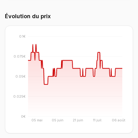
Évolution du prix
0.1€
0.075€
0.05€
0.025€
0€
05 mai
05 juin
21 juin
11 juil.
06 août