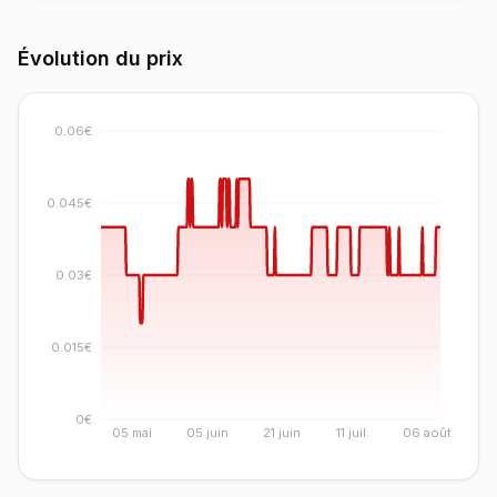
Évolution du prix
0.06€
0.045€
0.03€
0.015€
0€
05 mai
05 juin
21 juin
11 juil.
06 août