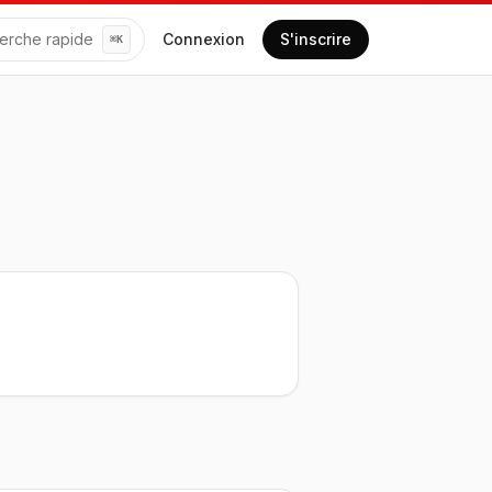
erche rapide
Connexion
S'inscrire
⌘
K