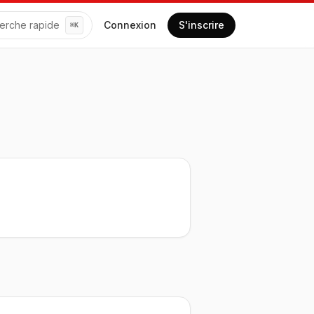
erche rapide
Connexion
S'inscrire
⌘
K