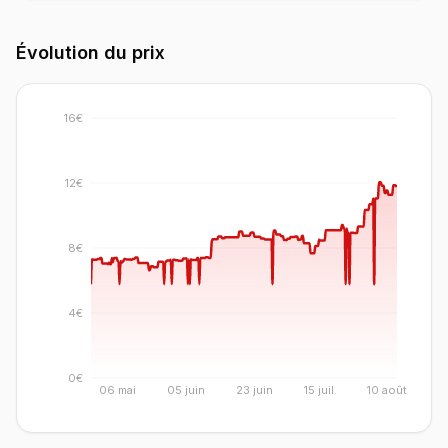
Évolution du prix
16€
12€
8€
4€
0€
06 mai
05 juin
23 juin
15 juil.
10 août