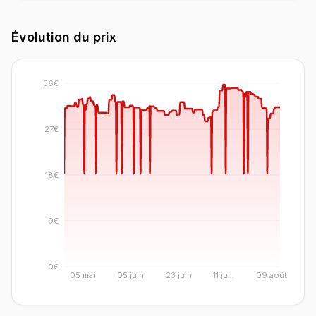
Évolution du prix
36€
27€
18€
9€
0€
05 mai
05 juin
23 juin
11 juil.
09 août