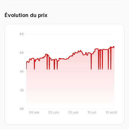
Évolution du prix
8€
6€
4€
2€
0€
06 mai
05 juin
23 juin
15 juil.
10 août