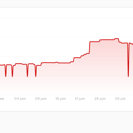
mai
04 juin
09 juin
16 juin
21 juin
28 juin
05 juil.