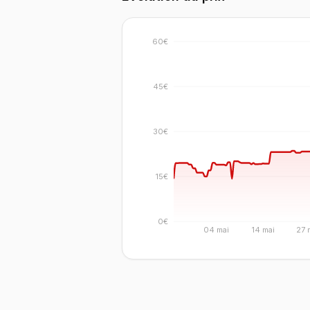
60€
45€
30€
15€
0€
04 mai
14 mai
27 