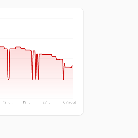
12 juil.
19 juil.
27 juil.
07 août