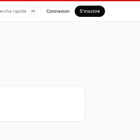
erche rapide
Connexion
S'inscrire
⌘
K