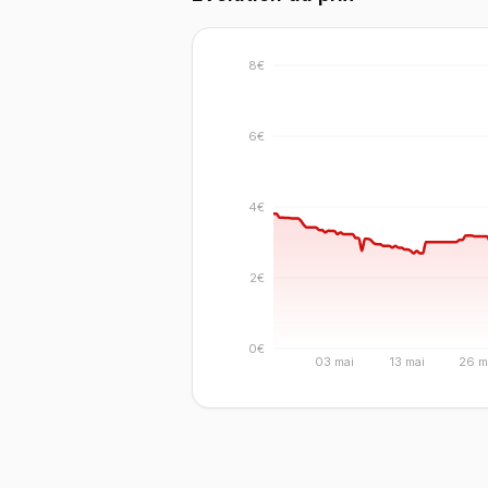
8€
6€
4€
2€
0€
03 mai
13 mai
26 m