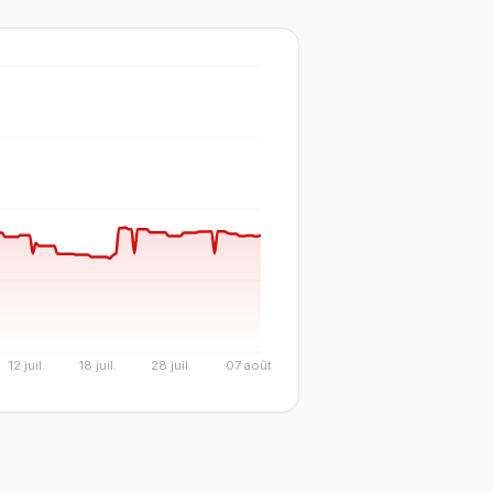
12 juil.
18 juil.
28 juil.
07 août