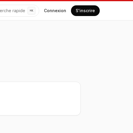
erche rapide
Connexion
S'inscrire
⌘
K