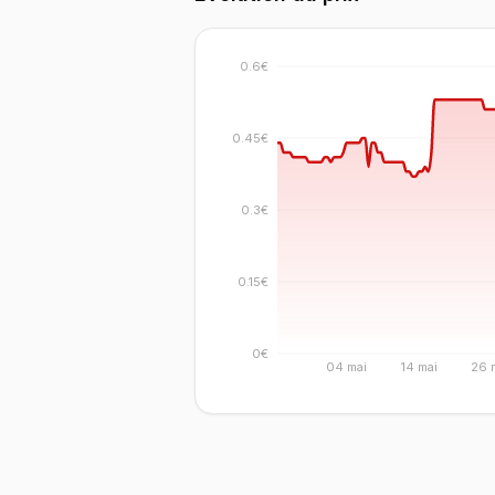
0.6€
0.45€
0.3€
0.15€
0€
04 mai
14 mai
26 