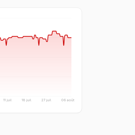
11 juil.
18 juil.
27 juil.
06 août