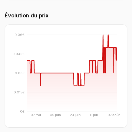
Évolution du prix
0.06€
0.045€
0.03€
0.015€
0€
07 mai
05 juin
23 juin
11 juil.
07 août