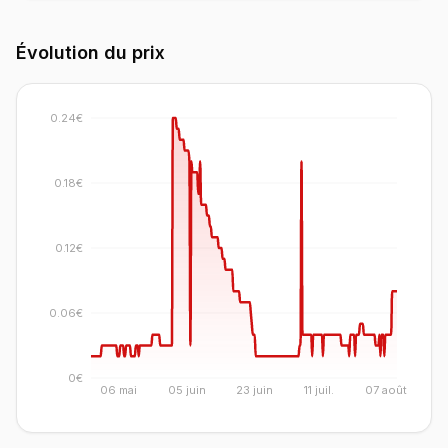
Évolution du prix
0.24€
0.18€
0.12€
0.06€
0€
06 mai
05 juin
23 juin
11 juil.
07 août