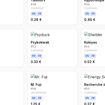
Tadmorv
Hypotrempe
#
48
#
49
Common
Common
EN
FR
EN
FR
0.28 €
0.46 €
Psykokwak
Kokiyas
#
53
#
54
Common
Common
EN
FR
EN
FR
3.33 €
0.52 €
M. Fuji
Recherche d
#
58
#
59
Uncommon
Common
EN
FR
EN
FR
1.25 €
0.37 €