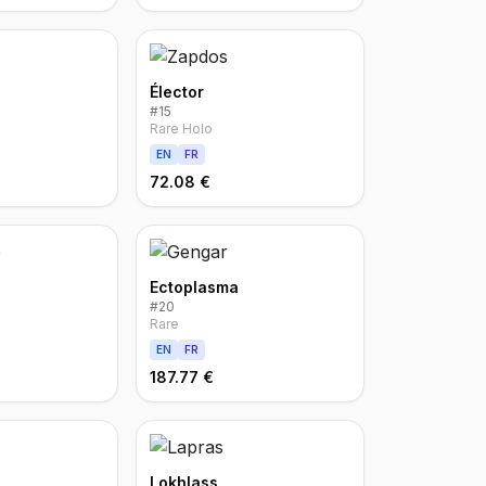
Élector
#
15
Rare Holo
EN
FR
72.08 €
Ectoplasma
#
20
Rare
EN
FR
187.77 €
Lokhlass