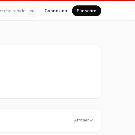
erche rapide
Connexion
S'inscrire
⌘
K
Afficher