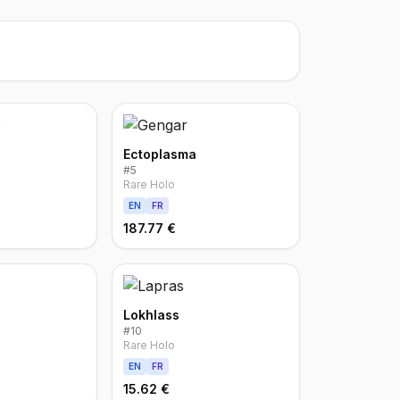
Ectoplasma
#
5
Rare Holo
EN
FR
187.77 €
Lokhlass
#
10
Rare Holo
EN
FR
15.62 €