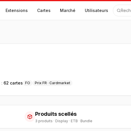
Extensions
Cartes
Marché
Utilisateurs
Rech
 :
62
cartes
FO
Prix FR · Cardmarket
Produits scellés
3
produit
s
·
Display · ETB · Bundle