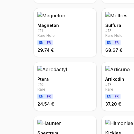
Magneton
Sulfura
#
11
#
12
Rare Holo
Rare Holo
EN
FR
EN
FR
29.74 €
68.67 €
Ptera
Artikodin
#
16
#
17
Rare
Rare
EN
FR
EN
FR
24.54 €
37.20 €
Spectrum
Kicklee