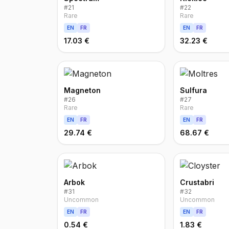
#
21
#
22
Rare
Rare
EN
FR
EN
FR
17.03 €
32.23 €
Magneton
Sulfura
#
26
#
27
Rare
Rare
EN
FR
EN
FR
29.74 €
68.67 €
Arbok
Crustabri
#
31
#
32
Uncommon
Uncommon
EN
FR
EN
FR
0.54 €
1.83 €