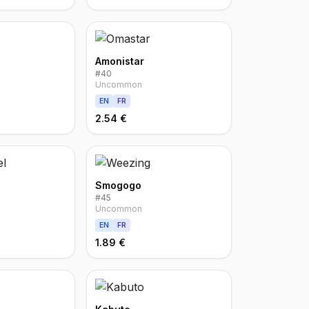
Amonistar
#
40
Uncommon
EN
FR
2.54 €
Smogogo
#
45
Uncommon
EN
FR
1.89 €