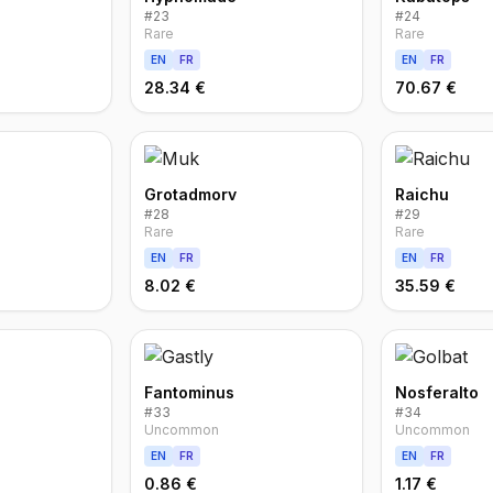
#
23
#
24
Rare
Rare
EN
FR
EN
FR
28.34 €
70.67 €
Grotadmorv
Raichu
#
28
#
29
Rare
Rare
EN
FR
EN
FR
8.02 €
35.59 €
Fantominus
Nosferalto
#
33
#
34
Uncommon
Uncommon
EN
FR
EN
FR
0.86 €
1.17 €