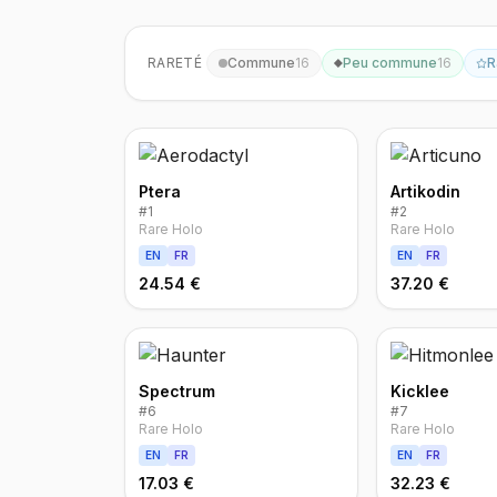
RARETÉ
Commune
16
Peu commune
16
R
Ptera
Artikodin
#
1
#
2
Rare Holo
Rare Holo
EN
FR
EN
FR
24.54 €
37.20 €
Spectrum
Kicklee
#
6
#
7
Rare Holo
Rare Holo
EN
FR
EN
FR
17.03 €
32.23 €