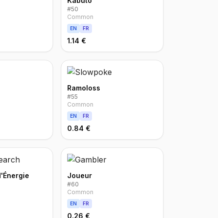
Kabuto
#
50
Common
EN
FR
1.14 €
Ramoloss
#
55
Common
EN
FR
0.84 €
'Énergie
Joueur
#
60
Common
EN
FR
0.26 €