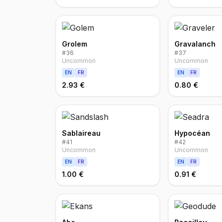
Grolem
Gravalanch
#
36
#
37
Uncommon
Uncommon
EN
FR
EN
FR
2.93 €
0.80 €
Sablaireau
Hypocéan
#
41
#
42
Uncommon
Uncommon
EN
FR
EN
FR
1.00 €
0.91 €