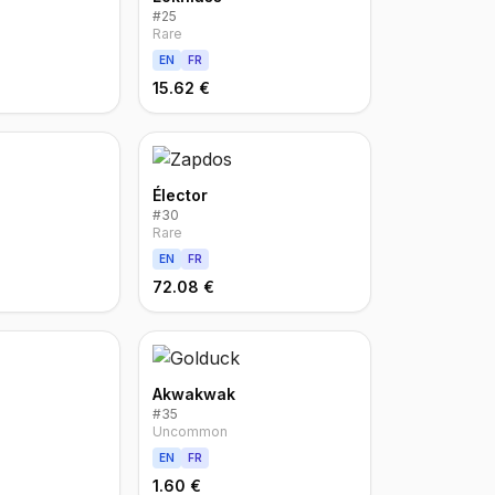
#
25
Rare
EN
FR
15.62 €
Élector
#
30
Rare
EN
FR
72.08 €
Akwakwak
#
35
Uncommon
EN
FR
1.60 €