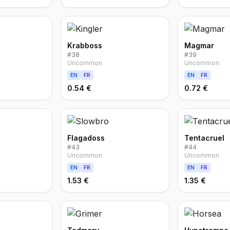
Krabboss
Magmar
#
38
#
39
Uncommon
Uncommon
EN
FR
EN
FR
0.54 €
0.72 €
Flagadoss
Tentacruel
#
43
#
44
Uncommon
Uncommon
EN
FR
EN
FR
1.53 €
1.35 €