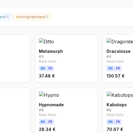
are
15
Holographique
15
Metamorph
Dracolosse
#
3
#
4
Rare Holo
Rare Holo
EN
FR
EN
FR
37.48 €
130.57 €
Hypnomade
Kabutops
#
8
#
9
Rare Holo
Rare Holo
EN
FR
EN
FR
28.34 €
70.67 €