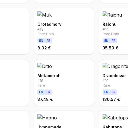
Grotadmorv
Raichu
#
13
#
14
Rare Holo
Rare Holo
EN
FR
EN
FR
8.02 €
35.59 €
Metamorph
Dracolosse
#
18
#
19
Rare
Rare
EN
FR
EN
FR
37.48 €
130.57 €
Hypnomade
Kabutops