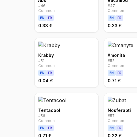
Abo
Racaillou
#
46
#
47
Common
Common
EN
FR
EN
FR
0.33 €
0.33 €
Krabby
Amonita
#
51
#
52
Common
Common
EN
FR
EN
FR
0.04 €
0.71 €
Tentacool
Nosferapti
#
56
#
57
Common
Common
EN
FR
EN
FR
0.71 €
0.32 €