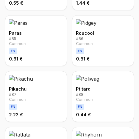
0.55 €
1.44 €
Paras
Roucool
#
85
#
86
Common
Common
EN
EN
0.61 €
0.81 €
Pikachu
Ptitard
#
87
#
88
Common
Common
EN
EN
2.23 €
0.44 €