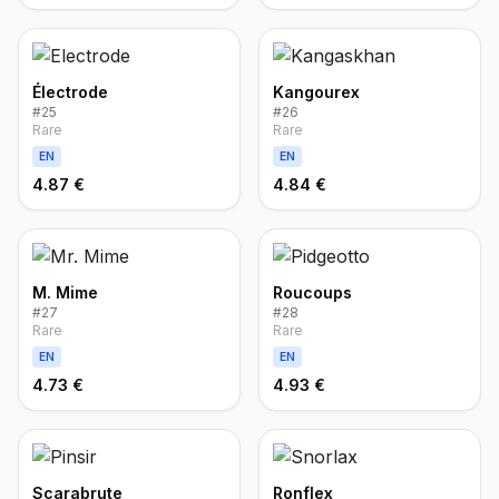
Électrode
Kangourex
#
25
#
26
Rare
Rare
EN
EN
4.87 €
4.84 €
M. Mime
Roucoups
#
27
#
28
Rare
Rare
EN
EN
4.73 €
4.93 €
Scarabrute
Ronflex