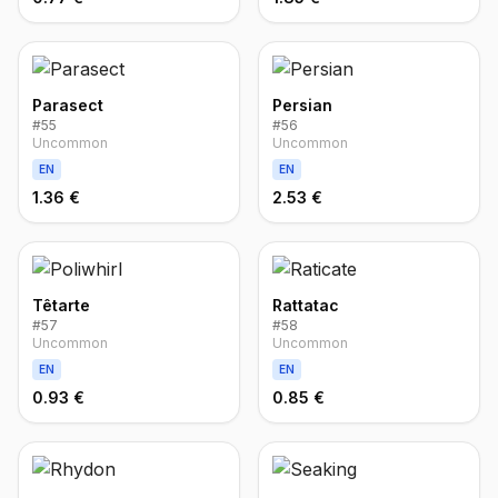
Parasect
Persian
#
55
#
56
Uncommon
Uncommon
EN
EN
1.36 €
2.53 €
Têtarte
Rattatac
#
57
#
58
Uncommon
Uncommon
EN
EN
0.93 €
0.85 €