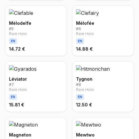
Mélodelfe
Mélofée
#
5
#
6
Rare Holo
Rare Holo
EN
EN
14.72 €
14.88 €
Léviator
Tygnon
#
7
#
8
Rare Holo
Rare Holo
EN
EN
15.81 €
12.50 €
Magneton
Mewtwo