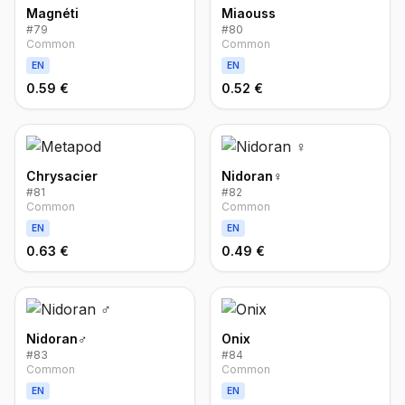
Magnéti
Miaouss
#
79
#
80
Common
Common
EN
EN
0.59 €
0.52 €
Chrysacier
Nidoran♀
#
81
#
82
Common
Common
EN
EN
0.63 €
0.49 €
Nidoran♂
Onix
#
83
#
84
Common
Common
EN
EN