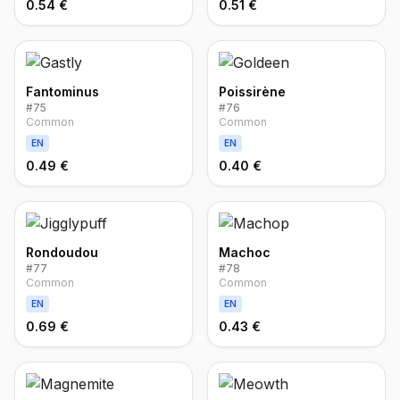
0.54 €
0.51 €
Fantominus
Poissirène
#
75
#
76
Common
Common
EN
EN
0.49 €
0.40 €
Rondoudou
Machoc
#
77
#
78
Common
Common
EN
EN
0.69 €
0.43 €