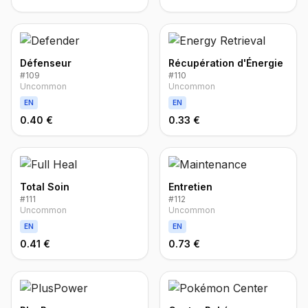
Défenseur
Récupération d'Énergie
#
109
#
110
Uncommon
Uncommon
EN
EN
0.40 €
0.33 €
Total Soin
Entretien
#
111
#
112
Uncommon
Uncommon
EN
EN
0.41 €
0.73 €