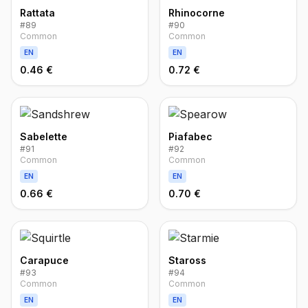
Rattata
Rhinocorne
#
89
#
90
Common
Common
EN
EN
0.46 €
0.72 €
Sabelette
Piafabec
#
91
#
92
Common
Common
EN
EN
0.66 €
0.70 €
Carapuce
Staross
#
93
#
94
Common
Common
EN
EN