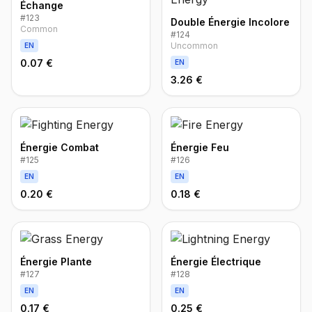
Échange
#
123
Double Énergie Incolore
Common
#
124
Uncommon
EN
0.07 €
EN
3.26 €
Énergie Combat
Énergie Feu
#
125
#
126
EN
EN
0.20 €
0.18 €
Énergie Plante
Énergie Électrique
#
127
#
128
EN
EN
0.17 €
0.25 €