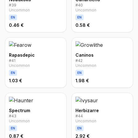
#
39
#
40
Uncommon
Uncommon
EN
EN
0.46 €
0.58 €
Rapasdepic
Caninos
#
41
#
42
Uncommon
Uncommon
EN
EN
1.03 €
1.98 €
Spectrum
Herbizarre
#
43
#
44
Uncommon
Uncommon
EN
EN
0.87 €
2.92 €