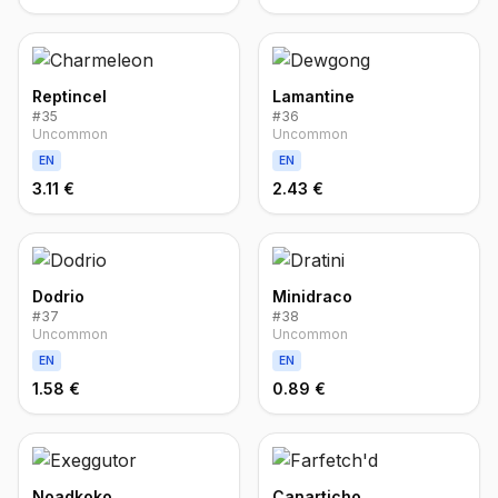
Reptincel
Lamantine
#
35
#
36
Uncommon
Uncommon
EN
EN
3.11 €
2.43 €
Dodrio
Minidraco
#
37
#
38
Uncommon
Uncommon
EN
EN
1.58 €
0.89 €
Noadkoko
Canarticho