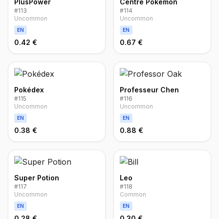
PlusPower
Centre Pokémon
#
113
#
114
Uncommon
Uncommon
EN
EN
0.42 €
0.67 €
Pokédex
Professeur Chen
#
115
#
116
Uncommon
Uncommon
EN
EN
0.38 €
0.88 €
Super Potion
Leo
#
117
#
118
Uncommon
Common
EN
EN
0.28 €
0.30 €