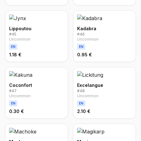
Lippoutou
Kadabra
#
45
#
46
Uncommon
Uncommon
EN
EN
1.18 €
0.95 €
Coconfort
Excelangue
#
47
#
48
Uncommon
Uncommon
EN
EN
0.30 €
2.10 €