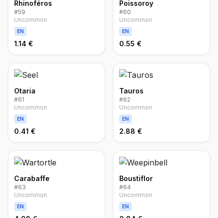
Rhinoféros
Poissoroy
#
59
#
60
Uncommon
Uncommon
EN
EN
1.14 €
0.55 €
Otaria
Tauros
#
61
#
62
Uncommon
Uncommon
EN
EN
0.41 €
2.88 €
Carabaffe
Boustiflor
#
63
#
64
Uncommon
Uncommon
EN
EN