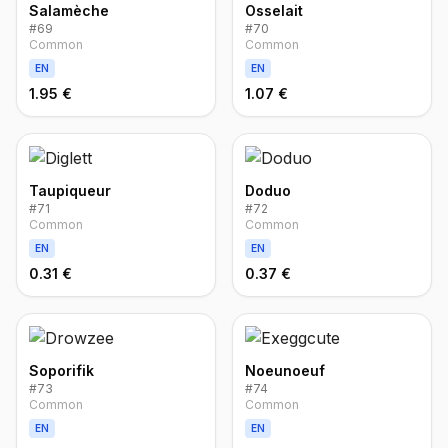
Salamèche
Osselait
#
69
#
70
Common
Common
EN
EN
1.95 €
1.07 €
Taupiqueur
Doduo
#
71
#
72
Common
Common
EN
EN
0.31 €
0.37 €
Soporifik
Noeunoeuf
#
73
#
74
Common
Common
EN
EN