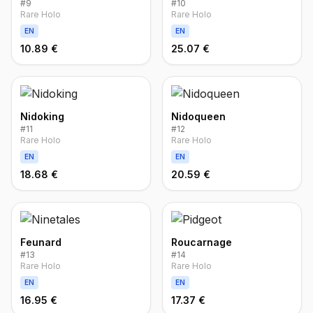
#
9
#
10
Rare Holo
Rare Holo
EN
EN
10.89 €
25.07 €
Nidoking
Nidoqueen
#
11
#
12
Rare Holo
Rare Holo
EN
EN
18.68 €
20.59 €
Feunard
Roucarnage
#
13
#
14
Rare Holo
Rare Holo
EN
EN
16.95 €
17.37 €