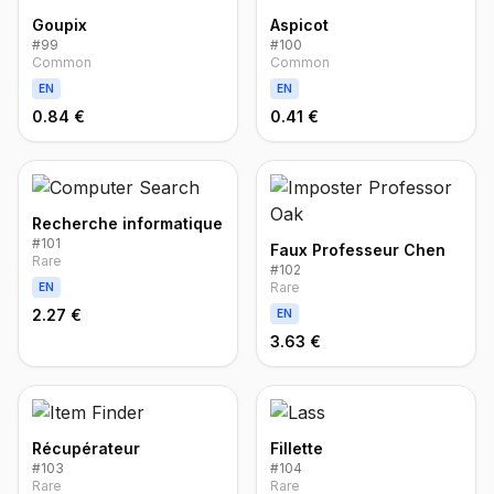
Goupix
Aspicot
#
99
#
100
Common
Common
EN
EN
0.84 €
0.41 €
Recherche informatique
#
101
Faux Professeur Chen
Rare
#
102
Rare
EN
2.27 €
EN
3.63 €
Récupérateur
Fillette
#
103
#
104
Rare
Rare