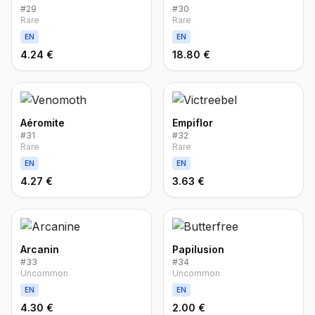
#
29
#
30
Rare
Rare
EN
EN
4.24 €
18.80 €
Aéromite
Empiflor
#
31
#
32
Rare
Rare
EN
EN
4.27 €
3.63 €
Arcanin
Papilusion
#
33
#
34
Uncommon
Uncommon
EN
EN
4.30 €
2.00 €