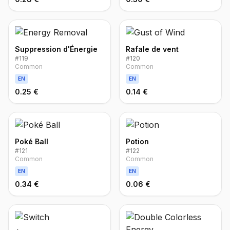
Suppression d'Énergie
Rafale de vent
#
119
#
120
Common
Common
EN
EN
0.25 €
0.14 €
Poké Ball
Potion
#
121
#
122
Common
Common
EN
EN
0.34 €
0.06 €