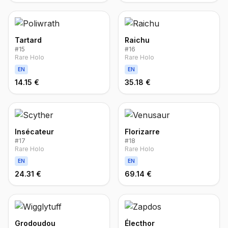
Tartard
Raichu
#
15
#
16
Rare Holo
Rare Holo
EN
EN
14.15 €
35.18 €
Insécateur
Florizarre
#
17
#
18
Rare Holo
Rare Holo
EN
EN
24.31 €
69.14 €
Grodoudou
Électhor