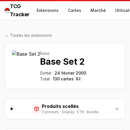
TCG
Extensions
Cartes
Marché
Utilisa
Tracker
← Toutes les extensions
Base
Base Set 2
Sortie :
24 février 2000
Total :
130
cartes
B2
Produits scellés
3
produit
s
·
Display · ETB · Bundle