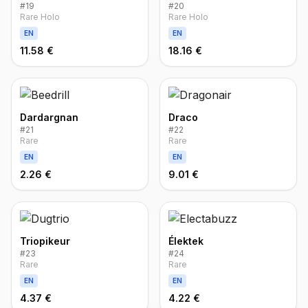
#
19
#
20
Rare Holo
Rare Holo
EN
EN
11.58 €
18.16 €
Dardargnan
Draco
#
21
#
22
Rare
Rare
EN
EN
2.26 €
9.01 €
Triopikeur
Élektek
#
23
#
24
Rare
Rare
EN
EN
4.37 €
4.22 €