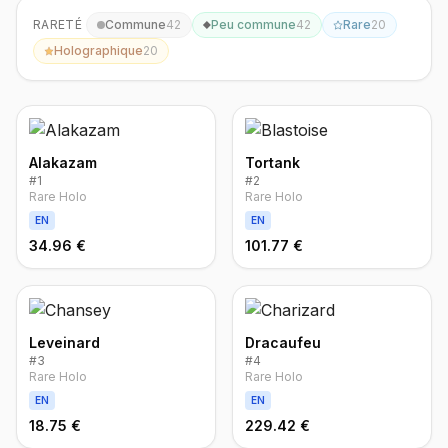
RARETÉ
Commune
42
Peu commune
42
Rare
20
Holographique
20
Alakazam
Tortank
#
1
#
2
Rare Holo
Rare Holo
EN
EN
34.96 €
101.77 €
Leveinard
Dracaufeu
#
3
#
4
Rare Holo
Rare Holo
EN
EN
18.75 €
229.42 €