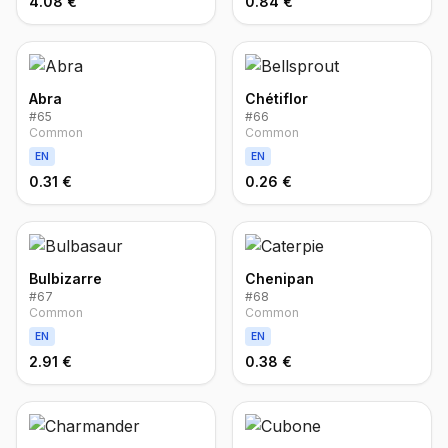
4.08 €
0.84 €
Abra
Chétiflor
#
65
#
66
Common
Common
EN
EN
0.31 €
0.26 €
Bulbizarre
Chenipan
#
67
#
68
Common
Common
EN
EN
2.91 €
0.38 €