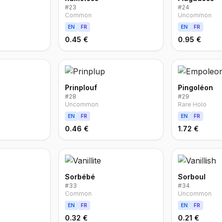
#
23
#
24
Common
Uncommon
EN
FR
EN
FR
0.45 €
0.95 €
Prinplouf
Pingoléon
#
28
#
29
Uncommon
Rare Holo
EN
FR
EN
FR
0.46 €
1.72 €
Sorbébé
Sorboul
#
33
#
34
Common
Uncommon
EN
FR
EN
FR
0.32 €
0.21 €