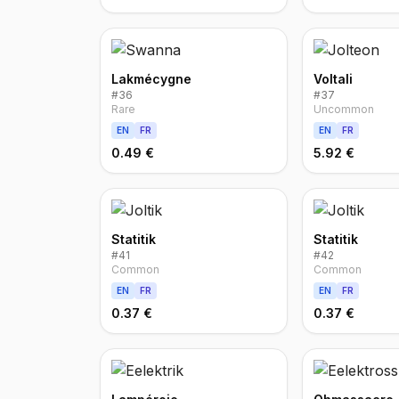
Lakmécygne
Voltali
#
36
#
37
Rare
Uncommon
EN
FR
EN
FR
0.49 €
5.92 €
Statitik
Statitik
#
41
#
42
Common
Common
EN
FR
EN
FR
0.37 €
0.37 €