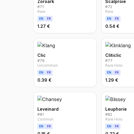
Zoroark
Scalproie
#
71
#
72
Rare
Rare
EN
FR
EN
FR
1.27 €
0.54 €
Clic
Cliticlic
#
76
#
77
Uncommon
Rare Holo
EN
FR
EN
FR
0.39 €
1.29 €
Leveinard
Leuphorie
#
81
#
82
Common
Rare Holo
EN
FR
EN
FR
0.15 €
0.72 €