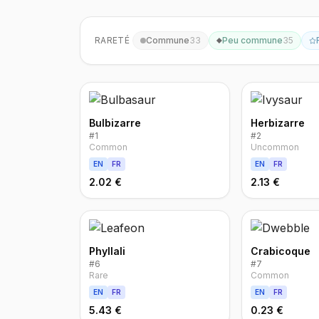
RARETÉ
Commune
33
Peu commune
35
Bulbizarre
Herbizarre
#
1
#
2
Common
Uncommon
EN
FR
EN
FR
2.02 €
2.13 €
Phyllali
Crabicoque
#
6
#
7
Rare
Common
EN
FR
EN
FR
5.43 €
0.23 €