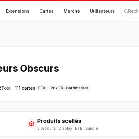
Extensions
Cartes
Marché
Utilisateurs
Rech
eurs Obscurs
2
Total :
111
cartes
DEX
Prix FR · Cardmarket
Produits scellés
3
produit
s
·
Display · ETB · Bundle