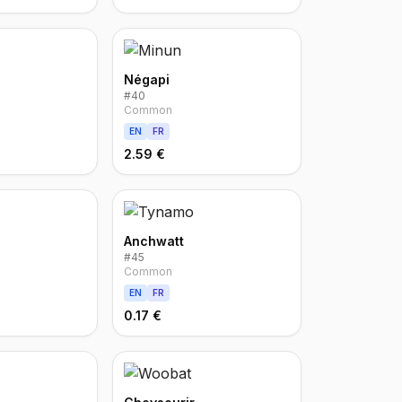
Négapi
#
40
Common
EN
FR
2.59 €
Anchwatt
#
45
Common
EN
FR
0.17 €