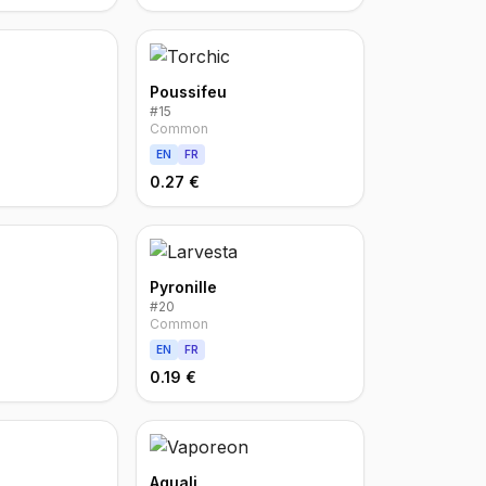
Poussifeu
#
15
Common
EN
FR
0.27 €
Pyronille
#
20
Common
EN
FR
0.19 €
Aquali