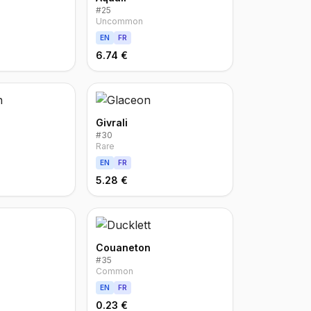
#
25
Uncommon
EN
FR
6.74 €
Givrali
#
30
Rare
EN
FR
5.28 €
Couaneton
#
35
Common
EN
FR
0.23 €