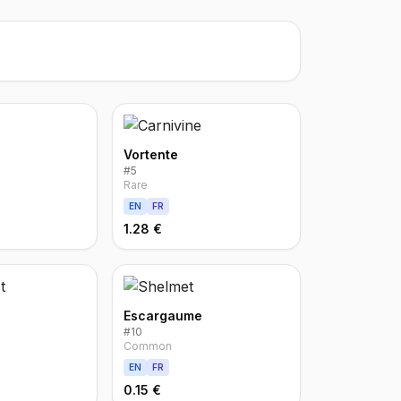
Vortente
#
5
Rare
EN
FR
1.28 €
Escargaume
#
10
Common
EN
FR
0.15 €