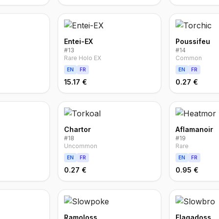
Entei-EX
Poussifeu
#
13
#
14
Rare Holo EX
Common
EN
FR
EN
FR
15.17 €
0.27 €
Chartor
Aflamanoir
#
18
#
19
Uncommon
Rare
EN
FR
EN
FR
0.27 €
0.95 €
Ramoloss
Flagadoss