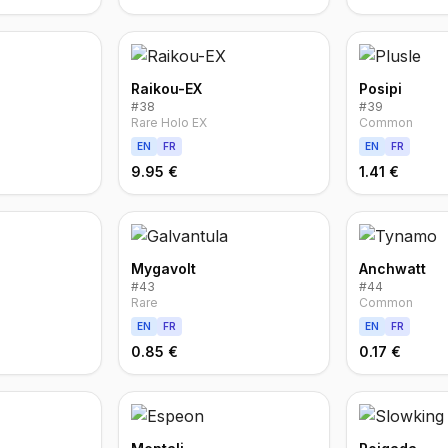
Raikou-EX
Posipi
#
38
#
39
Rare Holo EX
Common
EN
FR
EN
FR
9.95 €
1.41 €
Mygavolt
Anchwatt
#
43
#
44
Rare
Common
EN
FR
EN
FR
0.85 €
0.17 €