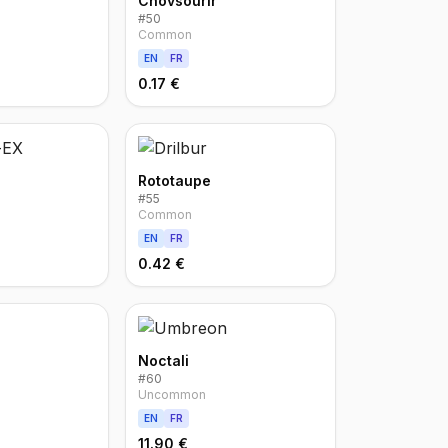
Chovsourir
#
50
Common
EN
FR
0.17 €
Rototaupe
#
55
Common
EN
FR
0.42 €
Noctali
#
60
Uncommon
EN
FR
11.90 €