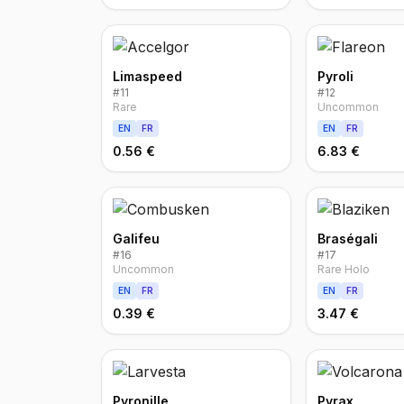
Limaspeed
Pyroli
#
11
#
12
Rare
Uncommon
EN
FR
EN
FR
0.56 €
6.83 €
Galifeu
Braségali
#
16
#
17
Uncommon
Rare Holo
EN
FR
EN
FR
0.39 €
3.47 €
Pyronille
Pyrax