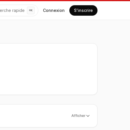
erche rapide
Connexion
S'inscrire
⌘
K
Afficher