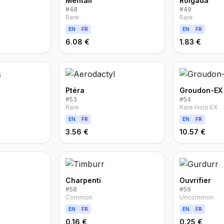
Mentali
Roigada
#
48
#
49
Rare
Rare
EN
FR
EN
FR
6.08 €
1.83 €
Ptéra
Groudon-EX
#
53
#
54
Rare
Rare Holo EX
EN
FR
EN
FR
3.56 €
10.57 €
Charpenti
Ouvrifier
#
58
#
59
Common
Uncommon
EN
FR
EN
FR
0.16 €
0.25 €