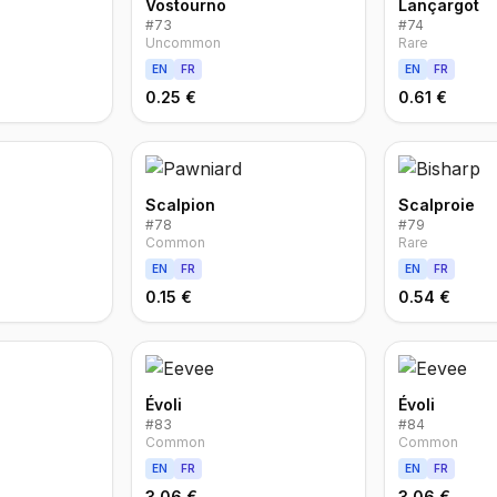
Vostourno
Lançargot
#
73
#
74
Uncommon
Rare
EN
FR
EN
FR
0.25 €
0.61 €
Scalpion
Scalproie
#
78
#
79
Common
Rare
EN
FR
EN
FR
0.15 €
0.54 €
Évoli
Évoli
#
83
#
84
Common
Common
EN
FR
EN
FR
3.06 €
3.06 €