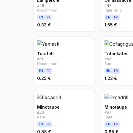
Lampéroie
Ohmassacre
#
46
#
47
Uncommon
Rare Holo
EN
FR
EN
FR
0.33 €
1.55 €
Tutafeh
Tutankafer
#
51
#
52
Uncommon
Rare
EN
FR
EN
FR
0.25 €
1.23 €
Minotaupe
Minotaupe
#
56
#
57
Rare
Rare
EN
FR
EN
FR
0.85 €
0.85 €