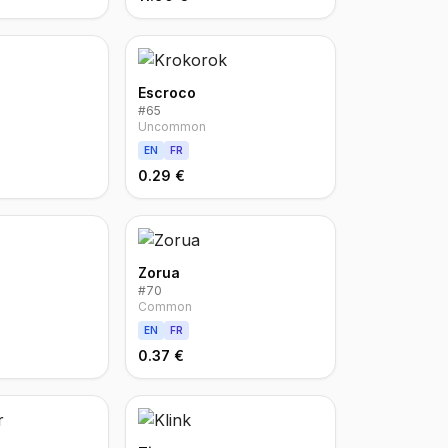
Escroco
#
65
Uncommon
EN
FR
0.29 €
Zorua
#
70
Common
EN
FR
0.37 €