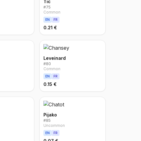
Tic
#
75
Common
EN
FR
0.21 €
Leveinard
#
80
Common
EN
FR
0.15 €
Pijako
#
85
Uncommon
EN
FR
0.07 €