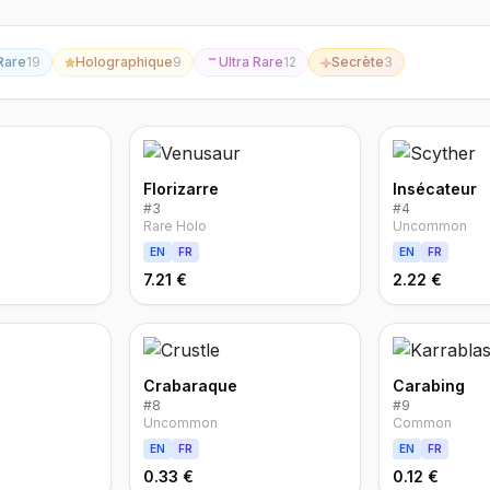
Rare
19
Holographique
9
Ultra Rare
12
Secrète
3
Florizarre
Insécateur
#
3
#
4
Rare Holo
Uncommon
EN
FR
EN
FR
7.21 €
2.22 €
Crabaraque
Carabing
#
8
#
9
Uncommon
Common
EN
FR
EN
FR
0.33 €
0.12 €