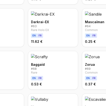
Darkrai-EX
Mascaïman
#
63
#
64
Rare Holo EX
Common
EN
FR
EN
FR
11.62 €
0.25 €
Baggaïd
Zorua
#
68
#
69
Rare
Common
EN
FR
EN
FR
0.53 €
0.37 €