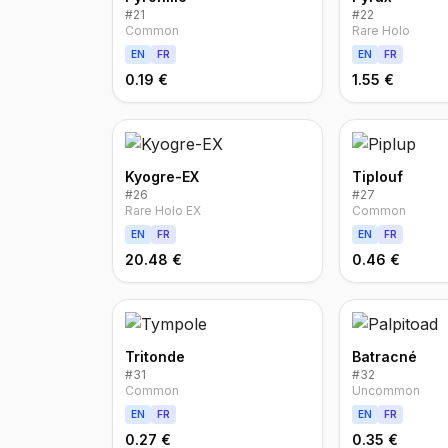
#
21
#
22
Common
Rare Holo
EN
FR
EN
FR
0.19 €
1.55 €
Kyogre-EX
Tiplouf
#
26
#
27
Rare Holo EX
Common
EN
FR
EN
FR
20.48 €
0.46 €
Tritonde
Batracné
#
31
#
32
Common
Uncommon
EN
FR
EN
FR
0.27 €
0.35 €