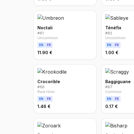
Noctali
Ténéfix
#
61
#
62
Uncommon
Uncommon
EN
FR
EN
FR
11.90 €
1.00 €
Crocorible
Baggiguane
#
66
#
67
Rare Holo
Common
EN
FR
EN
FR
1.46 €
0.17 €