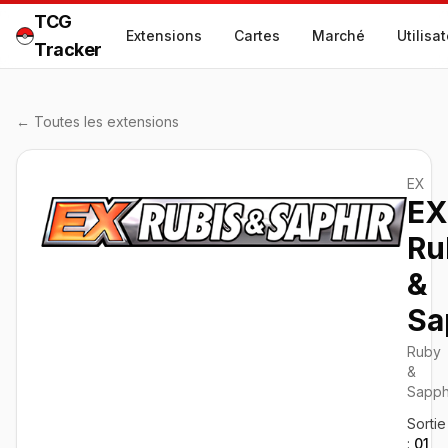
TCG
Extensions
Cartes
Marché
Utilisa
Tracker
← Toutes les extensions
EX
EX
Ru
&
Sa
Ruby
&
Sapph
Sortie
:
01