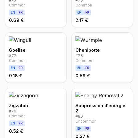
#
75
#
76
Common
Common
EN
FR
EN
FR
0.69 €
2.17 €
Goelise
Chenipotte
#
77
#
78
Common
Common
EN
FR
EN
FR
0.18 €
0.59 €
Zigzaton
Suppression d'énergie
2
#
79
Common
#
80
Uncommon
EN
FR
EN
FR
0.52 €
0.37 €