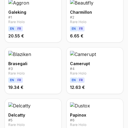
Galeking
Charmillon
#
1
#
2
Rare Holo
Rare Holo
EN
FR
EN
FR
20.55 €
6.65 €
Brasegali
Camerupt
#
3
#
4
Rare Holo
Rare Holo
EN
FR
EN
FR
19.34 €
12.63 €
Delcatty
Papinox
#
5
#
6
Rare Holo
Rare Holo