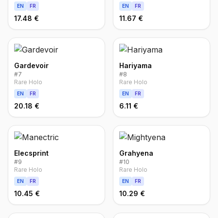
EN
FR
EN
FR
17.48 €
11.67 €
Gardevoir
Hariyama
#
7
#
8
Rare Holo
Rare Holo
EN
FR
EN
FR
20.18 €
6.11 €
Elecsprint
Grahyena
#
9
#
10
Rare Holo
Rare Holo
EN
FR
EN
FR
10.45 €
10.29 €