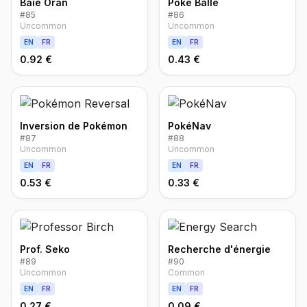
Baie Oran
Poké Balle
#
85
#
86
Uncommon
Uncommon
EN
FR
EN
FR
0.92 €
0.43 €
Inversion de Pokémon
PokéNav
#
87
#
88
Uncommon
Uncommon
EN
FR
EN
FR
0.53 €
0.33 €
Prof. Seko
Recherche d'énergie
#
89
#
90
Uncommon
Common
EN
FR
EN
FR
0.27 €
0.09 €