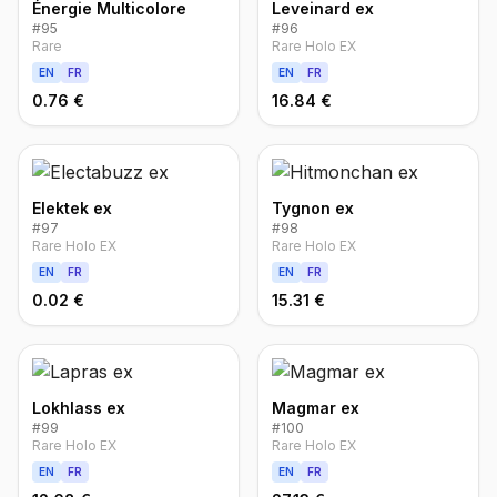
Énergie Multicolore
Leveinard ex
#
95
#
96
Rare
Rare Holo EX
EN
FR
EN
FR
0.76 €
16.84 €
Elektek ex
Tygnon ex
#
97
#
98
Rare Holo EX
Rare Holo EX
EN
FR
EN
FR
0.02 €
15.31 €
Lokhlass ex
Magmar ex
#
99
#
100
Rare Holo EX
Rare Holo EX
EN
FR
EN
FR