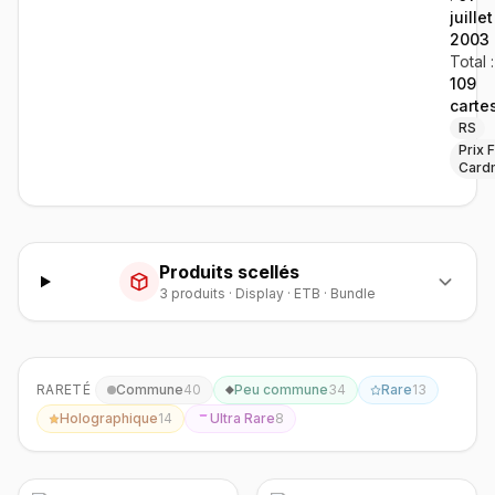
juillet
2003
Total :
109
carte
RS
Prix F
Card
Produits scellés
3
produit
s
·
Display · ETB · Bundle
RARETÉ
Commune
40
Peu commune
34
Rare
13
Holographique
14
Ultra Rare
8