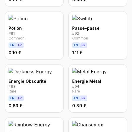
Potion
Passe-passe
#
91
#
92
Common
Common
EN
FR
EN
FR
0.10 €
1.11 €
Énergie Obscurité
Énergie Métal
#
93
#
94
Rare
Rare
EN
FR
EN
FR
0.63 €
0.89 €