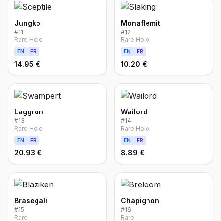
Jungko
Monaflemit
#
11
#
12
Rare Holo
Rare Holo
EN
FR
EN
FR
14.95 €
10.20 €
Laggron
Wailord
#
13
#
14
Rare Holo
Rare Holo
EN
FR
EN
FR
20.93 €
8.89 €
Brasegali
Chapignon
#
15
#
16
Rare
Rare