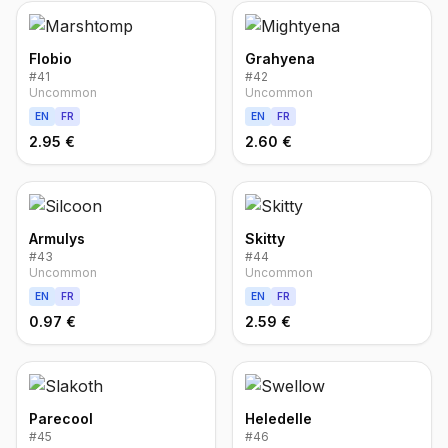
Flobio
Grahyena
#
41
#
42
Uncommon
Uncommon
EN
FR
EN
FR
2.95 €
2.60 €
Armulys
Skitty
#
43
#
44
Uncommon
Uncommon
EN
FR
EN
FR
0.97 €
2.59 €
Parecool
Heledelle
#
45
#
46