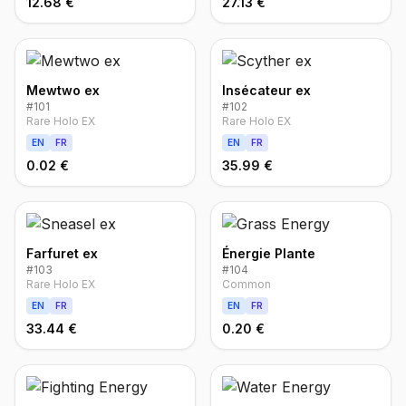
12.68 €
27.13 €
Mewtwo ex
Insécateur ex
#
101
#
102
Rare Holo EX
Rare Holo EX
EN
FR
EN
FR
0.02 €
35.99 €
Farfuret ex
Énergie Plante
#
103
#
104
Rare Holo EX
Common
EN
FR
EN
FR
33.44 €
0.20 €