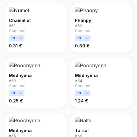
Chamallot
Phanpy
#
61
#
62
Common
Common
EN
FR
EN
FR
0.31 €
0.80 €
Medhyena
Medhyena
#
63
#
64
Common
Common
EN
FR
EN
FR
0.25 €
1.24 €
Medhyena
Tarsal
#
65
#
66