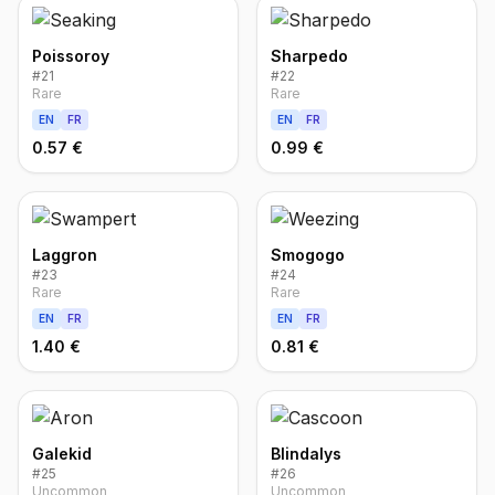
Poissoroy
Sharpedo
#
21
#
22
Rare
Rare
EN
FR
EN
FR
0.57 €
0.99 €
Laggron
Smogogo
#
23
#
24
Rare
Rare
EN
FR
EN
FR
1.40 €
0.81 €
Galekid
Blindalys
#
25
#
26
Uncommon
Uncommon