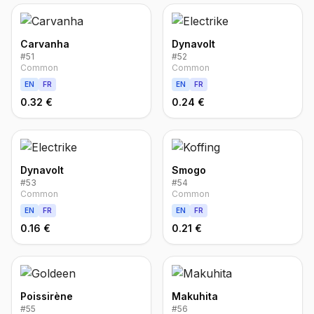
Carvanha
Dynavolt
#
51
#
52
Common
Common
EN
FR
EN
FR
0.32 €
0.24 €
Dynavolt
Smogo
#
53
#
54
Common
Common
EN
FR
EN
FR
0.16 €
0.21 €
Poissirène
Makuhita
#
55
#
56