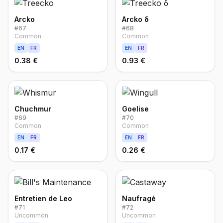
Arcko
Arcko δ
#
67
#
68
Common
Common
EN
FR
EN
FR
0.38 €
0.93 €
Chuchmur
Goelise
#
69
#
70
Common
Common
EN
FR
EN
FR
0.17 €
0.26 €
Entretien de Leo
Naufragé
#
71
#
72
Uncommon
Uncommon