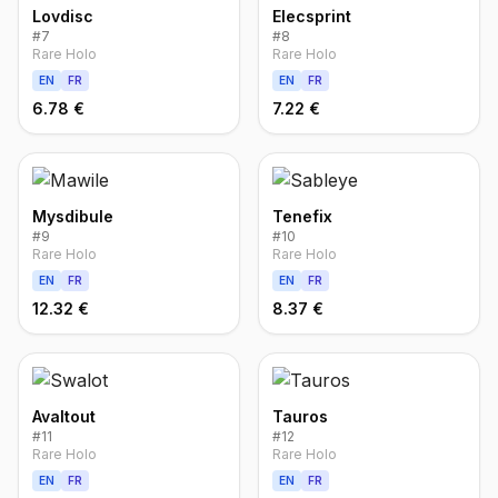
Lovdisc
Elecsprint
#
7
#
8
Rare Holo
Rare Holo
EN
FR
EN
FR
6.78 €
7.22 €
Mysdibule
Tenefix
#
9
#
10
Rare Holo
Rare Holo
EN
FR
EN
FR
12.32 €
8.37 €
Avaltout
Tauros
#
11
#
12
Rare Holo
Rare Holo
EN
FR
EN
FR