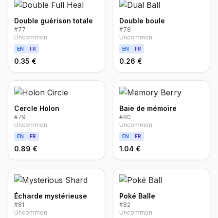
Double guérison totale
Double boule
#
77
#
78
Uncommon
Uncommon
EN
FR
EN
FR
0.35 €
0.26 €
Cercle Holon
Baie de mémoire
#
79
#
80
Uncommon
Uncommon
EN
FR
EN
FR
0.89 €
1.04 €
Écharde mystérieuse
Poké Balle
#
81
#
82
Uncommon
Uncommon