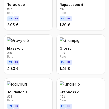
Teraclope
Rapasdepic δ
#
17
#
18
Rare
Rare
EN
FR
EN
FR
2.05 €
1.30 €
Massko δ
Groret
#
19
#
20
Rare
Rare
EN
FR
EN
FR
4.83 €
1.45 €
Toudoudou
Krabboss δ
#
21
#
22
Rare
Rare
EN
FR
EN
FR