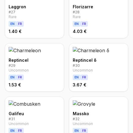
Laggron
Florizarre
#
27
#
28
Rare
Rare
EN
FR
EN
FR
1.40 €
4.03 €
Reptincel
Reptincel δ
#
29
#
30
Uncommon
Uncommon
EN
FR
EN
FR
1.53 €
3.67 €
Galifeu
Massko
#
31
#
32
Uncommon
Uncommon
EN
FR
EN
FR