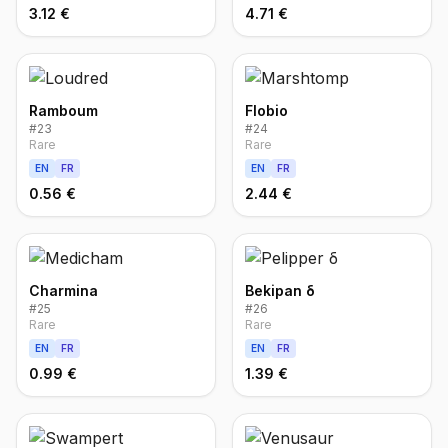
3.12 €
4.71 €
Ramboum
Flobio
#
23
#
24
Rare
Rare
EN
FR
EN
FR
0.56 €
2.44 €
Charmina
Bekipan δ
#
25
#
26
Rare
Rare
EN
FR
EN
FR
0.99 €
1.39 €