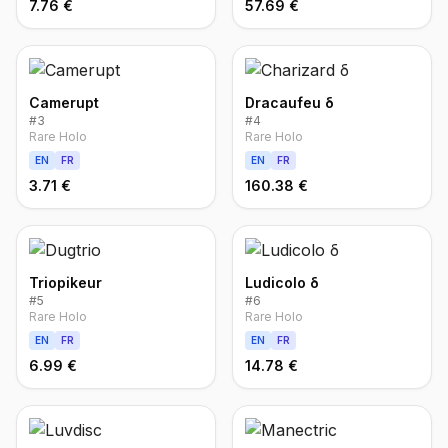
7.76 €
57.69 €
Camerupt
Dracaufeu δ
#
3
#
4
Rare Holo
Rare Holo
EN
FR
EN
FR
3.71 €
160.38 €
Triopikeur
Ludicolo δ
#
5
#
6
Rare Holo
Rare Holo
EN
FR
EN
FR
6.99 €
14.78 €