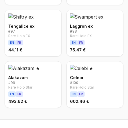
Tengalice ex
Laggron ex
#
97
#
98
Rare Holo EX
Rare Holo EX
EN
FR
EN
FR
44.11 €
75.47 €
Alakazam
Celebi
#
99
#
100
Rare Holo Star
Rare Holo Star
EN
FR
EN
FR
493.62 €
602.46 €