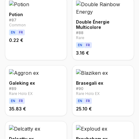
Potion
#
87
Double Énergie
Common
Multicolore
EN
FR
#
88
Rare
0.22 €
EN
FR
3.16 €
Galeking ex
Brasegali ex
#
89
#
90
Rare Holo EX
Rare Holo EX
EN
FR
EN
FR
35.83 €
25.10 €
Delcatty ex
Brouhabam ex