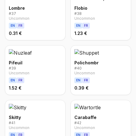
Lombre
Flobio
#
37
#
38
Uncommon
Uncommon
EN
FR
EN
FR
0.31 €
1.23 €
Pifeuil
Polichombr
#
39
#
40
Uncommon
Uncommon
EN
FR
EN
FR
1.52 €
0.39 €
Skitty
Carabaffe
#
41
#
42
Uncommon
Uncommon
EN
FR
EN
FR