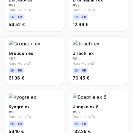
#
91
#
92
Rare Holo EX
Rare Holo EX
EN
FR
EN
FR
54.52 €
12.96 €
Groudon ex
Jirachi ex
#
93
#
94
Rare Holo EX
Rare Holo EX
EN
FR
EN
FR
61.36 €
76.45 €
Kyogre ex
Jungko ex δ
#
95
#
96
Rare Holo EX
Rare Holo EX
EN
FR
EN
FR
56.10 €
132.29 €