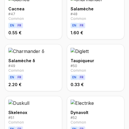
Cacnea
Salamèche
#
47
#
48
Common
Common
EN
FR
EN
FR
0.55 €
1.60 €
Salamèche δ
Taupiqueur
#
49
#
50
Common
Common
EN
FR
EN
FR
2.20 €
0.33 €
Skelenox
Dynavolt
#
51
#
52
Common
Common