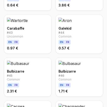
0.64 €
3.86 €
Carabaffe
Galekid
#
43
#
44
Uncommon
Common
EN
FR
EN
FR
0.97 €
0.57 €
Bulbizarre
Bulbizarre
#
45
#
46
Common
Common
EN
FR
EN
FR
2.31 €
1.71 €