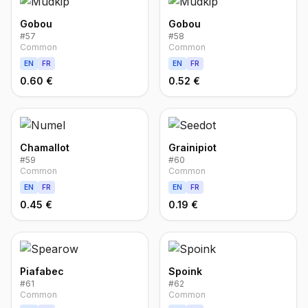
Gobou
Gobou
#
57
#
58
Common
Common
EN
FR
EN
FR
0.60 €
0.52 €
Chamallot
Grainipiot
#
59
#
60
Common
Common
EN
FR
EN
FR
0.45 €
0.19 €
Piafabec
Spoink
#
61
#
62
Common
Common