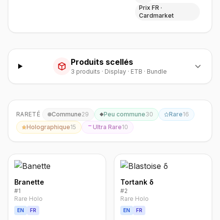
Prix FR ·
Cardmarket
Produits scellés
3
produit
s
·
Display · ETB · Bundle
RARETÉ
Commune
29
Peu commune
30
Rare
16
Holographique
15
Ultra Rare
10
Branette
Tortank δ
#
1
#
2
Rare Holo
Rare Holo
EN
FR
EN
FR