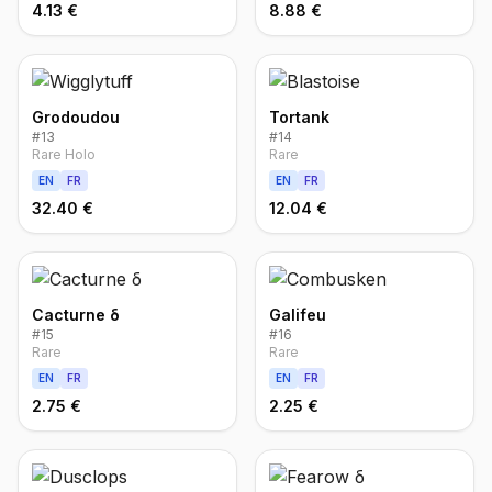
4.13 €
8.88 €
Grodoudou
Tortank
#
13
#
14
Rare Holo
Rare
EN
FR
EN
FR
32.40 €
12.04 €
Cacturne δ
Galifeu
#
15
#
16
Rare
Rare
EN
FR
EN
FR
2.75 €
2.25 €