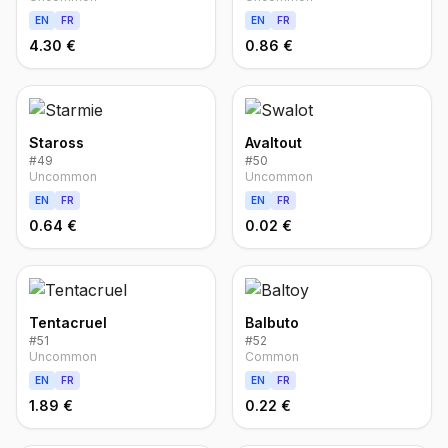
EN
FR
EN
FR
4.30 €
0.86 €
Staross
Avaltout
#
49
#
50
Uncommon
Uncommon
EN
FR
EN
FR
0.64 €
0.02 €
Tentacruel
Balbuto
#
51
#
52
Uncommon
Common
EN
FR
EN
FR
1.89 €
0.22 €