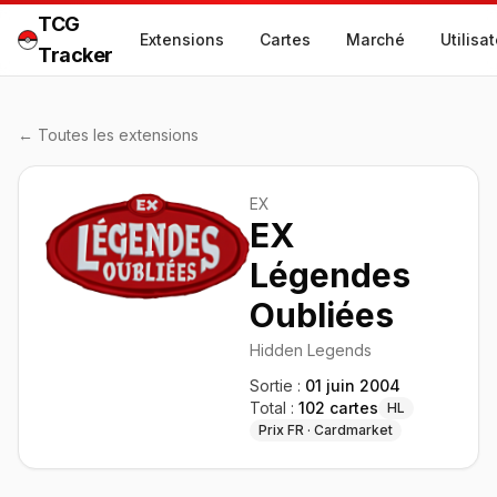
TCG
Extensions
Cartes
Marché
Utilisa
Tracker
← Toutes les extensions
EX
EX
Légendes
Oubliées
Hidden Legends
Sortie :
01 juin 2004
Total :
102
cartes
HL
Prix FR · Cardmarket