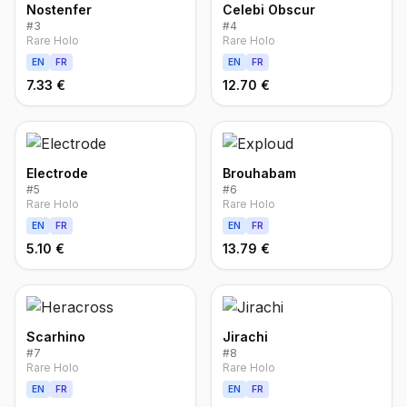
Nostenfer
Celebi Obscur
#
3
#
4
Rare Holo
Rare Holo
EN
FR
EN
FR
7.33 €
12.70 €
Electrode
Brouhabam
#
5
#
6
Rare Holo
Rare Holo
EN
FR
EN
FR
5.10 €
13.79 €
Scarhino
Jirachi
#
7
#
8
Rare Holo
Rare Holo
EN
FR
EN
FR