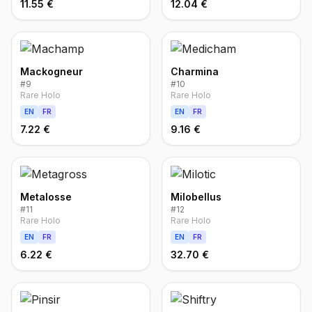
11.55 €
12.04 €
Mackogneur
Charmina
#
9
#
10
Rare Holo
Rare Holo
EN
FR
EN
FR
7.22 €
9.16 €
Metalosse
Milobellus
#
11
#
12
Rare Holo
Rare Holo
EN
FR
EN
FR
6.22 €
32.70 €