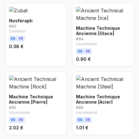
Nosferapti
#
83
Machine Technique
Common
Ancienne [Glace]
EN
FR
#
84
Uncommon
0.38 €
EN
FR
0.90 €
Machine Technique
Machine Technique
Ancienne [Pierre]
Ancienne [Acier]
#
85
#
86
Uncommon
Uncommon
EN
FR
EN
FR
2.02 €
1.01 €