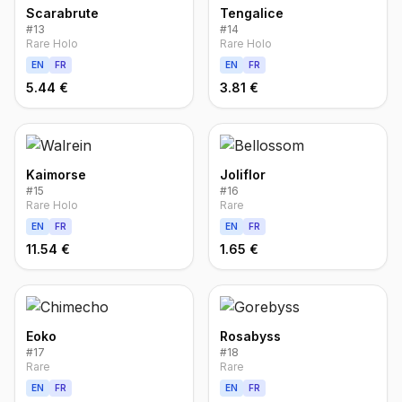
Scarabrute
Tengalice
#
13
#
14
Rare Holo
Rare Holo
EN
FR
EN
FR
5.44 €
3.81 €
Kaimorse
Joliflor
#
15
#
16
Rare Holo
Rare
EN
FR
EN
FR
11.54 €
1.65 €
Eoko
Rosabyss
#
17
#
18
Rare
Rare
EN
FR
EN
FR