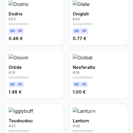
Dodrio
Oniglali
#
33
#
34
Uncommon
Uncommon
EN
FR
EN
FR
0.46 €
0.77 €
Ortide
Nosferalto
#
35
#
36
Uncommon
Uncommon
EN
FR
EN
FR
1.48 €
1.00 €
Toudoudou
Lanturn
#
37
#
38
Uncommon
Uncommon