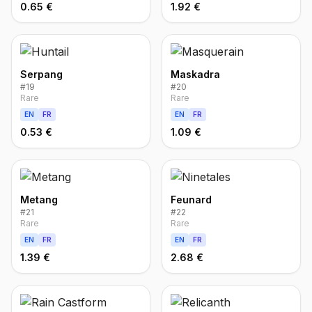
0.65 €
1.92 €
Serpang
Maskadra
#
19
#
20
Rare
Rare
EN
FR
EN
FR
0.53 €
1.09 €
Metang
Feunard
#
21
#
22
Rare
Rare
EN
FR
EN
FR
1.39 €
2.68 €