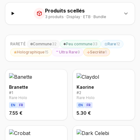
Produits scellés
3
produit
s
·
Display · ETB · Bundle
RARETÉ
Commune
32
Peu commune
33
Rare
12
Holographique
15
Ultra Rare
9
Secrète
1
Branette
Kaorine
#
1
#
2
Rare Holo
Rare Holo
EN
FR
EN
FR
7.55 €
5.30 €