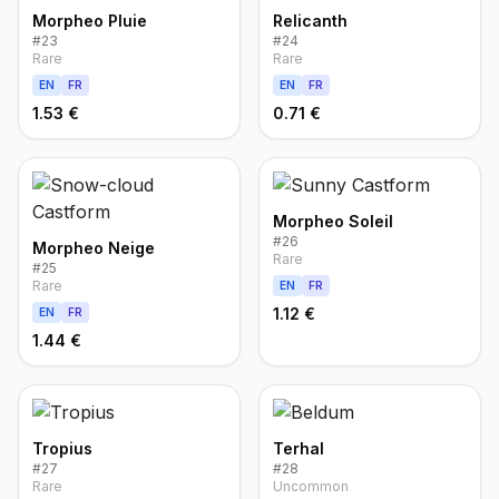
Morpheo Pluie
Relicanth
#
23
#
24
Rare
Rare
EN
FR
EN
FR
1.53 €
0.71 €
Morpheo Soleil
#
26
Morpheo Neige
Rare
#
25
Rare
EN
FR
1.12 €
EN
FR
1.44 €
Tropius
Terhal
#
27
#
28
Rare
Uncommon