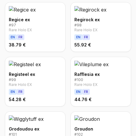
Regice ex
Regirock ex
#
97
#
98
Rare Holo EX
Rare Holo EX
EN
FR
EN
FR
38.79 €
55.92 €
Registeel ex
Rafflesia ex
#
99
#
100
Rare Holo EX
Rare Holo EX
EN
FR
EN
FR
54.28 €
44.76 €
Grodoudou ex
Groudon
#
101
#
102