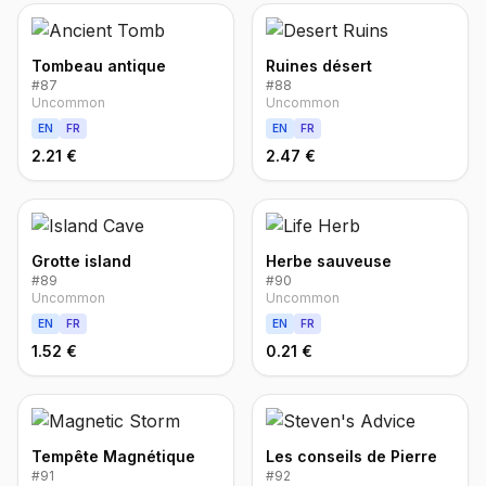
Tombeau antique
Ruines désert
#
87
#
88
Uncommon
Uncommon
EN
FR
EN
FR
2.21 €
2.47 €
Grotte island
Herbe sauveuse
#
89
#
90
Uncommon
Uncommon
EN
FR
EN
FR
1.52 €
0.21 €
Tempête Magnétique
Les conseils de Pierre
#
91
#
92