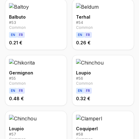
Balbuto
Terhal
#
53
#
54
Common
Common
EN
FR
EN
FR
0.21 €
0.26 €
Germignon
Loupio
#
55
#
56
Common
Common
EN
FR
EN
FR
0.48 €
0.32 €
Loupio
Coquiperl
#
57
#
58