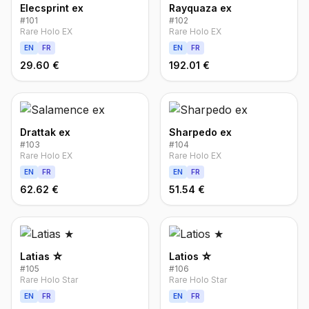
Elecsprint ex
Rayquaza ex
#
101
#
102
Rare Holo EX
Rare Holo EX
EN
FR
EN
FR
29.60 €
192.01 €
Drattak ex
Sharpedo ex
#
103
#
104
Rare Holo EX
Rare Holo EX
EN
FR
EN
FR
62.62 €
51.54 €
Latias ☆
Latios ☆
#
105
#
106
Rare Holo Star
Rare Holo Star
EN
FR
EN
FR