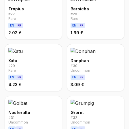
Tropius
Barbicha
#
27
#
28
Rare
Rare
EN
FR
EN
FR
2.03 €
1.69 €
Xatu
Donphan
#
29
#
30
Rare
Uncommon
EN
FR
EN
FR
4.23 €
3.09 €
Nosferalto
Groret
#
31
#
32
Uncommon
Uncommon