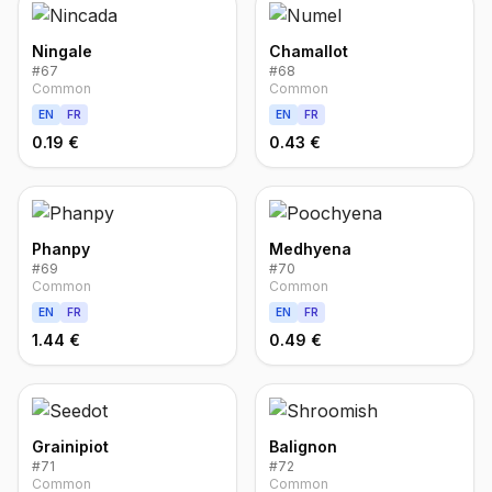
Ningale
Chamallot
#
67
#
68
Common
Common
EN
FR
EN
FR
0.19 €
0.43 €
Phanpy
Medhyena
#
69
#
70
Common
Common
EN
FR
EN
FR
1.44 €
0.49 €
Grainipiot
Balignon
#
71
#
72
Common
Common