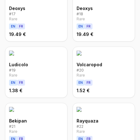
Deoxys
Deoxys
#
17
#
18
Rare
Rare
EN
FR
EN
FR
19.49 €
19.49 €
Ludicolo
Volcaropod
#
19
#
20
Rare
Rare
EN
FR
EN
FR
1.38 €
1.52 €
Bekipan
Rayquaza
#
21
#
22
Rare
Rare
EN
FR
EN
FR