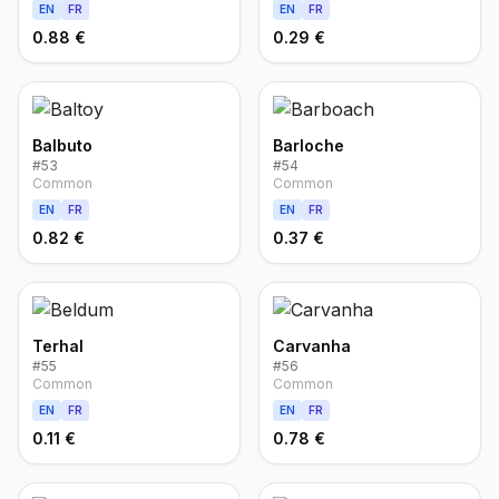
EN
FR
EN
FR
0.88 €
0.29 €
Balbuto
Barloche
#
53
#
54
Common
Common
EN
FR
EN
FR
0.82 €
0.37 €
Terhal
Carvanha
#
55
#
56
Common
Common
EN
FR
EN
FR
0.11 €
0.78 €