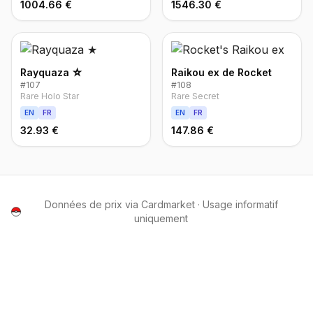
1004.66 €
1546.30 €
Rayquaza ☆
Raikou ex de Rocket
#
107
#
108
Rare Holo Star
Rare Secret
EN
FR
EN
FR
32.93 €
147.86 €
Données de prix via Cardmarket · Usage informatif
uniquement