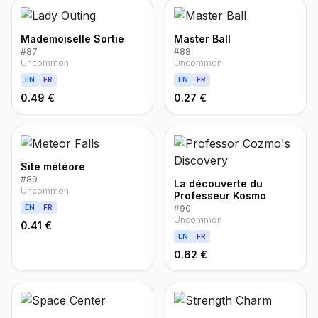
Mademoiselle Sortie
Master Ball
#
87
#
88
Uncommon
Uncommon
EN
FR
EN
FR
0.49 €
0.27 €
Site météore
#
89
La découverte du
Uncommon
Professeur Kosmo
EN
FR
#
90
Uncommon
0.41 €
EN
FR
0.62 €