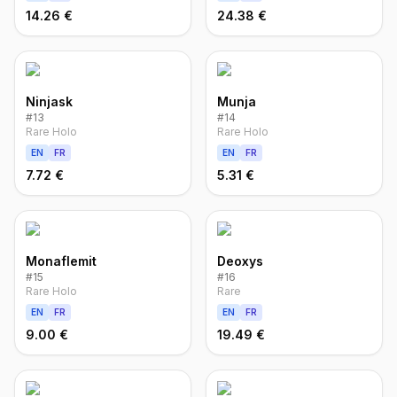
14.26 €
24.38 €
Ninjask
Munja
#
13
#
14
Rare Holo
Rare Holo
EN
FR
EN
FR
7.72 €
5.31 €
Monaflemit
Deoxys
#
15
#
16
Rare Holo
Rare
EN
FR
EN
FR
9.00 €
19.49 €