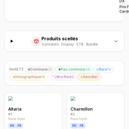
DX
Prix F
Card
Produits scellés
3
produit
s
·
Display · ETB · Bundle
RARETÉ
Commune
32
Peu commune
34
Rare
14
Holographique
18
Ultra Rare
9
Secrète
1
Altaria
Charmillon
#
1
#
2
Rare Holo
Rare Holo
EN
FR
EN
FR