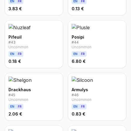
EN
FR
EN
FR
3.83 €
0.13 €
Pifeuil
Posipi
#
43
#
44
Uncommon
Uncommon
EN
FR
EN
FR
0.18 €
6.80 €
Drackhaus
Armulys
#
45
#
46
Uncommon
Uncommon
EN
FR
EN
FR
2.06 €
0.83 €