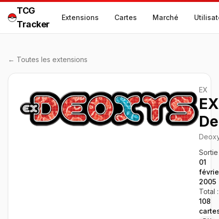
TCG
Extensions
Cartes
Marché
Utilisa
Tracker
← Toutes les extensions
EX
EX
De
Deox
Sortie 
01
févrie
2005
Total :
108
carte