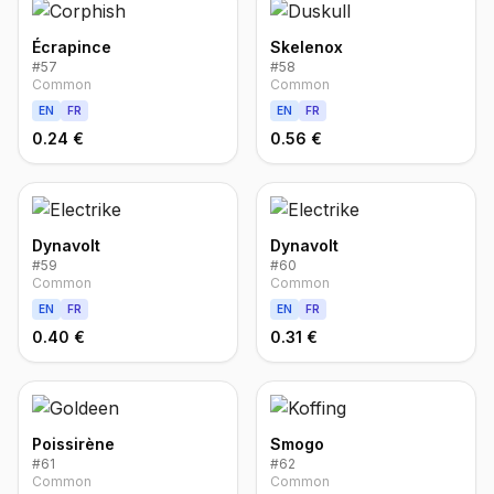
Écrapince
Skelenox
#
57
#
58
Common
Common
EN
FR
EN
FR
0.24 €
0.56 €
Dynavolt
Dynavolt
#
59
#
60
Common
Common
EN
FR
EN
FR
0.40 €
0.31 €
Poissirène
Smogo
#
61
#
62
Common
Common