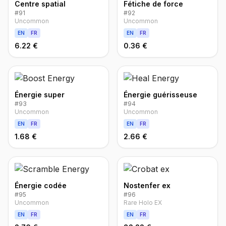
Centre spatial
Fétiche de force
#
91
#
92
Uncommon
Uncommon
EN
FR
EN
FR
6.22 €
0.36 €
Énergie super
Énergie guérisseuse
#
93
#
94
Uncommon
Uncommon
EN
FR
EN
FR
1.68 €
2.66 €
Énergie codée
Nostenfer ex
#
95
#
96
Uncommon
Rare Holo EX
EN
FR
EN
FR