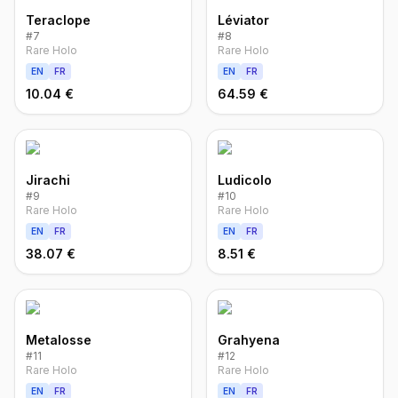
Teraclope
Léviator
#
7
#
8
Rare Holo
Rare Holo
EN
FR
EN
FR
10.04 €
64.59 €
Jirachi
Ludicolo
#
9
#
10
Rare Holo
Rare Holo
EN
FR
EN
FR
38.07 €
8.51 €
Metalosse
Grahyena
#
11
#
12
Rare Holo
Rare Holo
EN
FR
EN
FR