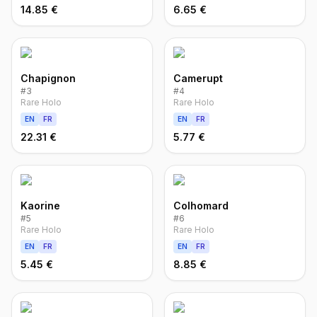
14.85 €
6.65 €
Chapignon
Camerupt
#
3
#
4
Rare Holo
Rare Holo
EN
FR
EN
FR
22.31 €
5.77 €
Kaorine
Colhomard
#
5
#
6
Rare Holo
Rare Holo
EN
FR
EN
FR
5.45 €
8.85 €