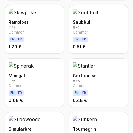
Ramoloss
Snubbull
#
73
#
74
Common
Common
EN
FR
EN
FR
1.70 €
0.51 €
Mimigal
Cerfrousse
#
75
#
76
Common
Common
EN
FR
EN
FR
0.68 €
0.48 €
Simularbre
Tournegrin