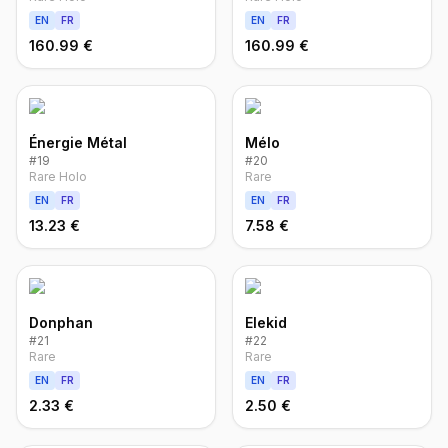
EN
FR
EN
FR
160.99 €
160.99 €
Énergie Métal
Mélo
#
19
#
20
Rare Holo
Rare
EN
FR
EN
FR
13.23 €
7.58 €
Donphan
Elekid
#
21
#
22
Rare
Rare
EN
FR
EN
FR
2.33 €
2.50 €