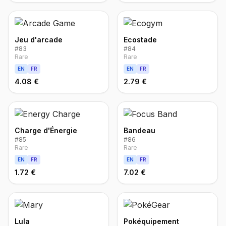
Jeu d'arcade
Ecostade
#
83
#
84
Rare
Rare
EN
FR
EN
FR
4.08 €
2.79 €
Charge d'Énergie
Bandeau
#
85
#
86
Rare
Rare
EN
FR
EN
FR
1.72 €
7.02 €
Lula
Pokéquipement