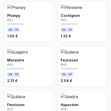
Phanpy
Cochignon
#
43
#
44
Uncommon
Uncommon
EN
FR
EN
FR
1.50 €
1.32 €
Maraistre
Feurisson
#
45
#
46
Uncommon
Uncommon
EN
FR
EN
FR
2.31 €
3.04 €
Feurisson
Hypocéan
#
47
#
48