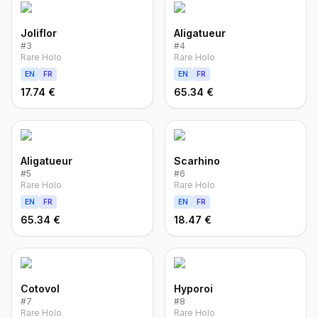
Joliflor
Aligatueur
#
3
#
4
Rare Holo
Rare Holo
EN
FR
EN
FR
17.74 €
65.34 €
Aligatueur
Scarhino
#
5
#
6
Rare Holo
Rare Holo
EN
FR
EN
FR
65.34 €
18.47 €
Cotovol
Hyporoi
#
7
#
8
Rare Holo
Rare Holo