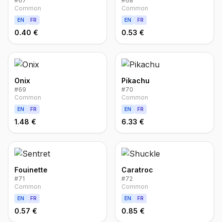
#
67
#
68
Common
Common
EN
FR
EN
FR
0.40 €
0.53 €
Onix
Pikachu
#
69
#
70
Common
Common
EN
FR
EN
FR
1.48 €
6.33 €
Fouinette
Caratroc
#
71
#
72
Common
Common
EN
FR
EN
FR
0.57 €
0.85 €