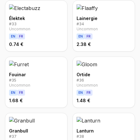
Élektek
Lainergie
#
33
#
34
Uncommon
Uncommon
EN
FR
EN
FR
0.74 €
2.38 €
Fouinar
Ortide
#
35
#
36
Uncommon
Uncommon
EN
FR
EN
FR
1.68 €
1.48 €
Granbull
Lanturn
#
37
#
38