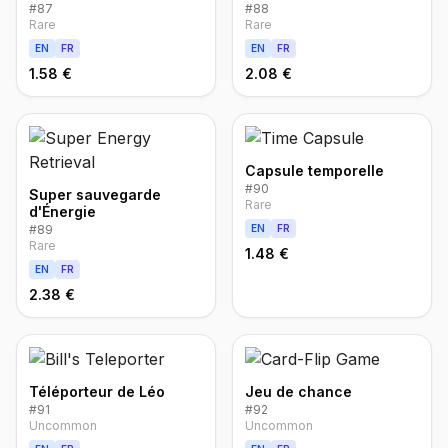
#
87
#
88
Rare
Rare
EN
FR
EN
FR
1.58 €
2.08 €
Capsule temporelle
#
90
Super sauvegarde
Rare
d'Énergie
#
89
EN
FR
Rare
1.48 €
EN
FR
2.38 €
Téléporteur de Léo
Jeu de chance
#
91
#
92
Uncommon
Uncommon