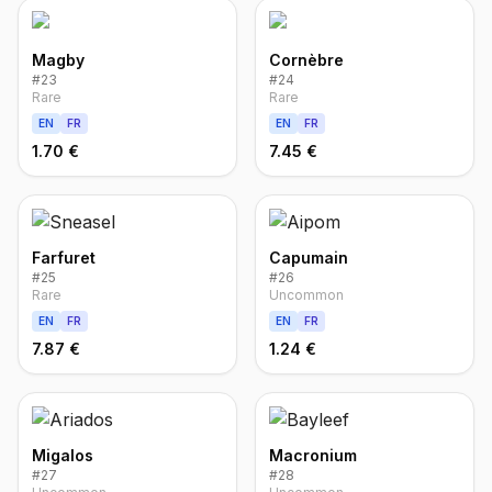
Magby
Cornèbre
#
23
#
24
Rare
Rare
EN
FR
EN
FR
1.70 €
7.45 €
Farfuret
Capumain
#
25
#
26
Rare
Uncommon
EN
FR
EN
FR
7.87 €
1.24 €
Migalos
Macronium
#
27
#
28