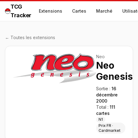
TCG
Extensions
Cartes
Marché
Utilisa
Tracker
← Toutes les extensions
Neo
Neo
Genesis
Sortie :
16
décembre
2000
Total :
111
cartes
N1
Prix FR ·
Cardmarket