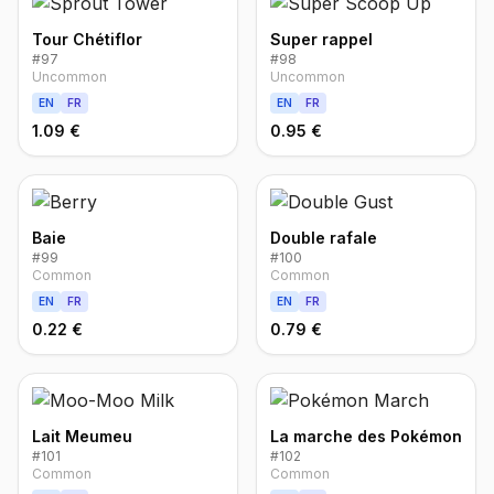
Tour Chétiflor
Super rappel
#
97
#
98
Uncommon
Uncommon
EN
FR
EN
FR
1.09 €
0.95 €
Baie
Double rafale
#
99
#
100
Common
Common
EN
FR
EN
FR
0.22 €
0.79 €
Lait Meumeu
La marche des Pokémon
#
101
#
102
Common
Common