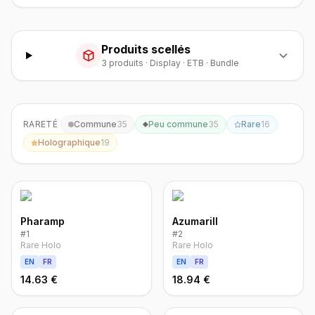
Produits scellés
3
produit
s
·
Display · ETB · Bundle
RARETÉ
Commune
35
Peu commune
35
Rare
16
Holographique
19
Pharamp
Azumarill
#
1
#
2
Rare Holo
Rare Holo
EN
FR
EN
FR
14.63 €
18.94 €