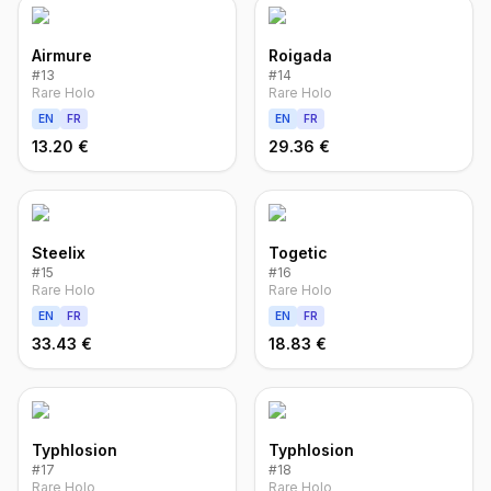
Airmure
Roigada
#
13
#
14
Rare Holo
Rare Holo
EN
FR
EN
FR
13.20 €
29.36 €
Steelix
Togetic
#
15
#
16
Rare Holo
Rare Holo
EN
FR
EN
FR
33.43 €
18.83 €
Typhlosion
Typhlosion
#
17
#
18
Rare Holo
Rare Holo