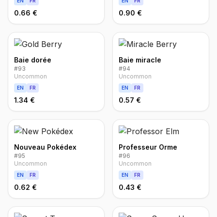
EN
FR
EN
FR
0.66 €
0.90 €
Baie dorée
Baie miracle
#
93
#
94
Uncommon
Uncommon
EN
FR
EN
FR
1.34 €
0.57 €
Nouveau Pokédex
Professeur Orme
#
95
#
96
Uncommon
Uncommon
EN
FR
EN
FR
0.62 €
0.43 €