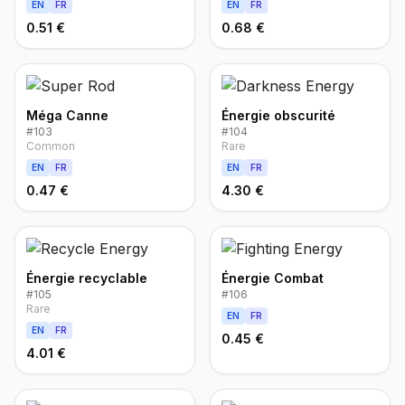
EN
FR
EN
FR
0.51 €
0.68 €
Méga Canne
Énergie obscurité
#
103
#
104
Common
Rare
EN
FR
EN
FR
0.47 €
4.30 €
Énergie recyclable
Énergie Combat
#
105
#
106
Rare
EN
FR
EN
FR
0.45 €
4.01 €