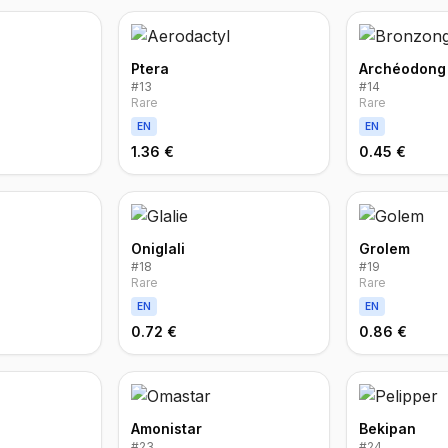
Ptera
Archéodong
#
13
#
14
Rare
Rare
EN
EN
1.36 €
0.45 €
Oniglali
Grolem
#
18
#
19
Rare
Rare
EN
EN
0.72 €
0.86 €
Amonistar
Bekipan
#
23
#
24