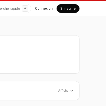
erche rapide
Connexion
S'inscrire
⌘
K
Afficher