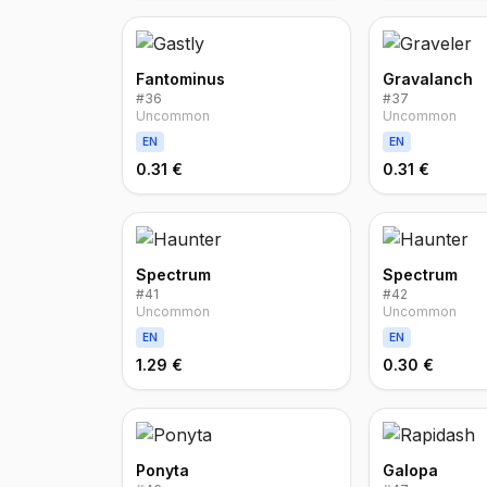
Fantominus
Gravalanch
#
36
#
37
Uncommon
Uncommon
EN
EN
0.31 €
0.31 €
Spectrum
Spectrum
#
41
#
42
Uncommon
Uncommon
EN
EN
1.29 €
0.30 €
Ponyta
Galopa