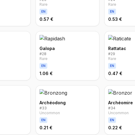
Rare
Rare
EN
EN
0.57 €
0.53 €
Galopa
Rattatac
#
28
#
29
Rare
Rare
EN
EN
1.06 €
0.47 €
Archéodong
Archéomire
#
33
#
34
Uncommon
Uncommon
EN
EN
0.21 €
0.22 €