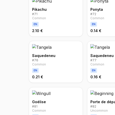
Pikachu
Ponyta
#
71
#
72
Common
Common
EN
EN
2.10 €
0.14 €
Saquedeneu
Saquedeneu
#
76
#
77
Common
Common
EN
EN
0.21 €
0.16 €
Goélise
Porte de dép
#
81
#
82
Common
Uncommon