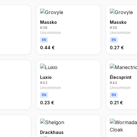
Massko
Massko
#
38
#
39
Uncommon
Uncommon
EN
EN
0.44 €
0.27 €
Luxio
Élecsprint
#
43
#
44
Uncommon
Uncommon
EN
EN
0.23 €
0.21 €
Drackhaus