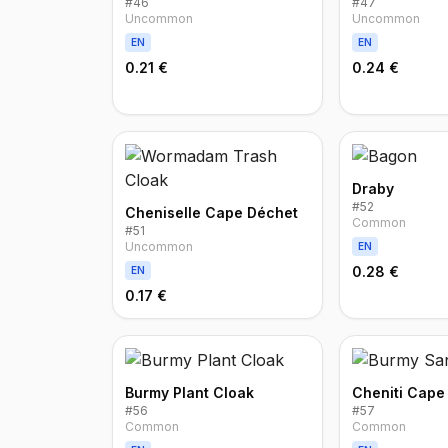
#
46
#
47
Uncommon
Uncommon
EN
EN
0.21 €
0.24 €
Draby
#
52
Cheniselle Cape Déchet
Common
#
51
Uncommon
EN
0.28 €
EN
0.17 €
Burmy Plant Cloak
Cheniti Cape
#
56
#
57
Common
Common