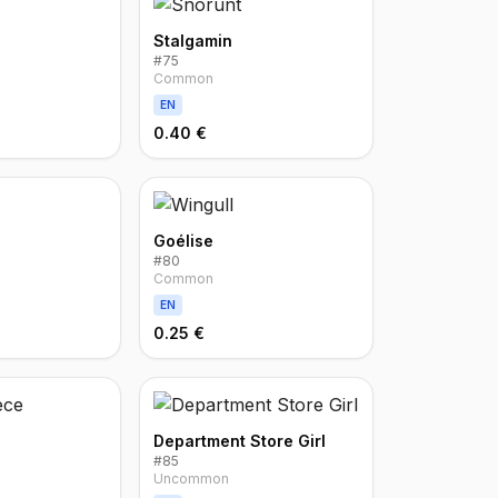
Stalgamin
#
75
Common
EN
0.40 €
Goélise
#
80
Common
EN
0.25 €
Department Store Girl
#
85
Uncommon