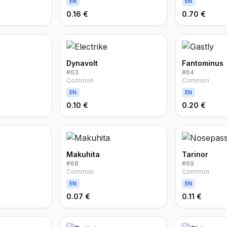
EN
EN
0.16 €
0.70 €
Dynavolt
Fantominus
#
63
#
64
Common
Common
EN
EN
0.10 €
0.20 €
Makuhita
Tarinor
#
68
#
69
Common
Common
EN
EN
0.07 €
0.11 €