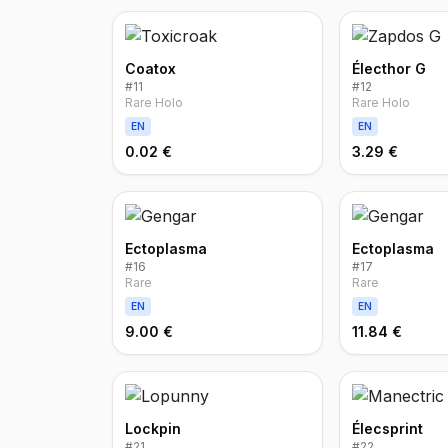
Coatox
Électhor G
#
11
#
12
Rare Holo
Rare Holo
EN
EN
0.02 €
3.29 €
Ectoplasma
Ectoplasma
#
16
#
17
Rare
Rare
EN
EN
9.00 €
11.84 €
Lockpin
Élecsprint
#
21
#
22