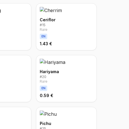
Ceriflor
#
15
Rare
EN
1.43 €
Hariyama
#
20
Rare
EN
0.59 €
Pichu
#
25