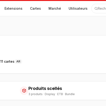
Extensions
Cartes
Marché
Utilisateurs
Rech
111
cartes
AR
Produits scellés
3
produit
s
·
Display · ETB · Bundle