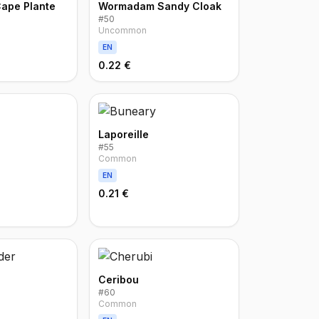
Cape Plante
Wormadam Sandy Cloak
#
50
Uncommon
EN
0.22 €
Laporeille
#
55
Common
EN
0.21 €
Ceribou
#
60
Common