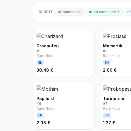
RARETÉ
Commune
33
Peu commune
28
Dracaufeu
Momartik
#
1
#
2
Rare Holo
Rare Holo
EN
EN
30.48 €
2.60 €
Papilord
Tarinorme
#
6
#
7
Rare Holo
Rare Holo
EN
EN
2.08 €
1.37 €