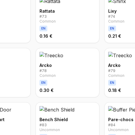
Rattata
Lixy
#
73
#
74
Common
Common
EN
EN
0.16 €
0.21 €
Arcko
Arcko
#
78
#
79
Common
Common
EN
EN
0.30 €
0.18 €
art
Bench Shield
Pare-chocs
#
83
#
84
Uncommon
Uncommon