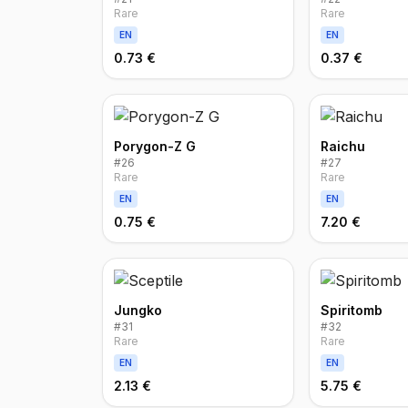
Rare
Rare
EN
EN
0.73 €
0.37 €
Porygon-Z G
Raichu
#
26
#
27
Rare
Rare
EN
EN
0.75 €
7.20 €
Jungko
Spiritomb
#
31
#
32
Rare
Rare
EN
EN
2.13 €
5.75 €