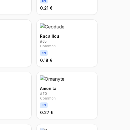
EN
0.21 €
Racaillou
#
65
Common
EN
0.18 €
Amonita
#
70
Common
EN
0.27 €