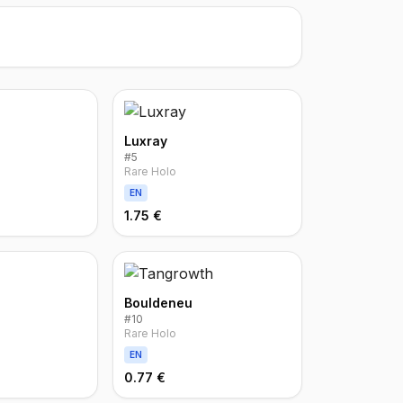
Luxray
#
5
Rare Holo
EN
1.75 €
Bouldeneu
#
10
Rare Holo
EN
0.77 €