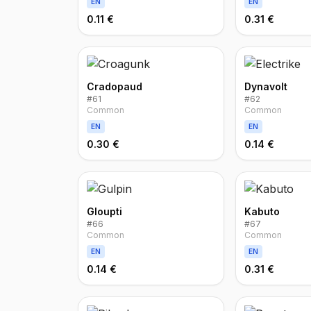
EN
EN
0.11 €
0.31 €
Cradopaud
Dynavolt
#
61
#
62
Common
Common
EN
EN
0.30 €
0.14 €
Gloupti
Kabuto
#
66
#
67
Common
Common
EN
EN
0.14 €
0.31 €