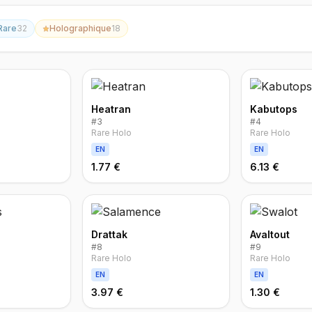
Rare
32
Holographique
18
Heatran
Kabutops
#
3
#
4
Rare Holo
Rare Holo
EN
EN
1.77 €
6.13 €
Drattak
Avaltout
#
8
#
9
Rare Holo
Rare Holo
EN
EN
3.97 €
1.30 €