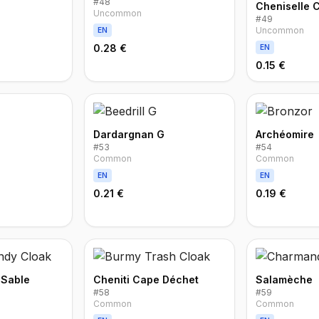
#
48
Cheniselle 
Uncommon
#
49
Uncommon
EN
0.28 €
EN
0.15 €
Dardargnan G
Archéomire
#
53
#
54
Common
Common
EN
EN
0.21 €
0.19 €
 Sable
Cheniti Cape Déchet
Salamèche
#
58
#
59
Common
Common