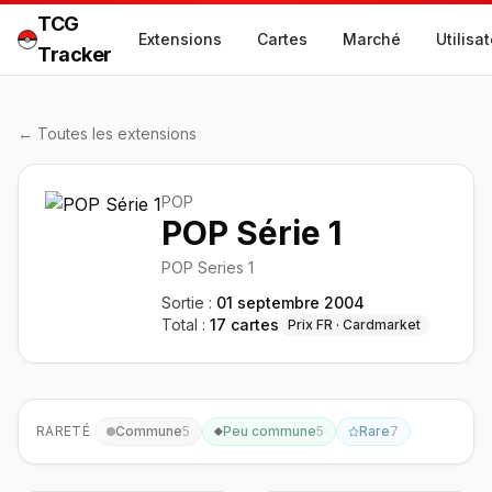
TCG
Extensions
Cartes
Marché
Utilisa
Tracker
← Toutes les extensions
POP
POP Série 1
POP Series 1
Sortie :
01 septembre 2004
Total :
17
cartes
Prix FR · Cardmarket
RARETÉ
Commune
5
Peu commune
5
Rare
7