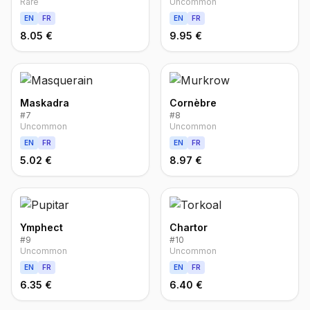
Rare
Uncommon
EN
FR
EN
FR
8.05 €
9.95 €
Maskadra
Cornèbre
#
7
#
8
Uncommon
Uncommon
EN
FR
EN
FR
5.02 €
8.97 €
Ymphect
Chartor
#
9
#
10
Uncommon
Uncommon
EN
FR
EN
FR
6.35 €
6.40 €