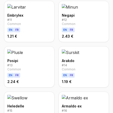
Embrylex
Negapi
#
11
#
12
Common
Common
EN
FR
EN
FR
1.21 €
2.43 €
Posipi
Arakdo
#
13
#
14
Common
Common
EN
FR
EN
FR
2.24 €
1.19 €
Heledelle
Armaldo ex
#
15
#
16