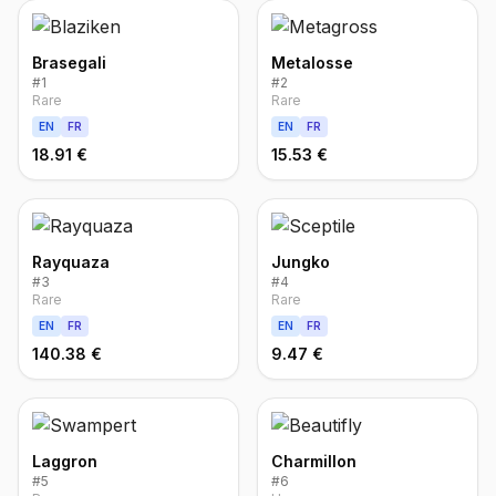
Brasegali
Metalosse
#
1
#
2
Rare
Rare
EN
FR
EN
FR
18.91 €
15.53 €
Rayquaza
Jungko
#
3
#
4
Rare
Rare
EN
FR
EN
FR
140.38 €
9.47 €
Laggron
Charmillon
#
5
#
6