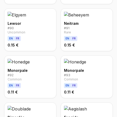
Lewsor
Neitram
#
90
#
91
Uncommon
Rare
EN
FR
EN
FR
0.15 €
0.15 €
Monorpale
Monorpale
#
92
#
93
Common
Common
EN
FR
EN
FR
0.11 €
0.11 €