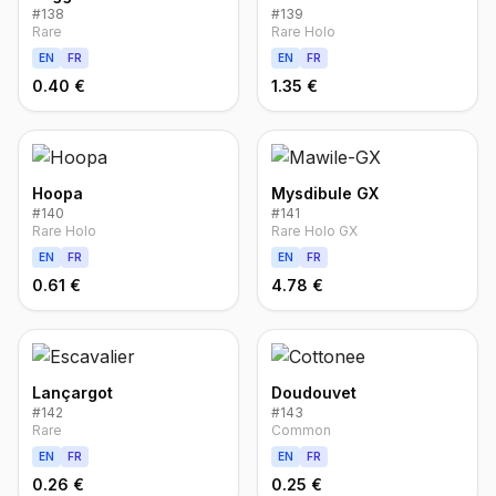
#
138
#
139
Rare
Rare Holo
EN
FR
EN
FR
0.40 €
1.35 €
Hoopa
Mysdibule GX
#
140
#
141
Rare Holo
Rare Holo GX
EN
FR
EN
FR
0.61 €
4.78 €
Lançargot
Doudouvet
#
142
#
143
Rare
Common
EN
FR
EN
FR
0.26 €
0.25 €