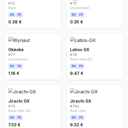
#
75
#
76
Rare
Uncommon
EN
FR
EN
FR
0.38 €
0.35 €
Okéoké
Latios GX
#
77
#
78
Uncommon
Rare Holo GX
EN
FR
EN
FR
1.16 €
9.47 €
Jirachi GX
Jirachi GX
#
79
#
79a
Rare Holo GX
Rare Ultra
EN
FR
EN
FR
7.53 €
9.32 €