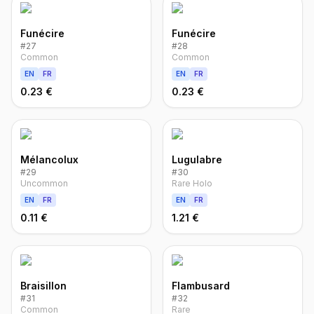
Funécire
Funécire
#
27
#
28
Common
Common
EN
FR
EN
FR
0.23 €
0.23 €
Mélancolux
Lugulabre
#
29
#
30
Uncommon
Rare Holo
EN
FR
EN
FR
0.11 €
1.21 €
Braisillon
Flambusard
#
31
#
32
Common
Rare