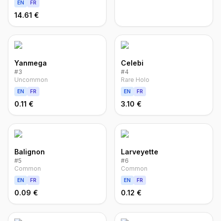
EN
FR
14.61 €
Yanmega
Celebi
#
3
#
4
Uncommon
Rare Holo
EN
FR
EN
FR
0.11 €
3.10 €
Balignon
Larveyette
#
5
#
6
Common
Common
EN
FR
EN
FR
0.09 €
0.12 €