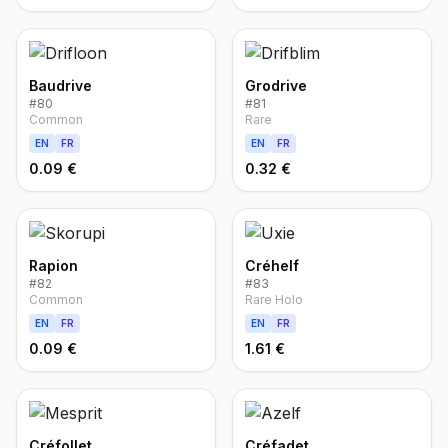
Baudrive
Grodrive
#
80
#
81
Common
Rare
EN
FR
EN
FR
0.09 €
0.32 €
Rapion
Créhelf
#
82
#
83
Common
Rare Holo
EN
FR
EN
FR
0.09 €
1.61 €
Créfollet
Créfadet