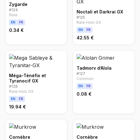
Zygarde
#
124
Noctali et Darkrai GX
Rare
#
125
Rare Holo GX
EN
FR
0.34 €
EN
FR
42.55 €
Tadmorv d’Alola
#
127
Méga-Ténéfix et
Common
Tyranocif GX
#
126
EN
FR
Rare Holo GX
0.08 €
EN
FR
19.94 €
Cornèbre
Cornèbre