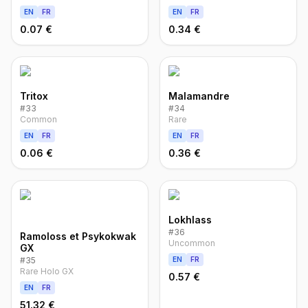
EN
FR
EN
FR
0.07 €
0.34 €
Tritox
Malamandre
#
33
#
34
Common
Rare
EN
FR
EN
FR
0.06 €
0.36 €
Lokhlass
#
36
Ramoloss et Psykokwak
Uncommon
GX
#
35
EN
FR
Rare Holo GX
0.57 €
EN
FR
51.32 €