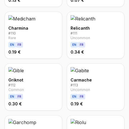
0.13 €
0.07 €
Charmina
Relicanth
#
110
#
111
Rare
Uncommon
EN
FR
EN
FR
0.19 €
0.34 €
Griknot
Carmache
#
112
#
113
Common
Uncommon
EN
FR
EN
FR
0.30 €
0.19 €