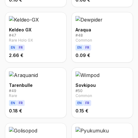
Keldeo GX
Araqua
#
47
#
48
Rare Holo GX
Common
EN
FR
EN
FR
2.66 €
0.09 €
Tarenbulle
Sovkipou
#
49
#
50
Rare
Common
EN
FR
EN
FR
0.18 €
0.15 €