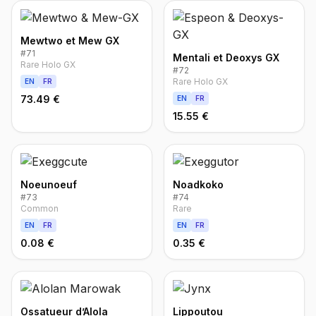
Mewtwo et Mew GX
#
71
Mentali et Deoxys GX
Rare Holo GX
#
72
Rare Holo GX
EN
FR
73.49 €
EN
FR
15.55 €
Noeunoeuf
Noadkoko
#
73
#
74
Common
Rare
EN
FR
EN
FR
0.08 €
0.35 €
Ossatueur d’Alola
Lippoutou