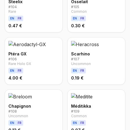
Steelix
Osselait
#
104
#
105
Rare
Common
EN
FR
EN
FR
0.47 €
0.30 €
Ptéra GX
Scarhino
#
106
#
107
Rare Holo GX
Uncommon
EN
FR
EN
FR
4.00 €
0.19 €
Chapignon
Méditikka
#
108
#
109
Uncommon
Common
EN
FR
EN
FR