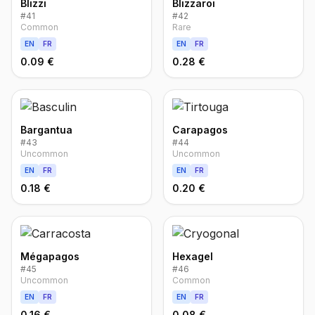
Blizzi
Blizzaroi
#
41
#
42
Common
Rare
EN
FR
EN
FR
0.09 €
0.28 €
Bargantua
Carapagos
#
43
#
44
Uncommon
Uncommon
EN
FR
EN
FR
0.18 €
0.20 €
Mégapagos
Hexagel
#
45
#
46
Uncommon
Common
EN
FR
EN
FR
0.16 €
0.08 €