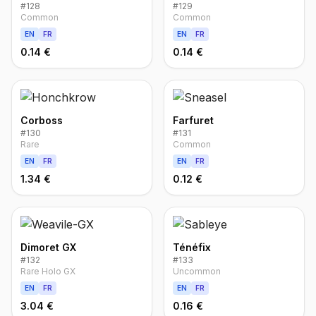
#
128
#
129
Common
Common
EN
FR
EN
FR
0.14 €
0.14 €
Corboss
Farfuret
#
130
#
131
Rare
Common
EN
FR
EN
FR
1.34 €
0.12 €
Dimoret GX
Ténéfix
#
132
#
133
Rare Holo GX
Uncommon
EN
FR
EN
FR
3.04 €
0.16 €