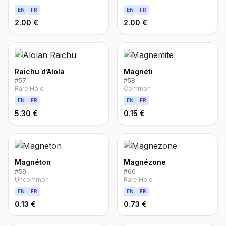
EN
FR
EN
FR
2.00 €
2.00 €
Raichu d’Alola
Magnéti
#
57
#
58
Rare Holo
Common
EN
FR
EN
FR
5.30 €
0.15 €
Magnéton
Magnézone
#
59
#
60
Uncommon
Rare Holo
EN
FR
EN
FR
0.13 €
0.73 €