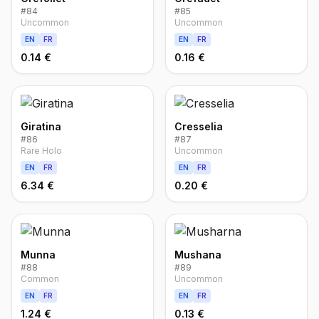
#
84
#
85
Uncommon
Uncommon
EN
FR
EN
FR
0.14 €
0.16 €
Giratina
Cresselia
#
86
#
87
Rare Holo
Uncommon
EN
FR
EN
FR
6.34 €
0.20 €
Munna
Mushana
#
88
#
89
Common
Uncommon
EN
FR
EN
FR
1.24 €
0.13 €