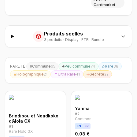
Cardmarket
Produits scellés
3
produit
s
·
Display · ETB · Bundle
RARETÉ
Commune
65
Peu commune
74
Rare
38
Holographique
21
Ultra Rare
41
Secrète
22
Yanma
#
2
Brindibou et Noadkoko
Common
d’Alola GX
#
1
EN
FR
Rare Holo GX
0.08 €