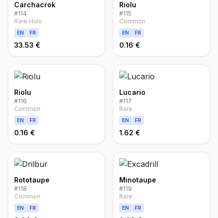
Carchacrok
Riolu
#
114
#
115
Rare Holo
Common
EN
FR
EN
FR
33.53 €
0.16 €
Riolu
Lucario
#
116
#
117
Common
Rare
EN
FR
EN
FR
0.16 €
1.62 €
Rototaupe
Minotaupe
#
118
#
119
Common
Rare
EN
FR
EN
FR