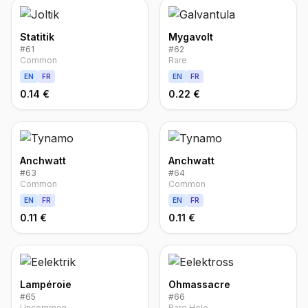
Statitik
Mygavolt
#
61
#
62
Common
Rare
EN
FR
EN
FR
0.14 €
0.22 €
Anchwatt
Anchwatt
#
63
#
64
Common
Common
EN
FR
EN
FR
0.11 €
0.11 €
Lampéroie
Ohmassacre
#
65
#
66
Uncommon
Rare Holo