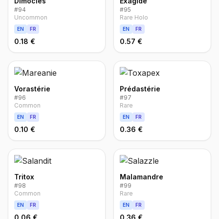
Dimoclès
Exagide
#
94
#
95
Uncommon
Rare Holo
EN
FR
EN
FR
0.18 €
0.57 €
Vorastérie
Prédastérie
#
96
#
97
Common
Rare
EN
FR
EN
FR
0.10 €
0.36 €
Tritox
Malamandre
#
98
#
99
Common
Rare
EN
FR
EN
FR
0.06 €
0.36 €