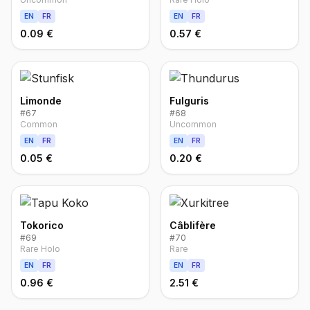
EN
FR
EN
FR
0.09 €
0.57 €
Limonde
Fulguris
#
67
#
68
Common
Uncommon
EN
FR
EN
FR
0.05 €
0.20 €
Tokorico
Câblifère
#
69
#
70
Rare Holo
Rare
EN
FR
EN
FR
0.96 €
2.51 €