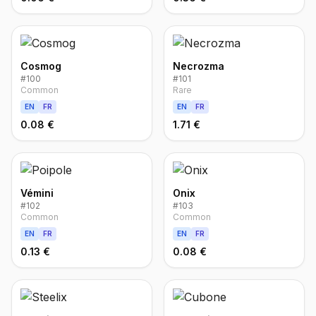
Cosmog
Necrozma
#
100
#
101
Common
Rare
EN
FR
EN
FR
0.08 €
1.71 €
Vémini
Onix
#
102
#
103
Common
Common
EN
FR
EN
FR
0.13 €
0.08 €