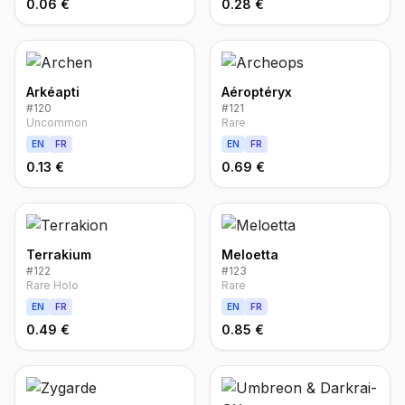
0.06 €
0.28 €
Arkéapti
Aéroptéryx
#
120
#
121
Uncommon
Rare
EN
FR
EN
FR
0.13 €
0.69 €
Terrakium
Meloetta
#
122
#
123
Rare Holo
Rare
EN
FR
EN
FR
0.49 €
0.85 €