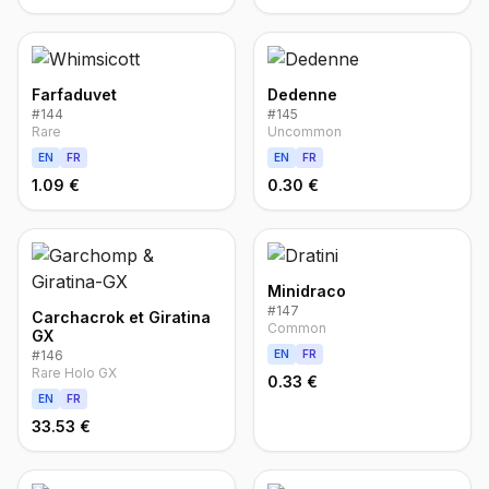
Farfaduvet
Dedenne
#
144
#
145
Rare
Uncommon
EN
FR
EN
FR
1.09 €
0.30 €
Minidraco
#
147
Carchacrok et Giratina
Common
GX
#
146
EN
FR
Rare Holo GX
0.33 €
EN
FR
33.53 €