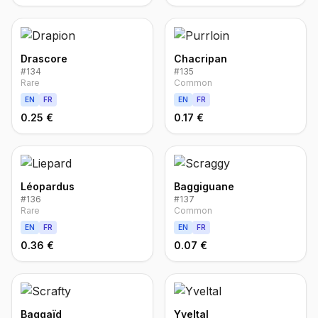
Drascore
Chacripan
#
134
#
135
Rare
Common
EN
FR
EN
FR
0.25 €
0.17 €
Léopardus
Baggiguane
#
136
#
137
Rare
Common
EN
FR
EN
FR
0.36 €
0.07 €
Baggaïd
Yveltal