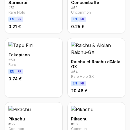
Sarmuraï
Concombaffe
#
51
#
52
Rare Holo
Uncommon
EN
FR
EN
FR
0.21 €
0.25 €
Tokopisco
#
53
Raichu et Raichu d’Alola
Rare
GX
EN
FR
#
54
Rare Holo GX
0.74 €
EN
FR
20.46 €
Pikachu
Pikachu
#
55
#
56
Common
Common