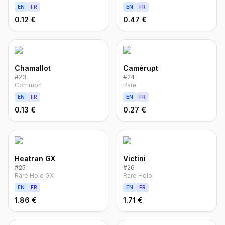
EN
FR
EN
FR
0.12 €
0.47 €
Chamallot
Camérupt
#
23
#
24
Common
Rare
EN
FR
EN
FR
0.13 €
0.27 €
Heatran GX
Victini
#
25
#
26
Rare Holo GX
Rare Holo
EN
FR
EN
FR
1.86 €
1.71 €