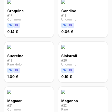
Croquine
Candine
#
17
#
18
Common
Uncommon
EN
FR
EN
FR
0.14 €
0.06 €
Sucreine
Sinistrail
#
19
#
20
Rare Holo
Uncommon
EN
FR
EN
FR
1.00 €
0.19 €
Magmar
Maganon
#
21
#
22
Common
Rare