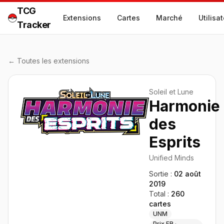
TCG
Extensions
Cartes
Marché
Utilisa
Tracker
← Toutes les extensions
Soleil et Lune
Harmonie
des
Esprits
Unified Minds
Sortie :
02 août
2019
Total :
260
cartes
UNM
Prix FR ·