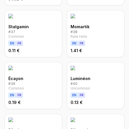
Stalgamin
Momartik
#
37
#
38
Common
Rare Holo
EN
FR
EN
FR
0.11 €
1.41 €
Écayon
Luminéon
#
39
#
40
Common
Uncommon
EN
FR
EN
FR
0.19 €
0.13 €