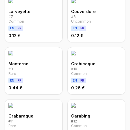
Larveyette
Couverdure
#
7
#
8
Common
Uncommon
EN
FR
EN
FR
0.12 €
0.12 €
Manternel
Crabicoque
#
9
#
10
Rare
Common
EN
FR
EN
FR
0.44 €
0.26 €
Crabaraque
Carabing
#
11
#
12
Rare
Common