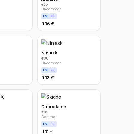
#
25
Uncommon
EN
FR
0.16 €
Ninjask
#
30
Uncommon
EN
FR
0.13 €
Cabriolaine
#
35
Common
EN
FR
0.11 €