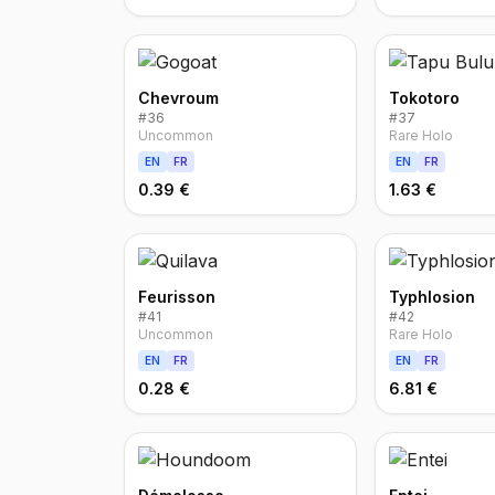
Chevroum
Tokotoro
#
36
#
37
Uncommon
Rare Holo
EN
FR
EN
FR
0.39 €
1.63 €
Feurisson
Typhlosion
#
41
#
42
Uncommon
Rare Holo
EN
FR
EN
FR
0.28 €
6.81 €