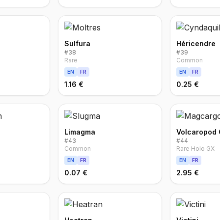
Sulfura
Héricendre
#
38
#
39
Rare
Common
EN
FR
EN
FR
1.16 €
0.25 €
Limagma
Volcaropod
#
43
#
44
Common
Rare Holo GX
EN
FR
EN
FR
0.07 €
2.95 €