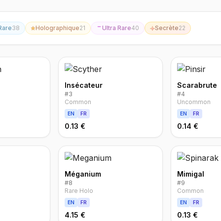
Rare
38
Holographique
21
Ultra Rare
40
Secrète
22
Insécateur
Scarabrute
#
3
#
4
Common
Uncommon
EN
FR
EN
FR
0.13 €
0.14 €
Méganium
Mimigal
#
8
#
9
Rare Holo
Common
EN
FR
EN
FR
4.15 €
0.13 €