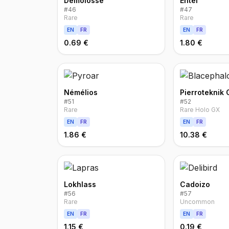
Démolosse
Entei
#
46
#
47
Rare
Rare
EN
FR
EN
FR
0.69 €
1.80 €
Némélios
Pierroteknik 
#
51
#
52
Rare
Rare Holo GX
EN
FR
EN
FR
1.86 €
10.38 €
Lokhlass
Cadoizo
#
56
#
57
Rare
Uncommon
EN
FR
EN
FR
1.15 €
0.19 €