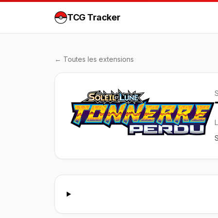
TCG Tracker
← Toutes les extensions
S
S