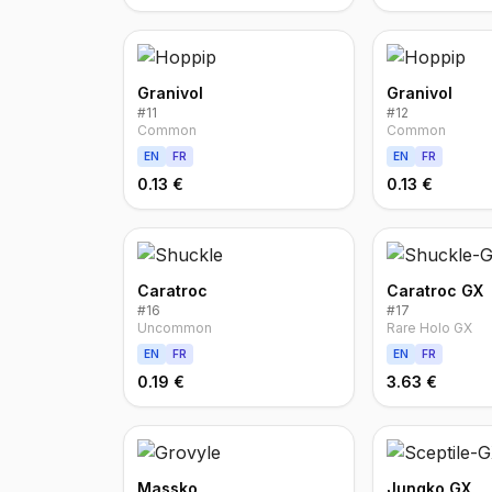
Granivol
Granivol
#
11
#
12
Common
Common
EN
FR
EN
FR
0.13 €
0.13 €
Caratroc
Caratroc GX
#
16
#
17
Uncommon
Rare Holo GX
EN
FR
EN
FR
0.19 €
3.63 €
Massko
Jungko GX