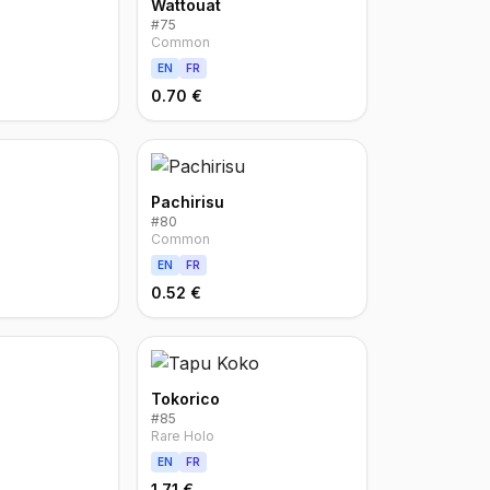
Wattouat
#
75
Common
EN
FR
0.70 €
Pachirisu
#
80
Common
EN
FR
0.52 €
Tokorico
#
85
Rare Holo
EN
FR
1.71 €