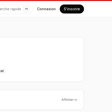
erche rapide
Connexion
S'inscrire
⌘
K
ket
Afficher