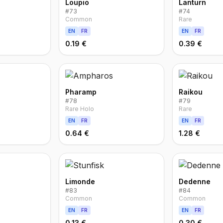
Loupio
Lanturn
#
73
#
74
Common
Rare
EN
FR
EN
FR
0.19 €
0.39 €
Pharamp
Raikou
#
78
#
79
Rare Holo
Rare
EN
FR
EN
FR
0.64 €
1.28 €
Limonde
Dedenne
#
83
#
84
Common
Common
EN
FR
EN
FR
0.13 €
0.30 €