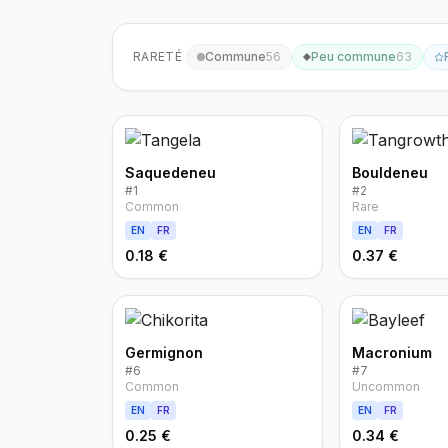
RARETÉ
Commune
56
Peu commune
63
Saquedeneu
Bouldeneu
#
1
#
2
Common
Rare
EN
FR
EN
FR
0.18 €
0.37 €
Germignon
Macronium
#
6
#
7
Common
Uncommon
EN
FR
EN
FR
0.25 €
0.34 €