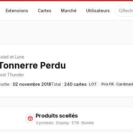
Extensions
Cartes
Marché
Utilisateurs
Rech
oleil et Lune
Tonnerre Perdu
Lost Thunder
ortie :
02 novembre 2018
Total :
240
cartes
LOT
Prix FR · Cardmar
Produits scellés
3
produit
s
·
Display · ETB · Bundle