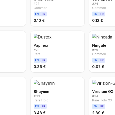
#
23
#
24
Common
Common
EN
FR
EN
FR
0.10 €
0.12 €
Papinox
Ningale
#
28
#
29
Rare
Common
EN
FR
EN
FR
0.36 €
0.07 €
Shaymin
Viridium GX
#
33
#
34
Rare Holo
Rare Holo GX
EN
FR
EN
FR
3.48 €
2.89 €