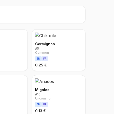
Germignon
#
5
Common
EN
FR
0.25 €
Migalos
#
10
Uncommon
EN
FR
0.13 €