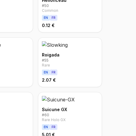
Hélionceau
#
50
Common
EN
FR
0.12 €
Roigada
#
55
Rare
EN
FR
2.07 €
Suicune GX
#
60
Rare Holo GX
EN
FR
5.01 €