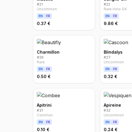
#
21
#
22
Uncommon
Rare Holo GX
EN
FR
EN
FR
0.37 €
9.86 €
Charmillon
Blindalys
#
26
#
27
Rare
Uncommon
EN
FR
EN
FR
0.50 €
0.32 €
Apitrini
Apireine
#
31
#
32
Common
Uncommon
EN
FR
EN
FR
0.10 €
0.24 €