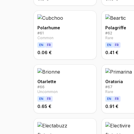
Polarhume
Polagriffe
#
61
#
62
Common
Rare
EN
FR
EN
FR
0.06 €
0.41 €
Otarlette
Oratoria
#
66
#
67
Uncommon
Rare
EN
FR
EN
FR
0.65 €
0.91 €