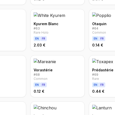
Kyurem Blanc
Otaquin
#
63
#
64
Rare Holo
Common
EN
FR
EN
FR
2.03 €
0.14 €
Vorastérie
Prédastérie
#
68
#
69
Common
Rare
EN
FR
EN
FR
0.12 €
0.44 €