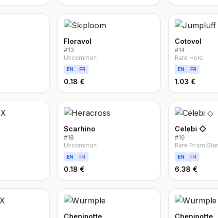
Floravol
Cotovol
#
13
#
14
Uncommon
Rare Holo
EN
FR
EN
FR
0.18 €
1.03 €
Scarhino
Celebi ◇
#
18
#
19
Uncommon
Rare Prism Star
EN
FR
EN
FR
0.18 €
6.38 €
Chenipotte
Chenipotte