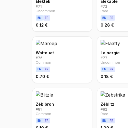
Élektek
Élekable
#
71
#
72
Uncommon
Rare
EN
FR
EN
FR
0.12 €
0.28 €
Wattouat
Lainergie
#
76
#
77
Common
Uncommon
EN
FR
EN
FR
0.70 €
0.18 €
Zébibron
Zéblitz
#
81
#
82
Common
Rare
EN
FR
EN
FR
0.10 €
1.00 €