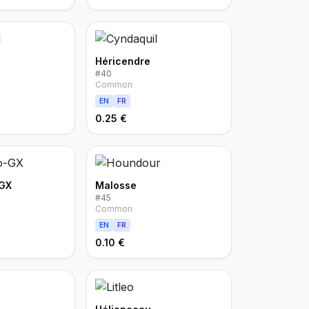
Héricendre
#
40
Common
EN
FR
0.25 €
 GX
Malosse
#
45
Common
EN
FR
0.10 €