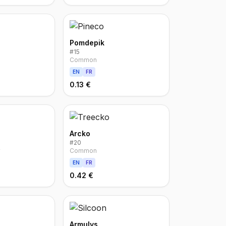
Pomdepik
#
15
Common
EN
FR
0.13 €
Arcko
#
20
Common
EN
FR
0.42 €
Armulys