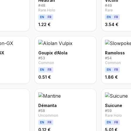
Heatran
Victini
#
48
#
49
Rare Holo
Rare
EN
FR
EN
FR
1.22 €
3.54 €
GX
Goupix d’Alola
Ramoloss
#
53
#
54
Common
Common
EN
FR
EN
FR
0.51 €
1.86 €
Démanta
Suicune
#
58
#
59
Uncommon
Rare Holo
EN
FR
EN
FR
0.12 €
5.01 €