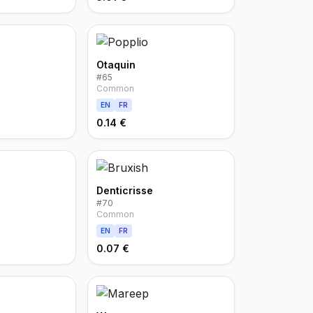
Otaquin
#
65
Common
EN
FR
0.14 €
Denticrisse
#
70
Common
EN
FR
0.07 €