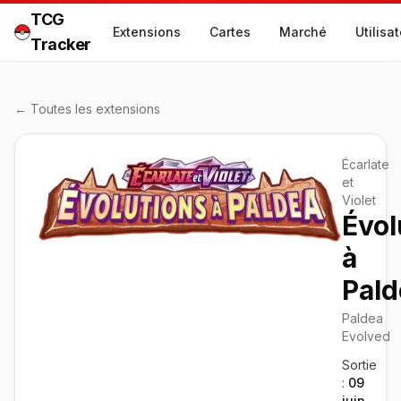
TCG
Extensions
Cartes
Marché
Utilisa
Tracker
← Toutes les extensions
Écarlate
et
Violet
Évol
à
Pald
Paldea
Evolved
Sortie
:
09
juin