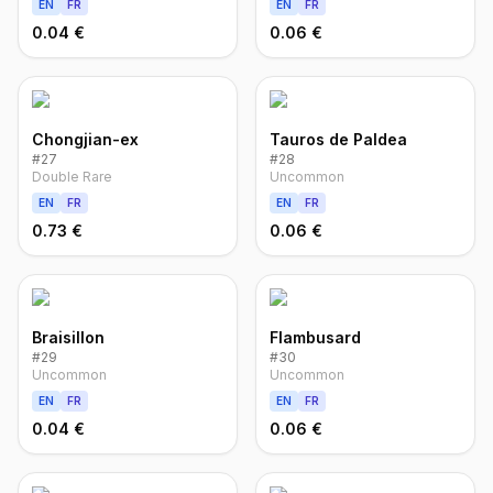
EN
FR
EN
FR
0.04 €
0.06 €
Chongjian-ex
Tauros de Paldea
#
27
#
28
Double Rare
Uncommon
EN
FR
EN
FR
0.73 €
0.06 €
Braisillon
Flambusard
#
29
#
30
Uncommon
Uncommon
EN
FR
EN
FR
0.04 €
0.06 €