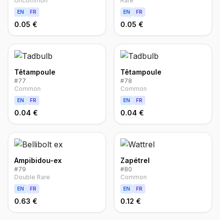
Uncommon
Rare
EN
FR
EN
FR
0.05 €
0.05 €
Têtampoule
Têtampoule
#
77
#
78
Common
Common
EN
FR
EN
FR
0.04 €
0.04 €
Ampibidou-ex
Zapétrel
#
79
#
80
Double Rare
Common
EN
FR
EN
FR
0.63 €
0.12 €