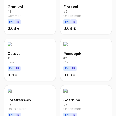
Granivol
Floravol
#
1
#
2
Common
Uncommon
EN
FR
EN
FR
0.03 €
0.04 €
Cotovol
Pomdepik
#
3
#
4
Rare
Common
EN
FR
EN
FR
0.11 €
0.03 €
Foretress-ex
Scarhino
#
5
#
6
Double Rare
Uncommon
EN
FR
EN
FR