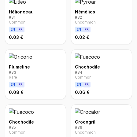
Hélionceau
Némélios
#
31
#
32
Common
Uncommon
EN
FR
EN
FR
0.03 €
0.02 €
Plumeline
Chochodile
#
33
#
34
Rare
Common
EN
FR
EN
FR
0.08 €
0.06 €
Chochodile
Crocogril
#
35
#
36
Common
Uncommon