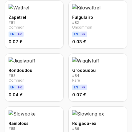
Zapétrel
Fulgulairo
#
81
#
82
Common
Uncommon
EN
FR
EN
FR
0.07 €
0.03 €
Rondoudou
Grodoudou
#
83
#
84
Common
Rare
EN
FR
EN
FR
0.04 €
0.07 €
Ramoloss
Roigada-ex
#
85
#
86