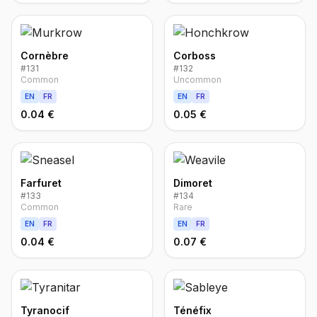
Cornèbre
Corboss
#
131
#
132
Common
Uncommon
EN
FR
EN
FR
0.04 €
0.05 €
Farfuret
Dimoret
#
133
#
134
Common
Rare
EN
FR
EN
FR
0.04 €
0.07 €
Tyranocif
Ténéfix