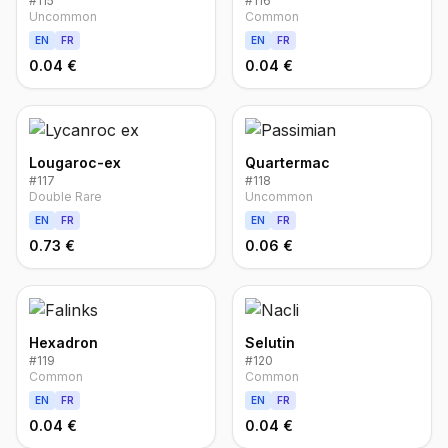
#
115
#
116
Uncommon
Common
EN
FR
EN
FR
0.04 €
0.04 €
Lougaroc-ex
Quartermac
#
117
#
118
Double Rare
Uncommon
EN
FR
EN
FR
0.73 €
0.06 €
Hexadron
Selutin
#
119
#
120
Common
Common
EN
FR
EN
FR
0.04 €
0.04 €