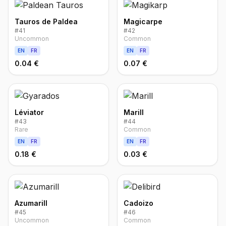
Tauros de Paldea
Magicarpe
#
41
#
42
Uncommon
Common
EN
FR
EN
FR
0.04 €
0.07 €
Léviator
Marill
#
43
#
44
Rare
Common
EN
FR
EN
FR
0.18 €
0.03 €
Azumarill
Cadoizo
#
45
#
46
Uncommon
Common