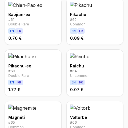
Baojian-ex
Pikachu
#
61
#
62
Double Rare
Common
EN
FR
EN
FR
0.76 €
0.09 €
Pikachu-ex
Raichu
#
63
#
64
Double Rare
Uncommon
EN
FR
EN
FR
1.77 €
0.07 €
Magnéti
Voltorbe
#
65
#
66
Common
Common