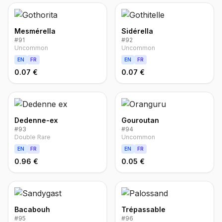
Mesmérella
Sidérella
#
91
#
92
Uncommon
Uncommon
EN
FR
EN
FR
0.07 €
0.07 €
Dedenne-ex
Gouroutan
#
93
#
94
Double Rare
Uncommon
EN
FR
EN
FR
0.96 €
0.05 €
Bacabouh
Trépassable
#
95
#
96