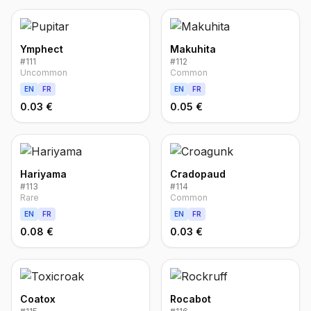
Ymphect
Makuhita
#
111
#
112
Uncommon
Common
EN
FR
EN
FR
0.03 €
0.05 €
Hariyama
Cradopaud
#
113
#
114
Rare
Common
EN
FR
EN
FR
0.08 €
0.03 €
Coatox
Rocabot