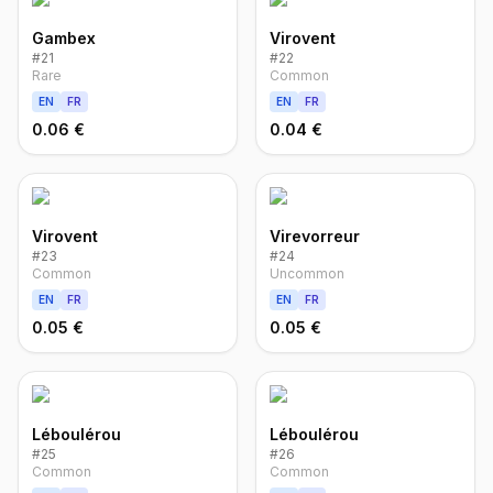
Gambex
Virovent
#
21
#
22
Rare
Common
EN
FR
EN
FR
0.06 €
0.04 €
Virovent
Virevorreur
#
23
#
24
Common
Uncommon
EN
FR
EN
FR
0.05 €
0.05 €
Léboulérou
Léboulérou
#
25
#
26
Common
Common