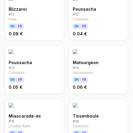
Blizzaroi
Poussacha
#
11
#
12
Rare
Common
EN
FR
EN
FR
0.08 €
0.04 €
Poussacha
Matourgeon
#
13
#
14
Common
Uncommon
EN
FR
EN
FR
0.05 €
0.06 €
Miascarade-ex
Tissenboule
#
15
#
16
Double Rare
Common