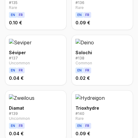
#
135
#
136
Rare
Rare
EN
FR
EN
FR
0.10 €
0.09 €
Séviper
Solochi
#
137
#
138
Uncommon
Common
EN
FR
EN
FR
0.04 €
0.02 €
Diamat
Trioxhydre
#
139
#
140
Uncommon
Rare
EN
FR
EN
FR
0.04 €
0.09 €