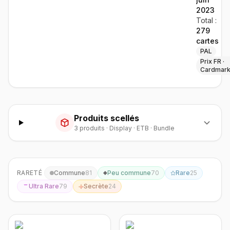
2023
Total :
279
cartes
PAL
Prix FR ·
Cardmark
Produits scellés
3
produit
s
·
Display · ETB · Bundle
RARETÉ
Commune
81
Peu commune
70
Rare
25
Ultra Rare
79
Secrète
24