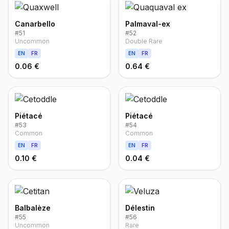
Canarbello
Palmaval-ex
#
51
#
52
Uncommon
Double Rare
EN
FR
EN
FR
0.06 €
0.64 €
Piétacé
Piétacé
#
53
#
54
Common
Common
EN
FR
EN
FR
0.10 €
0.04 €
Balbalèze
Délestin
#
55
#
56
Uncommon
Rare