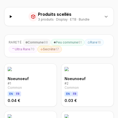
Produits scellés
3
produit
s
·
Display · ETB · Bundle
RARETÉ
Commune
88
Peu commune
61
Rare
16
Ultra Rare
70
Secrète
17
Noeunoeuf
Noeunoeuf
#
1
#
2
Common
Common
EN
FR
EN
FR
0.04 €
0.03 €