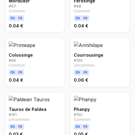
Mordudor
Férosinge
#
97
#
98
Common
Common
EN
FR
EN
FR
0.04 €
0.04 €
Colossinge
Courrousinge
#
99
#
100
Common
Uncommon
EN
FR
EN
FR
0.04 €
0.06 €
Tauros de Paldea
Phanpy
#
101
#
102
Uncommon
Common
EN
FR
EN
FR
0.03 €
0.05 €