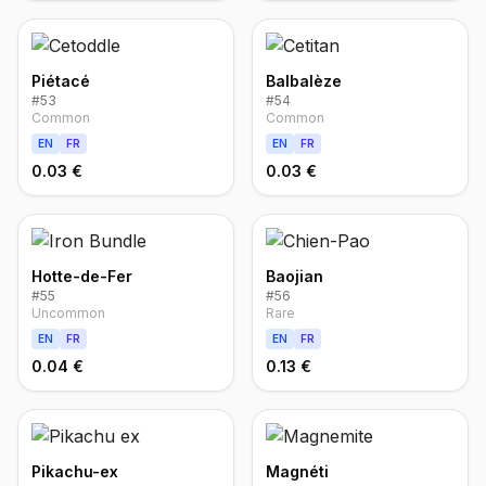
Piétacé
Balbalèze
#
53
#
54
Common
Common
EN
FR
EN
FR
0.03 €
0.03 €
Hotte-de-Fer
Baojian
#
55
#
56
Uncommon
Rare
EN
FR
EN
FR
0.04 €
0.13 €
Pikachu-ex
Magnéti