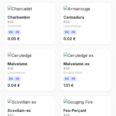
Charbambin
Carmadura
#
33
#
34
Common
Uncommon
EN
FR
EN
FR
0.05 €
0.02 €
Malvalame
Malvalame-ex
#
35
#
36
Uncommon
Double Rare
EN
FR
EN
FR
0.04 €
1.51 €
Scovilain-ex
Feu-Perçant
#
37
#
38