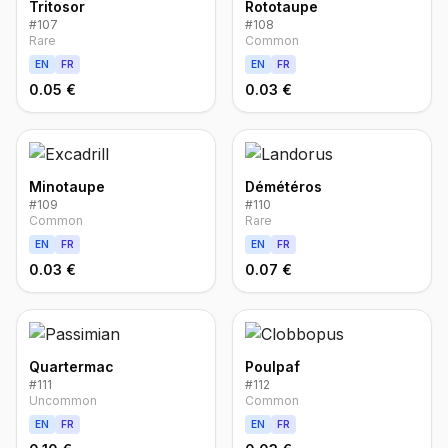
Tritosor
Rototaupe
#
107
#
108
Rare
Common
EN
FR
EN
FR
0.05 €
0.03 €
Minotaupe
Démétéros
#
109
#
110
Common
Rare
EN
FR
EN
FR
0.03 €
0.07 €
Quartermac
Poulpaf
#
111
#
112
Uncommon
Common
EN
FR
EN
FR