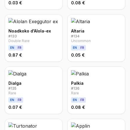
0.03 €
0.08 €
Noadkoko d'Alola-ex
Altaria
#
133
#
134
Double Rare
Uncommon
EN
FR
EN
FR
0.87 €
0.05 €
Dialga
Palkia
#
135
#
136
Rare
Rare
EN
FR
EN
FR
0.07 €
0.08 €