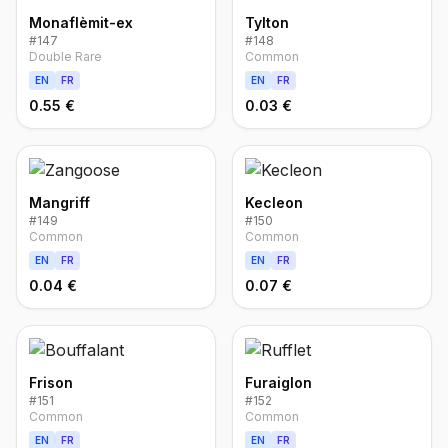
Monaflèmit-ex
Tylton
#
147
#
148
Double Rare
Common
EN
FR
EN
FR
0.55 €
0.03 €
Mangriff
Kecleon
#
149
#
150
Common
Common
EN
FR
EN
FR
0.04 €
0.07 €
Frison
Furaiglon
#
151
#
152
Common
Common
EN
FR
EN
FR