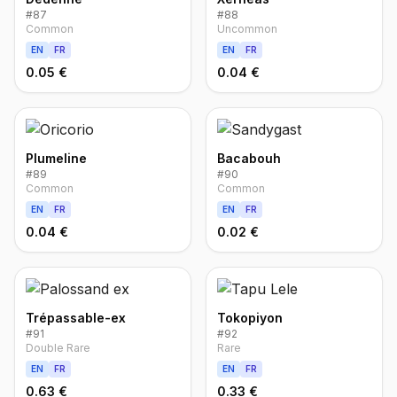
#
87
#
88
Common
Uncommon
EN
FR
EN
FR
0.05 €
0.04 €
Plumeline
Bacabouh
#
89
#
90
Common
Common
EN
FR
EN
FR
0.04 €
0.02 €
Trépassable-ex
Tokopiyon
#
91
#
92
Double Rare
Rare
EN
FR
EN
FR
0.63 €
0.33 €