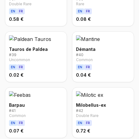
Double Rare
Rare
EN
FR
EN
FR
0.58 €
0.08 €
Tauros de Paldea
Démanta
#
39
#
40
Uncommon
Common
EN
FR
EN
FR
0.02 €
0.04 €
Barpau
Milobellus-ex
#
41
#
42
Common
Double Rare
EN
FR
EN
FR
0.07 €
0.72 €