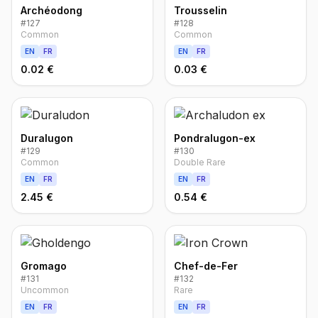
Archéodong
Trousselin
#
127
#
128
Common
Common
EN
FR
EN
FR
0.02 €
0.03 €
Duralugon
Pondralugon-ex
#
129
#
130
Common
Double Rare
EN
FR
EN
FR
2.45 €
0.54 €
Gromago
Chef-de-Fer
#
131
#
132
Uncommon
Rare
EN
FR
EN
FR