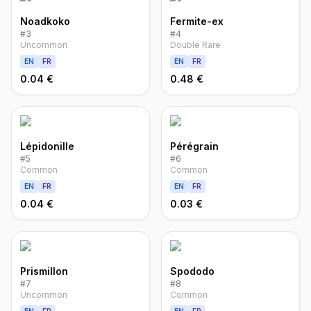
Noadkoko
Fermite-ex
#
3
#
4
Uncommon
Double Rare
EN
FR
EN
FR
0.04 €
0.48 €
Lépidonille
Pérégrain
#
5
#
6
Common
Common
EN
FR
EN
FR
0.04 €
0.03 €
Prismillon
Spododo
#
7
#
8
Uncommon
Common