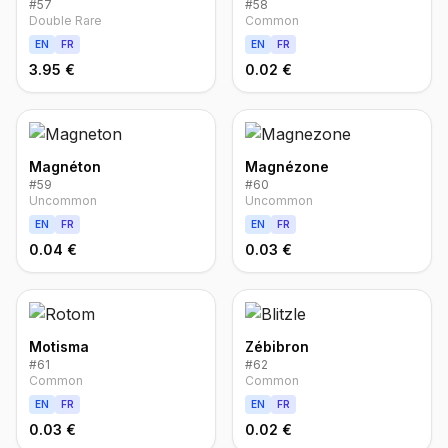
#
57
#
58
Double Rare
Common
EN
FR
EN
FR
3.95 €
0.02 €
Magnéton
Magnézone
#
59
#
60
Uncommon
Uncommon
EN
FR
EN
FR
0.04 €
0.03 €
Motisma
Zébibron
#
61
#
62
Common
Common
EN
FR
EN
FR
0.03 €
0.02 €