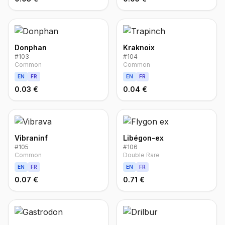
Donphan
Kraknoix
#
103
#
104
Common
Common
EN
FR
EN
FR
0.03 €
0.04 €
Vibraninf
Libégon-ex
#
105
#
106
Common
Double Rare
EN
FR
EN
FR
0.07 €
0.71 €