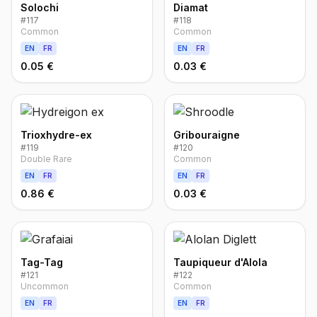
Solochi
Diamat
#
117
#
118
Common
Common
EN
FR
EN
FR
0.05 €
0.03 €
Trioxhydre-ex
Gribouraigne
#
119
#
120
Double Rare
Common
EN
FR
EN
FR
0.86 €
0.03 €
Tag-Tag
Taupiqueur d'Alola
#
121
#
122
Uncommon
Common
EN
FR
EN
FR