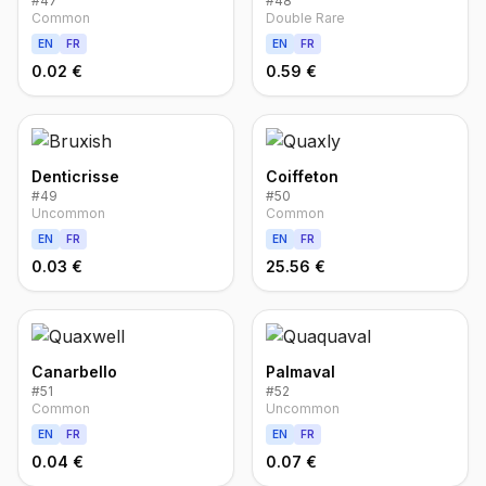
#
47
#
48
Common
Double Rare
EN
FR
EN
FR
0.02 €
0.59 €
Denticrisse
Coiffeton
#
49
#
50
Uncommon
Common
EN
FR
EN
FR
0.03 €
25.56 €
Canarbello
Palmaval
#
51
#
52
Common
Uncommon
EN
FR
EN
FR
0.04 €
0.07 €