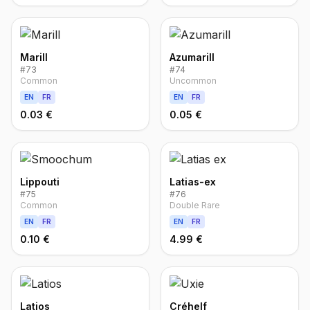
Marill
Azumarill
#
73
#
74
Common
Uncommon
EN
FR
EN
FR
0.03 €
0.05 €
Lippouti
Latias-ex
#
75
#
76
Common
Double Rare
EN
FR
EN
FR
0.10 €
4.99 €
Latios
Créhelf