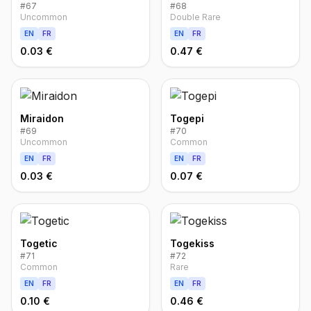
#
67
#
68
Uncommon
Double Rare
EN
FR
EN
FR
0.03 €
0.47 €
Miraidon
Togepi
#
69
#
70
Uncommon
Common
EN
FR
EN
FR
0.03 €
0.07 €
Togetic
Togekiss
#
71
#
72
Common
Rare
EN
FR
EN
FR
0.10 €
0.46 €