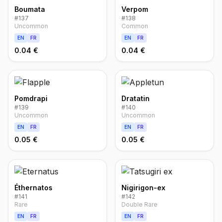
Boumata
Verpom
#
137
#
138
Uncommon
Common
EN
FR
EN
FR
0.04 €
0.04 €
Pomdrapi
Dratatin
#
139
#
140
Uncommon
Uncommon
EN
FR
EN
FR
0.05 €
0.05 €
Éthernatos
Nigirigon-ex
#
141
#
142
Rare
Double Rare
EN
FR
EN
FR