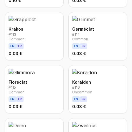
0.10 €
0.03 €
Krakos
Germéclat
#
113
#
114
Common
Common
EN
FR
EN
FR
0.03 €
0.03 €
Floréclat
Koraidon
#
115
#
116
Common
Uncommon
EN
FR
EN
FR
0.03 €
0.03 €