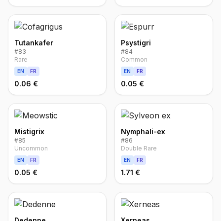
Tutankafer
Psystigri
#
83
#
84
Rare
Common
EN
FR
EN
FR
0.06 €
0.05 €
Mistigrix
Nymphali-ex
#
85
#
86
Uncommon
Double Rare
EN
FR
EN
FR
0.05 €
1.71 €
Dedenne
Xerneas