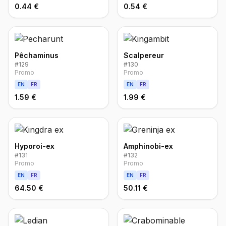
0.44 €
0.54 €
Pêchaminus
Scalpereur
#
129
#
130
Promo
Promo
EN
FR
EN
FR
1.59 €
1.99 €
Hyporoi-ex
Amphinobi-ex
#
131
#
132
Promo
Promo
EN
FR
EN
FR
64.50 €
50.11 €