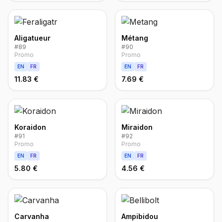
Aligatueur
Métang
#
89
#
90
Promo
Promo
EN
FR
EN
FR
11.83 €
7.69 €
Koraidon
Miraidon
#
91
#
92
Promo
Promo
EN
FR
EN
FR
5.80 €
4.56 €
Carvanha
Ampibidou