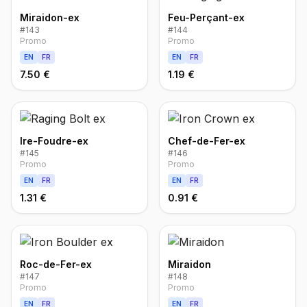
Miraidon-ex
Feu-Perçant-ex
#
143
#
144
Promo
Promo
EN
FR
EN
FR
7.50 €
1.19 €
Ire-Foudre-ex
Chef-de-Fer-ex
#
145
#
146
Promo
Promo
EN
FR
EN
FR
1.31 €
0.91 €
Roc-de-Fer-ex
Miraidon
#
147
#
148
Promo
Promo
EN
FR
EN
FR