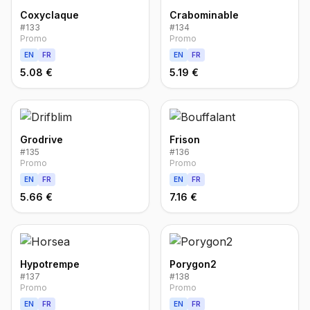
Coxyclaque
Crabominable
#
133
#
134
Promo
Promo
EN
FR
EN
FR
5.08 €
5.19 €
Grodrive
Frison
#
135
#
136
Promo
Promo
EN
FR
EN
FR
5.66 €
7.16 €
Hypotrempe
Porygon2
#
137
#
138
Promo
Promo
EN
FR
EN
FR