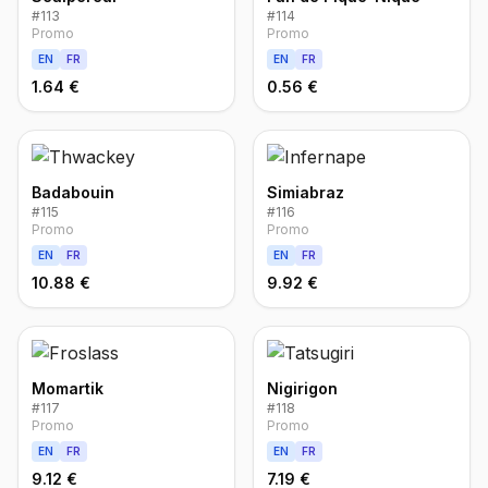
#
113
#
114
Promo
Promo
EN
FR
EN
FR
1.64 €
0.56 €
Badabouin
Simiabraz
#
115
#
116
Promo
Promo
EN
FR
EN
FR
10.88 €
9.92 €
Momartik
Nigirigon
#
117
#
118
Promo
Promo
EN
FR
EN
FR
9.12 €
7.19 €