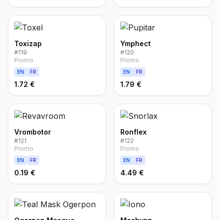
Toxizap
Ymphect
#
119
#
120
Promo
Promo
EN
FR
EN
FR
1.72 €
1.79 €
Vrombotor
Ronflex
#
121
#
122
Promo
Promo
EN
FR
EN
FR
0.19 €
4.49 €