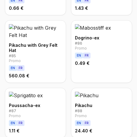
EN
FR
EN
FR
0.66 €
1.43 €
Dogrino-ex
#
86
Pikachu with Grey Felt
Promo
Hat
#
85
EN
FR
Promo
0.49 €
EN
FR
560.08 €
Poussacha-ex
Pikachu
#
87
#
88
Promo
Promo
EN
FR
EN
FR
1.11 €
24.40 €