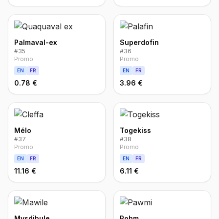
Palmaval-ex
Superdofin
#
35
#
36
Promo
Promo
EN
FR
EN
FR
0.78 €
3.96 €
Mélo
Togekiss
#
37
#
38
Promo
Promo
EN
FR
EN
FR
11.16 €
6.11 €
Mysdibule
Pohm