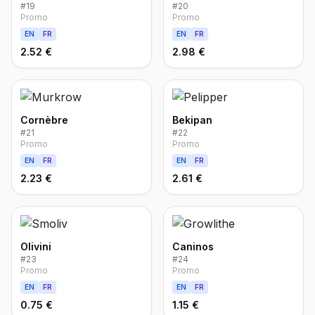
#
19
#
20
Promo
Promo
EN
FR
EN
FR
2.52 €
2.98 €
Cornèbre
Bekipan
#
21
#
22
Promo
Promo
EN
FR
EN
FR
2.23 €
2.61 €
Olivini
Caninos
#
23
#
24
Promo
Promo
EN
FR
EN
FR
0.75 €
1.15 €