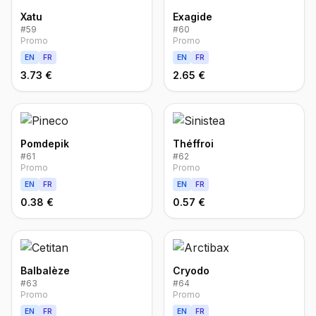
Xatu
Exagide
#
59
#
60
Promo
Promo
EN
FR
EN
FR
3.73 €
2.65 €
Pomdepik
Théffroi
#
61
#
62
Promo
Promo
EN
FR
EN
FR
0.38 €
0.57 €
Balbalèze
Cryodo
#
63
#
64
Promo
Promo
EN
FR
EN
FR