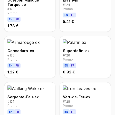
Ogerpon Masque
Mashynn
Turquoise
#
124
Promo
#
123
Promo
EN
FR
EN
FR
5.41 €
1.78 €
Carmadura-ex
Superdofin-ex
#
125
#
126
Promo
Promo
EN
FR
EN
FR
1.22 €
0.92 €
Serpente-Eau-ex
Vert-de-Fer-ex
#
127
#
128
Promo
Promo
EN
FR
EN
FR