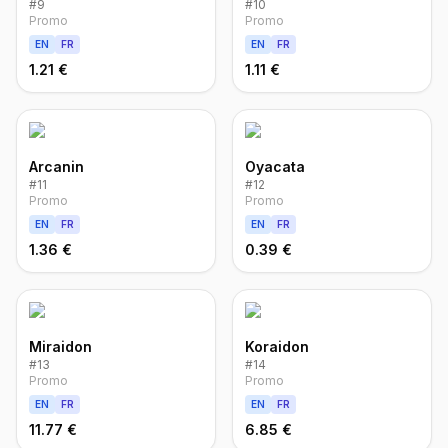
#
9
#
10
Promo
Promo
EN
FR
EN
FR
1.21 €
1.11 €
Arcanin
Oyacata
#
11
#
12
Promo
Promo
EN
FR
EN
FR
1.36 €
0.39 €
Miraidon
Koraidon
#
13
#
14
Promo
Promo
EN
FR
EN
FR
11.77 €
6.85 €