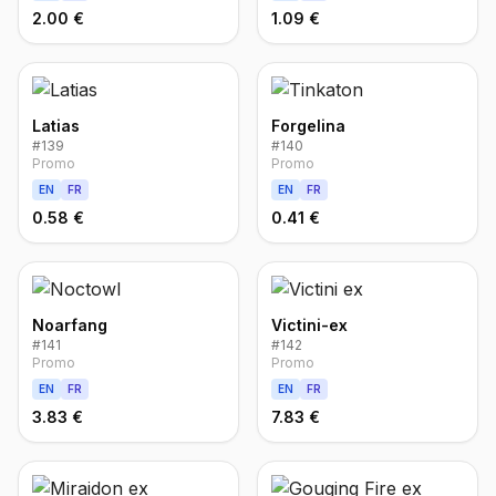
2.00 €
1.09 €
Latias
Forgelina
#
139
#
140
Promo
Promo
EN
FR
EN
FR
0.58 €
0.41 €
Noarfang
Victini-ex
#
141
#
142
Promo
Promo
EN
FR
EN
FR
3.83 €
7.83 €