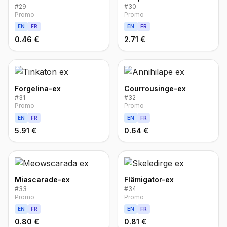
#
29
#
30
Promo
Promo
EN
FR
EN
FR
0.46 €
2.71 €
Forgelina-ex
Courrousinge-ex
#
31
#
32
Promo
Promo
EN
FR
EN
FR
5.91 €
0.64 €
Miascarade-ex
Flâmigator-ex
#
33
#
34
Promo
Promo
EN
FR
EN
FR
0.80 €
0.81 €