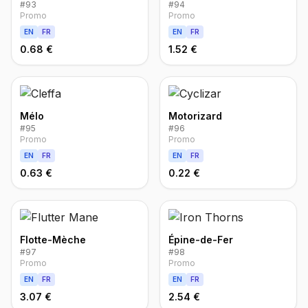
#
93
#
94
Promo
Promo
EN
FR
EN
FR
0.68 €
1.52 €
Mélo
Motorizard
#
95
#
96
Promo
Promo
EN
FR
EN
FR
0.63 €
0.22 €
Flotte-Mèche
Épine-de-Fer
#
97
#
98
Promo
Promo
EN
FR
EN
FR
3.07 €
2.54 €