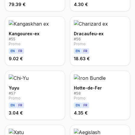
79.39 €
4.30 €
Kangourex-ex
Dracaufeu-ex
#
55
#
56
Promo
Promo
EN
FR
EN
FR
9.02 €
18.63 €
Yuyu
Hotte-de-Fer
#
57
#
58
Promo
Promo
EN
FR
EN
FR
3.04 €
4.35 €