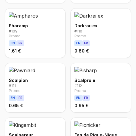
Pharamp
Darkrai-ex
#
109
#
110
Promo
Promo
EN
FR
EN
FR
1.61 €
9.80 €
Scalpion
Scalproie
#
111
#
112
Promo
Promo
EN
FR
EN
FR
0.65 €
0.95 €
Scalpereur
Fan de Pique-Nique