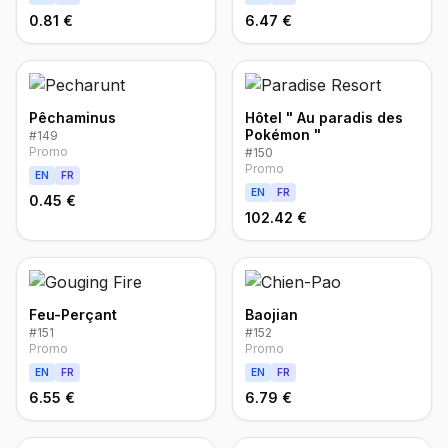
0.81 €
6.47 €
Pêchaminus
Hôtel " Au paradis des
Pokémon "
#
149
Promo
#
150
Promo
EN
FR
EN
FR
0.45 €
102.42 €
Feu-Perçant
Baojian
#
151
#
152
Promo
Promo
EN
FR
EN
FR
6.55 €
6.79 €