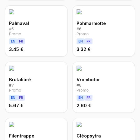
Palmaval
Pohmarmotte
#
5
#
6
Promo
Promo
EN
FR
EN
FR
3.45 €
3.32 €
Brutalibré
Vrombotor
#
7
#
8
Promo
Promo
EN
FR
EN
FR
5.67 €
2.60 €
Filentrappe
Cléopsytra