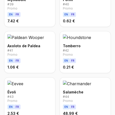
#
39
#
40
Promo
Promo
EN
FR
EN
FR
7.42 €
0.62 €
Axoloto de Paldea
Tomberro
#
41
#
42
Promo
Promo
EN
FR
EN
FR
1.06 €
0.21 €
Évoli
Salamèche
#
43
#
44
Promo
Promo
EN
FR
EN
FR
2.53 €
48.99 €