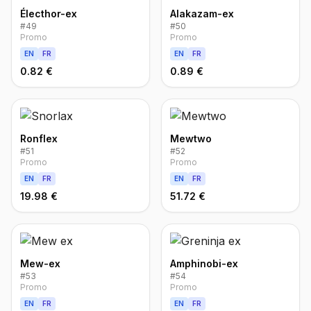
Électhor-ex
Alakazam-ex
#
49
#
50
Promo
Promo
EN
FR
EN
FR
0.82 €
0.89 €
Ronflex
Mewtwo
#
51
#
52
Promo
Promo
EN
FR
EN
FR
19.98 €
51.72 €
Mew-ex
Amphinobi-ex
#
53
#
54
Promo
Promo
EN
FR
EN
FR