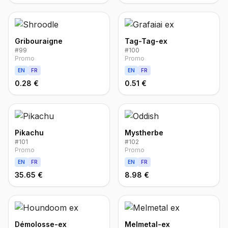
Gribouraigne
Tag-Tag-ex
#
99
#
100
Promo
Promo
EN
FR
EN
FR
0.28 €
0.51 €
Pikachu
Mystherbe
#
101
#
102
Promo
Promo
EN
FR
EN
FR
35.65 €
8.98 €
Démolosse-ex
Melmetal-ex