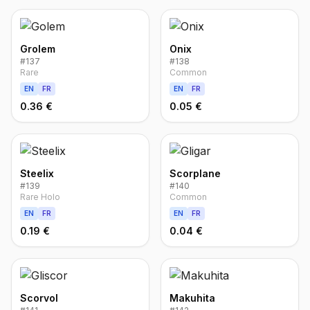
Grolem
Onix
#
137
#
138
Rare
Common
EN
FR
EN
FR
0.36 €
0.05 €
Steelix
Scorplane
#
139
#
140
Rare Holo
Common
EN
FR
EN
FR
0.19 €
0.04 €
Scorvol
Makuhita