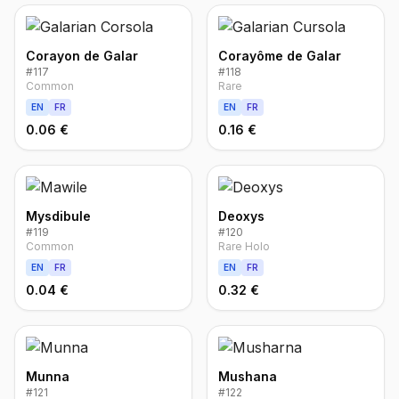
Corayon de Galar
Corayôme de Galar
#
117
#
118
Common
Rare
EN
FR
EN
FR
0.06 €
0.16 €
Mysdibule
Deoxys
#
119
#
120
Common
Rare Holo
EN
FR
EN
FR
0.04 €
0.32 €
Munna
Mushana
#
121
#
122