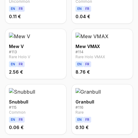
Uncommon
Common
EN
FR
EN
FR
0.11 €
0.04 €
Mew V
Mew VMAX
#
113
#
114
Rare Holo V
Rare Holo VMAX
EN
FR
EN
FR
2.56 €
8.76 €
Snubbull
Granbull
#
115
#
116
Common
Rare
EN
FR
EN
FR
0.06 €
0.10 €