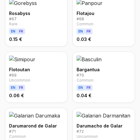
Rosabyss
Flotajou
#
67
#
68
Rare
Common
EN
FR
EN
FR
0.15 €
0.03 €
Flotoutan
Bargantua
#
69
#
70
Uncommon
Common
EN
FR
EN
FR
0.06 €
0.04 €
Darumarond de Galar
Darumacho de Galar
#
71
#
72
Common
Uncommon