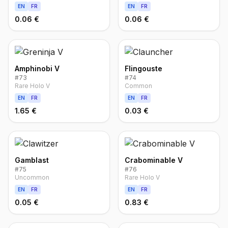
EN
FR
EN
FR
0.06 €
0.06 €
Amphinobi V
Flingouste
#
73
#
74
Rare Holo V
Common
EN
FR
EN
FR
1.65 €
0.03 €
Gamblast
Crabominable V
#
75
#
76
Uncommon
Rare Holo V
EN
FR
EN
FR
0.05 €
0.83 €