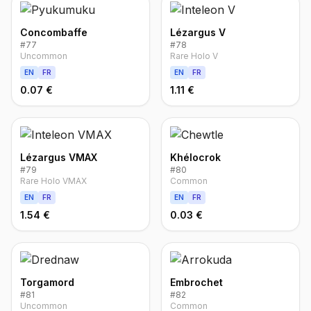
Concombaffe
Lézargus V
#
77
#
78
Uncommon
Rare Holo V
EN
FR
EN
FR
0.07 €
1.11 €
Lézargus VMAX
Khélocrok
#
79
#
80
Rare Holo VMAX
Common
EN
FR
EN
FR
1.54 €
0.03 €
Torgamord
Embrochet
#
81
#
82
Uncommon
Common