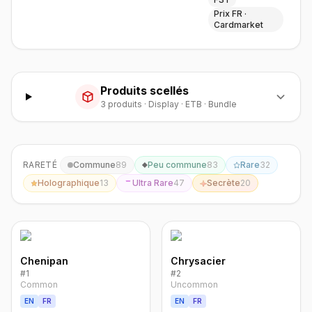
Prix FR ·
Cardmarket
Produits scellés
3
produit
s
·
Display · ETB · Bundle
RARETÉ
Commune
89
Peu commune
83
Rare
32
Holographique
13
Ultra Rare
47
Secrète
20
Chenipan
Chrysacier
#
1
#
2
Common
Uncommon
EN
FR
EN
FR