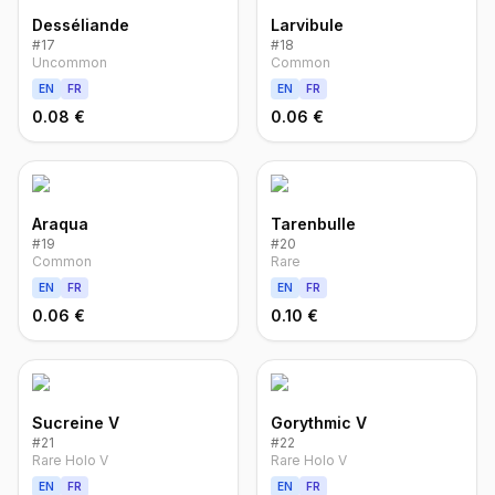
Desséliande
Larvibule
#
17
#
18
Uncommon
Common
EN
FR
EN
FR
0.08 €
0.06 €
Araqua
Tarenbulle
#
19
#
20
Common
Rare
EN
FR
EN
FR
0.06 €
0.10 €
Sucreine V
Gorythmic V
#
21
#
22
Rare Holo V
Rare Holo V
EN
FR
EN
FR