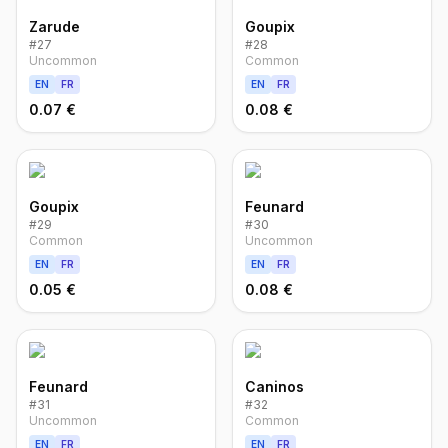
Zarude
Goupix
#
27
#
28
Uncommon
Common
EN
FR
EN
FR
0.07 €
0.08 €
Goupix
Feunard
#
29
#
30
Common
Uncommon
EN
FR
EN
FR
0.05 €
0.08 €
Feunard
Caninos
#
31
#
32
Uncommon
Common
EN
FR
EN
FR