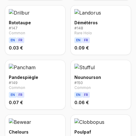
Rototaupe
Démétéros
#
147
#
148
Common
Rare Holo
EN
FR
EN
FR
0.03 €
0.09 €
Pandespiègle
Nounourson
#
149
#
150
Common
Common
EN
FR
EN
FR
0.07 €
0.06 €
Chelours
Poulpaf