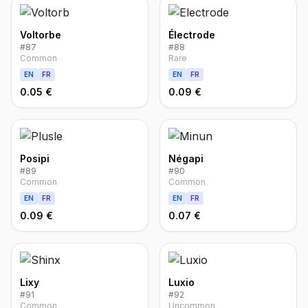
Voltorbe
Électrode
#
87
#
88
Common
Rare
EN
FR
EN
FR
0.05 €
0.09 €
Posipi
Négapi
#
89
#
90
Common
Common
EN
FR
EN
FR
0.09 €
0.07 €
Lixy
Luxio
#
91
#
92
Common
Uncommon