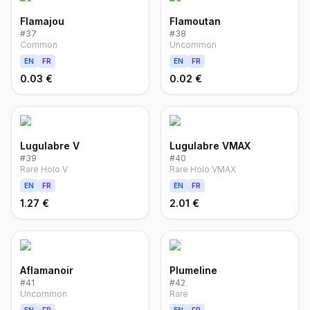
Flamajou
Flamoutan
#
37
#
38
Common
Uncommon
EN
FR
EN
FR
0.03 €
0.02 €
Lugulabre V
Lugulabre VMAX
#
39
#
40
Rare Holo V
Rare Holo VMAX
EN
FR
EN
FR
1.27 €
2.01 €
Aflamanoir
Plumeline
#
41
#
42
Uncommon
Rare