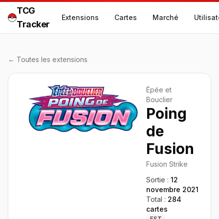
TCG
Extensions
Cartes
Marché
Utilisa
Tracker
← Toutes les extensions
Épée et
Bouclier
Poing
de
Fusion
Fusion Strike
Sortie :
12
novembre 2021
Total :
284
cartes
FST