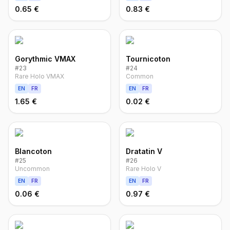
0.65 €
0.83 €
Gorythmic VMAX
Tournicoton
#
23
#
24
Rare Holo VMAX
Common
EN
FR
EN
FR
1.65 €
0.02 €
Blancoton
Dratatin V
#
25
#
26
Uncommon
Rare Holo V
EN
FR
EN
FR
0.06 €
0.97 €