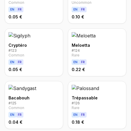
Common
Uncommon
EN
FR
EN
FR
0.05 €
0.10 €
Cryptéro
Meloetta
#
123
#
124
Common
Rare
EN
FR
EN
FR
0.05 €
0.22 €
Bacabouh
Trépassable
#
125
#
126
Common
Rare
EN
FR
EN
FR
0.04 €
0.18 €