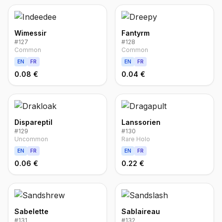
Wimessir
Fantyrm
#
127
#
128
Common
Common
EN
FR
EN
FR
0.08 €
0.04 €
Dispareptil
Lanssorien
#
129
#
130
Uncommon
Rare Holo
EN
FR
EN
FR
0.06 €
0.22 €
Sabelette
Sablaireau
#
131
#
132