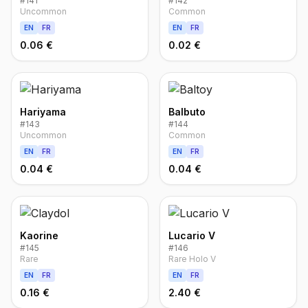
#
141
#
142
Uncommon
Common
EN
FR
EN
FR
0.06 €
0.02 €
Hariyama
Balbuto
#
143
#
144
Uncommon
Common
EN
FR
EN
FR
0.04 €
0.04 €
Kaorine
Lucario V
#
145
#
146
Rare
Rare Holo V
EN
FR
EN
FR
0.16 €
2.40 €