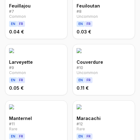
Feuillajou
Feuiloutan
#
7
#
8
Common
Uncommon
EN
FR
EN
FR
0.04 €
0.03 €
Larveyette
Couverdure
#
9
#
10
Common
Uncommon
EN
FR
EN
FR
0.05 €
0.11 €
Manternel
Maracachi
#
11
#
12
Rare
Rare
EN
FR
EN
FR