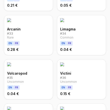
0.21 €
0.05 €
Arcanin
Limagma
#
33
#
34
Rare
Common
EN
FR
EN
FR
0.28 €
0.04 €
Volcaropod
Victini
#
35
#
36
Uncommon
Uncommon
EN
FR
EN
FR
0.04 €
0.15 €