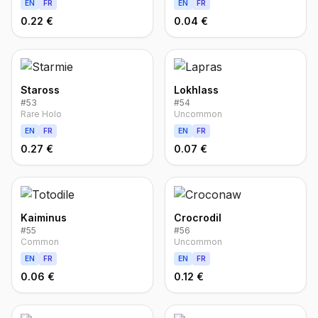
EN
FR
EN
FR
0.22 €
0.04 €
Staross
Lokhlass
#
53
#
54
Rare Holo
Uncommon
EN
FR
EN
FR
0.27 €
0.07 €
Kaiminus
Crocrodil
#
55
#
56
Common
Uncommon
EN
FR
EN
FR
0.06 €
0.12 €