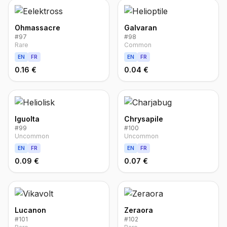
Ohmassacre
Galvaran
#
97
#
98
Rare
Common
EN
FR
EN
FR
0.16 €
0.04 €
Iguolta
Chrysapile
#
99
#
100
Uncommon
Uncommon
EN
FR
EN
FR
0.09 €
0.07 €
Lucanon
Zeraora
#
101
#
102