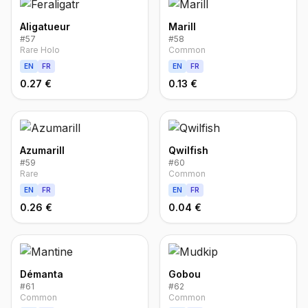
Aligatueur
Marill
#
57
#
58
Rare Holo
Common
EN
FR
EN
FR
0.27 €
0.13 €
Azumarill
Qwilfish
#
59
#
60
Rare
Common
EN
FR
EN
FR
0.26 €
0.04 €
Démanta
Gobou
#
61
#
62
Common
Common