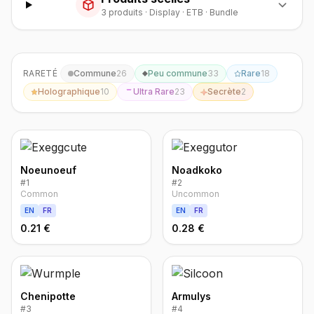
3
produit
s
·
Display · ETB · Bundle
RARETÉ
Commune
26
Peu commune
33
Rare
18
Holographique
10
Ultra Rare
23
Secrète
2
Noeunoeuf
Noadkoko
#
1
#
2
Common
Uncommon
EN
FR
EN
FR
0.21 €
0.28 €
Chenipotte
Armulys
#
3
#
4