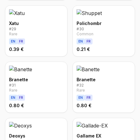
Xatu
Polichombr
#
29
#
30
Rare
Common
EN
FR
EN
FR
0.39 €
0.21 €
Branette
Branette
#
31
#
32
Rare
Rare
EN
FR
EN
FR
0.80 €
0.80 €
Deoxys
Gallame EX