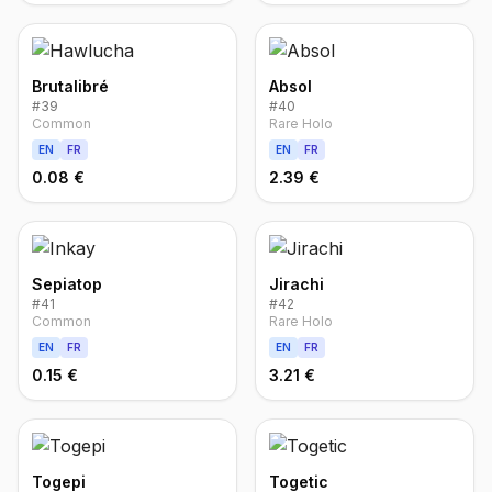
Brutalibré
Absol
#
39
#
40
Common
Rare Holo
EN
FR
EN
FR
0.08 €
2.39 €
Sepiatop
Jirachi
#
41
#
42
Common
Rare Holo
EN
FR
EN
FR
0.15 €
3.21 €
Togepi
Togetic