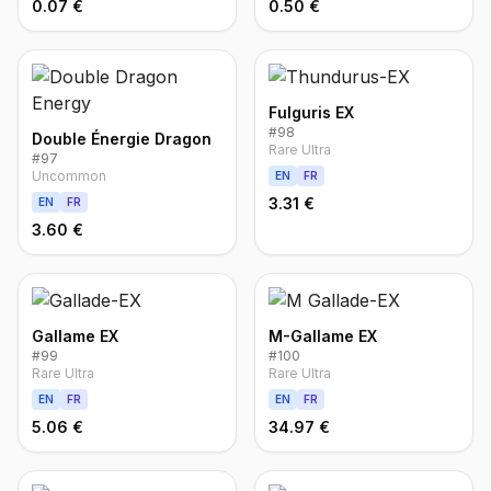
0.07 €
0.50 €
Fulguris EX
#
98
Double Énergie Dragon
Rare Ultra
#
97
Uncommon
EN
FR
3.31 €
EN
FR
3.60 €
Gallame EX
M-Gallame EX
#
99
#
100
Rare Ultra
Rare Ultra
EN
FR
EN
FR
5.06 €
34.97 €