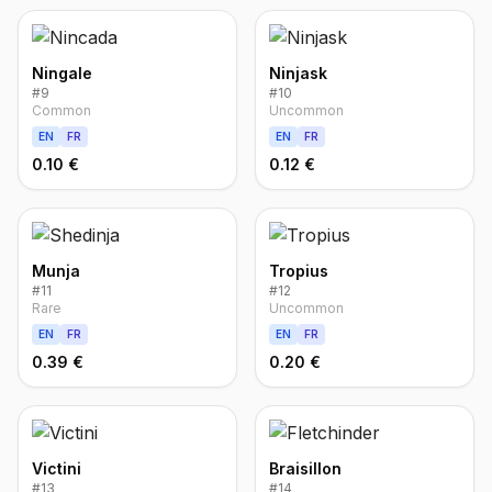
Ningale
Ninjask
#
9
#
10
Common
Uncommon
EN
FR
EN
FR
0.10 €
0.12 €
Munja
Tropius
#
11
#
12
Rare
Uncommon
EN
FR
EN
FR
0.39 €
0.20 €
Victini
Braisillon
#
13
#
14