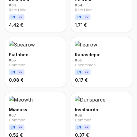
#
63
#
64
Rare Holo
Rare Holo
EN
FR
EN
FR
4.42 €
1.71 €
Piafabec
Rapasdepic
#
65
#
66
Common
Uncommon
EN
FR
EN
FR
0.08 €
0.17 €
Miaouss
Insolourdo
#
67
#
68
Common
Common
EN
FR
EN
FR
0.52 €
0.37 €