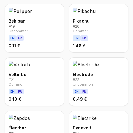
Bekipan
Pikachu
#
19
#
20
Uncommon
Common
EN
FR
EN
FR
0.11 €
1.48 €
Voltorbe
Électrode
#
21
#
22
Common
Uncommon
EN
FR
EN
FR
0.10 €
0.49 €
Électhor
Dynavolt