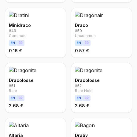
Minidraco
Draco
#
49
#
50
Common
Uncommon
EN
FR
EN
FR
0.16 €
0.57 €
Dracolosse
Dracolosse
#
51
#
52
Rare
Rare Holo
EN
FR
EN
FR
3.68 €
3.68 €
Altaria
Draby