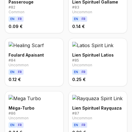
Passerouge
Lien Spirituel Gallame
#
82
#
83
Common
Uncommon
EN
FR
EN
FR
0.09 €
0.14 €
Foulard Apaisant
Lien Spirituel Latios
#
84
#
85
Uncommon
Uncommon
EN
FR
EN
FR
0.12 €
0.25 €
Méga-Turbo
Lien Spirituel Rayquaza
#
86
#
87
Uncommon
Uncommon
EN
FR
EN
FR