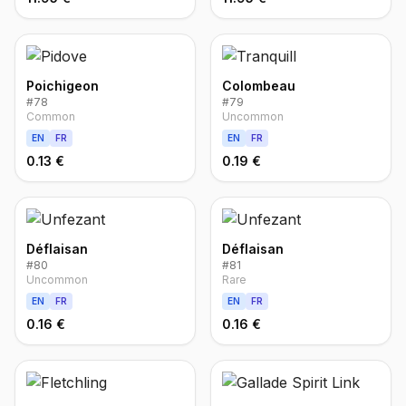
Poichigeon
Colombeau
#
78
#
79
Common
Uncommon
EN
FR
EN
FR
0.13 €
0.19 €
Déflaisan
Déflaisan
#
80
#
81
Uncommon
Rare
EN
FR
EN
FR
0.16 €
0.16 €