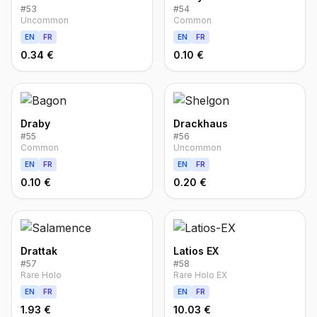
#
53
#
54
Uncommon
Common
EN
FR
EN
FR
0.34 €
0.10 €
Draby
Drackhaus
#
55
#
56
Common
Uncommon
EN
FR
EN
FR
0.10 €
0.20 €
Drattak
Latios EX
#
57
#
58
Rare Holo
Rare Holo EX
EN
FR
EN
FR
1.93 €
10.03 €