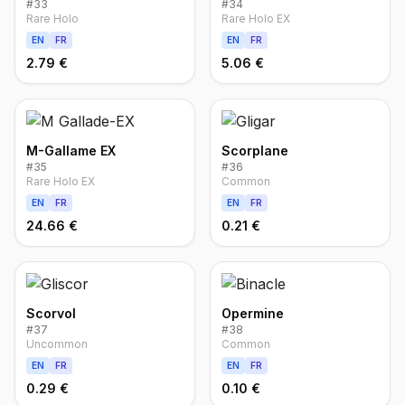
#
33
#
34
Rare Holo
Rare Holo EX
EN
FR
EN
FR
2.79 €
5.06 €
M-Gallame EX
Scorplane
#
35
#
36
Rare Holo EX
Common
EN
FR
EN
FR
24.66 €
0.21 €
Scorvol
Opermine
#
37
#
38
Uncommon
Common
EN
FR
EN
FR
0.29 €
0.10 €