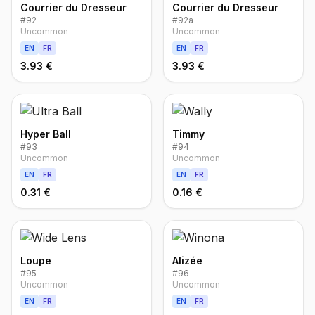
Courrier du Dresseur
Courrier du Dresseur
#
92
#
92a
Uncommon
Uncommon
EN
FR
EN
FR
3.93 €
3.93 €
Hyper Ball
Timmy
#
93
#
94
Uncommon
Uncommon
EN
FR
EN
FR
0.31 €
0.16 €
Loupe
Alizée
#
95
#
96
Uncommon
Uncommon
EN
FR
EN
FR