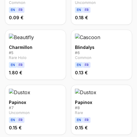
Common
Uncommon
EN
FR
EN
FR
0.09 €
0.18 €
Charmillon
Blindalys
#
5
#
6
Rare Holo
Common
EN
FR
EN
FR
1.80 €
0.13 €
Papinox
Papinox
#
7
#
8
Uncommon
Rare
EN
FR
EN
FR
0.15 €
0.15 €