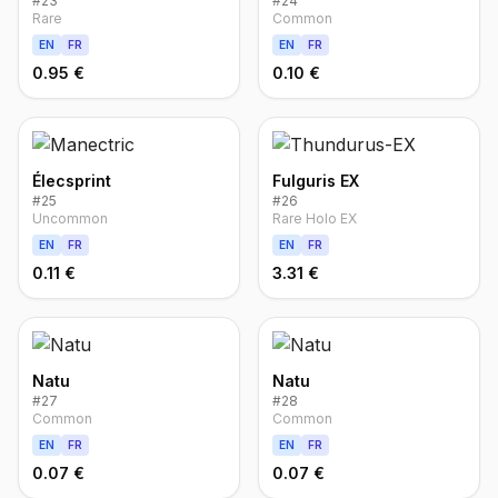
#
23
#
24
Rare
Common
EN
FR
EN
FR
0.95 €
0.10 €
Élecsprint
Fulguris EX
#
25
#
26
Uncommon
Rare Holo EX
EN
FR
EN
FR
0.11 €
3.31 €
Natu
Natu
#
27
#
28
Common
Common
EN
FR
EN
FR
0.07 €
0.07 €