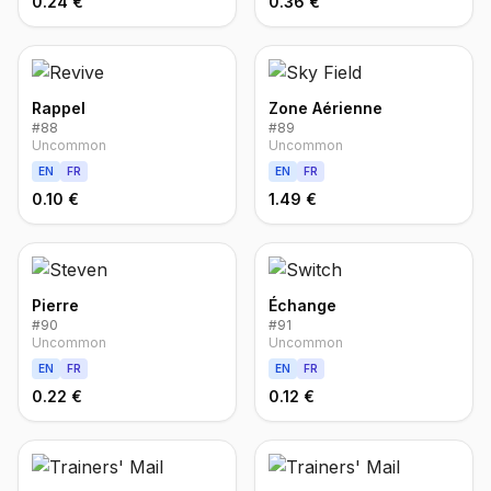
0.24 €
0.36 €
Rappel
Zone Aérienne
#
88
#
89
Uncommon
Uncommon
EN
FR
EN
FR
0.10 €
1.49 €
Pierre
Échange
#
90
#
91
Uncommon
Uncommon
EN
FR
EN
FR
0.22 €
0.12 €