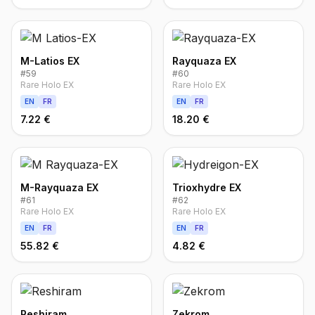
M-Latios EX
Rayquaza EX
#
59
#
60
Rare Holo EX
Rare Holo EX
EN
FR
EN
FR
7.22 €
18.20 €
M-Rayquaza EX
Trioxhydre EX
#
61
#
62
Rare Holo EX
Rare Holo EX
EN
FR
EN
FR
55.82 €
4.82 €
Reshiram
Zekrom