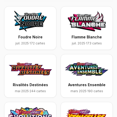
Foudre Noire
Flamme Blanche
juil. 2025
·
172
cartes
juil. 2025
·
173
cartes
Rivalités Destinées
Aventures Ensemble
mai 2025
·
244
cartes
mars 2025
·
190
cartes