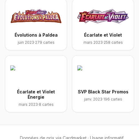
Évolutions à Paldea
Écarlate et Violet
juin 2023
·
279
cartes
mars 2023
·
258
cartes
Écarlate et Violet
SVP Black Star Promos
Énergie
janv. 2023
·
196
cartes
mars 2023
·
8
cartes
Données de prix via Cardmarket · Usage informatif