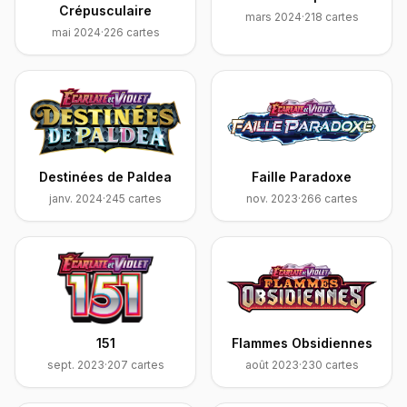
Crépusculaire
mars 2024
·
218
cartes
mai 2024
·
226
cartes
Destinées de Paldea
Faille Paradoxe
janv. 2024
·
245
cartes
nov. 2023
·
266
cartes
151
Flammes Obsidiennes
sept. 2023
·
207
cartes
août 2023
·
230
cartes