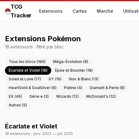
TCG
Extensions
Cartes
Marché
Utilisa
Tracker
Extensions Pokémon
18
extension
s
·
filtré par bloc
Tous les blocs (
186
)
Méga-Évolution
(
8
)
Écarlate et Violet
(
18
)
Épée et Bouclier
(
18
)
Soleil et Lune
(
17
)
XY
(
16
)
Noir & Blanc
(
13
)
HeartGold & SoulSilver
(
6
)
Platine
(
4
)
Diamant & Perle
(
8
)
EX
(
46
)
Série e
(
3
)
Wizards
(
12
)
McDonald's
(
12
)
Autres
(
5
)
Écarlate et Violet
18
extension
s
·
janv. 2023
→
juil. 2025