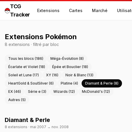
TCG
Extensions
Cartes
Marché
Utilisa
Tracker
Extensions Pokémon
8
extension
s
·
filtré par bloc
Tous les blocs (
186
)
Méga-Évolution
(
8
)
Écarlate et Violet
(
18
)
Épée et Bouclier
(
18
)
Soleil et Lune
(
17
)
XY
(
16
)
Noir & Blanc
(
13
)
HeartGold & SoulSilver
(
6
)
Platine
(
4
)
Diamant & Perle
(
8
)
EX
(
46
)
Série e
(
3
)
Wizards
(
12
)
McDonald's
(
12
)
Autres
(
5
)
Diamant & Perle
8
extension
s
·
mai 2007
→
nov. 2008