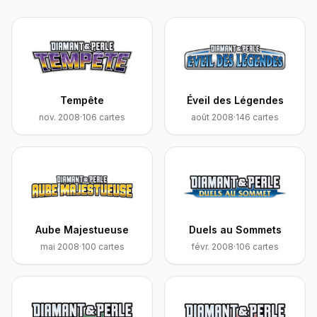
Tempête
Éveil des Légendes
nov. 2008
·
106
cartes
août 2008
·
146
cartes
Aube Majestueuse
Duels au Sommets
mai 2008
·
100
cartes
févr. 2008
·
106
cartes