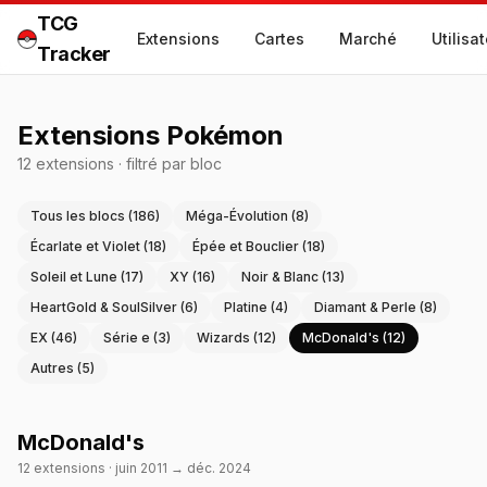
TCG
Extensions
Cartes
Marché
Utilisa
Tracker
Extensions Pokémon
12
extension
s
·
filtré par bloc
Tous les blocs (
186
)
Méga-Évolution
(
8
)
Écarlate et Violet
(
18
)
Épée et Bouclier
(
18
)
Soleil et Lune
(
17
)
XY
(
16
)
Noir & Blanc
(
13
)
HeartGold & SoulSilver
(
6
)
Platine
(
4
)
Diamant & Perle
(
8
)
EX
(
46
)
Série e
(
3
)
Wizards
(
12
)
McDonald's
(
12
)
Autres
(
5
)
McDonald's
12
extension
s
·
juin 2011
→
déc. 2024