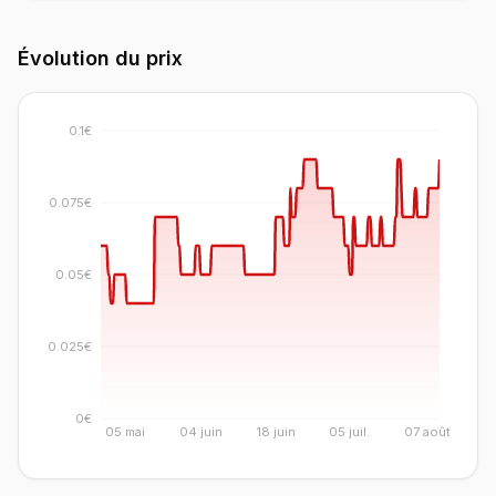
Évolution du prix
0.1€
0.075€
0.05€
0.025€
0€
05 mai
04 juin
18 juin
05 juil.
07 août