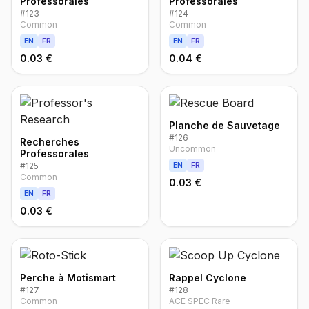
Professorales
Professorales
#
123
#
124
Common
Common
EN
FR
EN
FR
0.03 €
0.04 €
Planche de Sauvetage
#
126
Recherches
Uncommon
Professorales
#
125
EN
FR
Common
0.03 €
EN
FR
0.03 €
Perche à Motismart
Rappel Cyclone
#
127
#
128
Common
ACE SPEC Rare