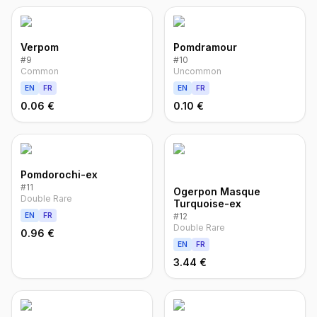
Verpom
Pomdramour
#
9
#
10
Common
Uncommon
EN
FR
EN
FR
0.06 €
0.10 €
Pomdorochi-ex
#
11
Ogerpon Masque
Double Rare
Turquoise-ex
EN
FR
#
12
Double Rare
0.96 €
EN
FR
3.44 €