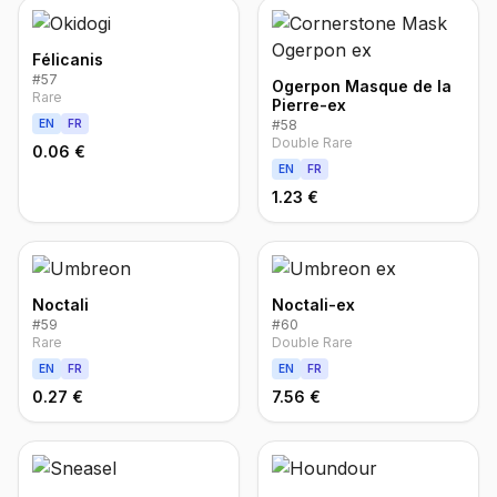
Félicanis
#
57
Ogerpon Masque de la
Rare
Pierre-ex
EN
FR
#
58
Double Rare
0.06 €
EN
FR
1.23 €
Noctali
Noctali-ex
#
59
#
60
Rare
Double Rare
EN
FR
EN
FR
0.27 €
7.56 €