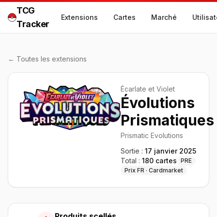
TCG
Extensions
Cartes
Marché
Utilisa
Tracker
← Toutes les extensions
Écarlate et Violet
Évolutions
Prismatiques
Prismatic Evolutions
Sortie :
17 janvier 2025
Total :
180
cartes
PRE
Prix FR · Cardmarket
Produits scellés