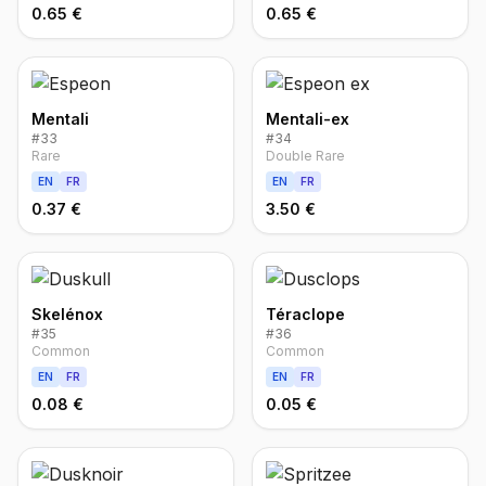
0.65 €
0.65 €
Mentali
Mentali-ex
#
33
#
34
Rare
Double Rare
EN
FR
EN
FR
0.37 €
3.50 €
Skelénox
Téraclope
#
35
#
36
Common
Common
EN
FR
EN
FR
0.08 €
0.05 €