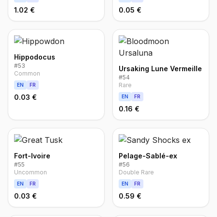
1.02 €
0.05 €
Hippodocus
#
53
Ursaking Lune Vermeille
Common
#
54
Rare
EN
FR
0.03 €
EN
FR
0.16 €
Fort-Ivoire
Pelage-Sablé-ex
#
55
#
56
Uncommon
Double Rare
EN
FR
EN
FR
0.03 €
0.59 €