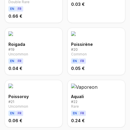
Double Rare
0.03 €
EN
FR
0.66 €
Roigada
Poissirène
#
19
#
20
Uncommon
Common
EN
FR
EN
FR
0.04 €
0.05 €
Poissoroy
Aquali
#
21
#
22
Uncommon
Rare
EN
FR
EN
FR
0.06 €
0.24 €