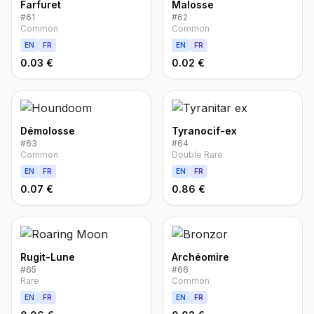
Farfuret
Malosse
#
61
#
62
Common
Common
EN
FR
EN
FR
0.03 €
0.02 €
Démolosse
Tyranocif-ex
#
63
#
64
Common
Double Rare
EN
FR
EN
FR
0.07 €
0.86 €
Rugit-Lune
Archéomire
#
65
#
66
Rare
Common
EN
FR
EN
FR