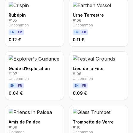
Rubépin
Urne Terrestre
#
105
#
106
Uncommon
Uncommon
EN
FR
EN
FR
0.12 €
0.11 €
Guide d'Exploration
Lieu de la Fête
#
107
#
108
Uncommon
Uncommon
EN
FR
EN
FR
0.04 €
0.09 €
Amis de Paldea
Trompette de Verre
#
109
#
110
Common
Uncommon