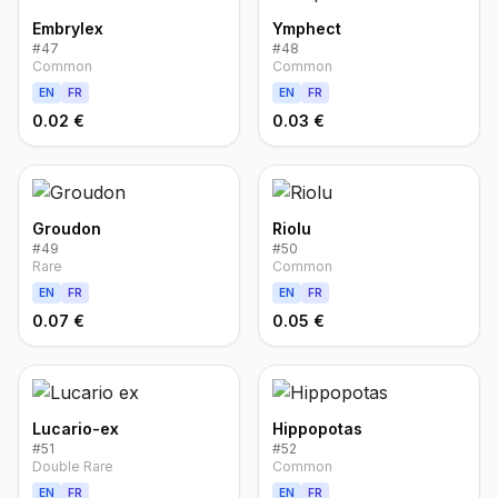
Embrylex
Ymphect
#
47
#
48
Common
Common
EN
FR
EN
FR
0.02 €
0.03 €
Groudon
Riolu
#
49
#
50
Rare
Common
EN
FR
EN
FR
0.07 €
0.05 €
Lucario-ex
Hippopotas
#
51
#
52
Double Rare
Common
EN
FR
EN
FR