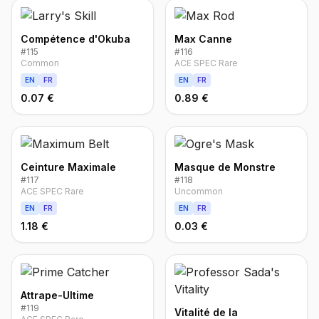
Compétence d'Okuba
Max Canne
#
115
#
116
Common
ACE SPEC Rare
EN
FR
EN
FR
0.07 €
0.89 €
Ceinture Maximale
Masque de Monstre
#
117
#
118
ACE SPEC Rare
Uncommon
EN
FR
EN
FR
1.18 €
0.03 €
Attrape-Ultime
#
119
Vitalité de la