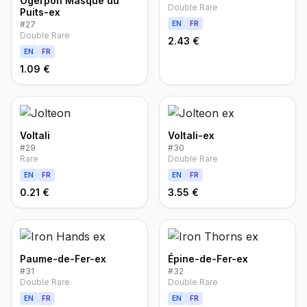
Ogerpon Masque du
Double Rare
Puits-ex
#
27
EN
FR
Double Rare
2.43 €
EN
FR
1.09 €
Voltali
Voltali-ex
#
29
#
30
Rare
Double Rare
EN
FR
EN
FR
0.21 €
3.55 €
Paume-de-Fer-ex
Épine-de-Fer-ex
#
31
#
32
Double Rare
Double Rare
EN
FR
EN
FR