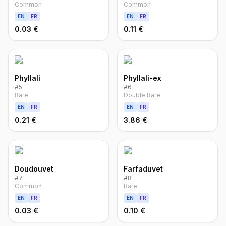
Common
Common
EN
FR
EN
FR
0.03 €
0.11 €
Phyllali
Phyllali-ex
#
5
#
6
Rare
Double Rare
EN
FR
EN
FR
0.21 €
3.86 €
Doudouvet
Farfaduvet
#
7
#
8
Common
Rare
EN
FR
EN
FR
0.03 €
0.10 €