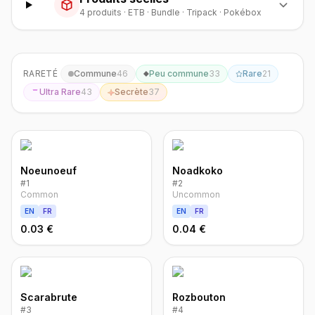
4
produit
s
·
ETB · Bundle · Tripack · Pokébox
RARETÉ
Commune
46
Peu commune
33
Rare
21
Ultra Rare
43
Secrète
37
Noeunoeuf
Noadkoko
#
1
#
2
Common
Uncommon
EN
FR
EN
FR
0.03 €
0.04 €
Scarabrute
Rozbouton
#
3
#
4