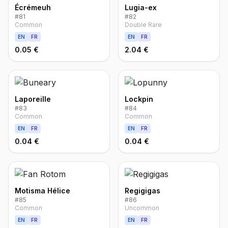
Écrémeuh
Lugia-ex
#
81
#
82
Common
Double Rare
EN
FR
EN
FR
0.05 €
2.04 €
Laporeille
Lockpin
#
83
#
84
Common
Common
EN
FR
EN
FR
0.04 €
0.04 €
Motisma Hélice
Regigigas
#
85
#
86
Common
Uncommon
EN
FR
EN
FR