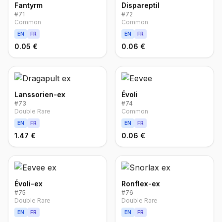
Fantyrm
Dispareptil
#
71
#
72
Common
Common
EN
FR
EN
FR
0.05 €
0.06 €
Lanssorien-ex
Évoli
#
73
#
74
Double Rare
Common
EN
FR
EN
FR
1.47 €
0.06 €
Évoli-ex
Ronflex-ex
#
75
#
76
Double Rare
Double Rare
EN
FR
EN
FR