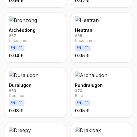
0.06 €
0.02 €
Archéodong
Heatran
#
67
#
68
Uncommon
Uncommon
EN
FR
EN
FR
0.04 €
0.05 €
Duralugon
Pondralugon
#
69
#
70
Common
Rare
EN
FR
EN
FR
0.03 €
0.05 €