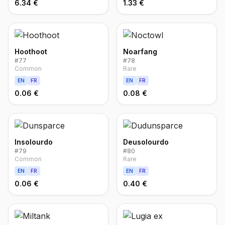
6.34 €
1.33 €
Hoothoot
Noarfang
#
77
#
78
Common
Rare
EN
FR
EN
FR
0.06 €
0.08 €
Insolourdo
Deusolourdo
#
79
#
80
Common
Rare
EN
FR
EN
FR
0.06 €
0.40 €