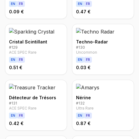
EN
FR
EN
FR
0.09 €
0.47 €
Cristal Scintillant
Techno-Radar
#
129
#
130
ACE SPEC Rare
Uncommon
EN
FR
EN
FR
0.51 €
0.03 €
Détecteur de Trésors
Nérine
#
131
#
132
ACE SPEC Rare
Ultra Rare
EN
FR
EN
FR
0.42 €
0.87 €