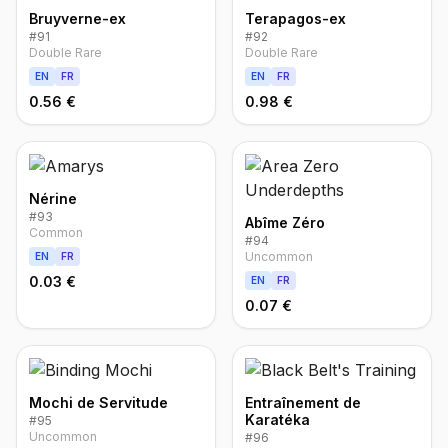
Bruyverne-ex
Terapagos-ex
#
91
#
92
Double Rare
Double Rare
EN
FR
EN
FR
0.56 €
0.98 €
Nérine
#
93
Abîme Zéro
Common
#
94
Uncommon
EN
FR
0.03 €
EN
FR
0.07 €
Mochi de Servitude
Entraînement de
Karatéka
#
95
Uncommon
#
96