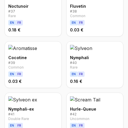
Noctunoir
Fluvetin
#
37
#
38
Rare
Common
EN
FR
EN
FR
0.18 €
0.03 €
Cocotine
Nymphali
#
39
#
40
Common
Rare
EN
FR
EN
FR
0.03 €
0.16 €
Nymphali-ex
Hurle-Queue
#
41
#
42
Double Rare
Uncommon
EN
FR
EN
FR