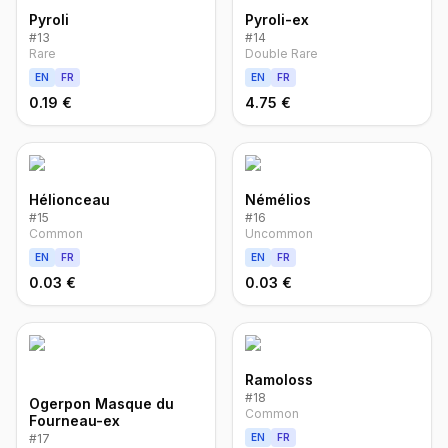
Pyroli
Pyroli-ex
#
13
#
14
Rare
Double Rare
EN
FR
EN
FR
0.19 €
4.75 €
Hélionceau
Némélios
#
15
#
16
Common
Uncommon
EN
FR
EN
FR
0.03 €
0.03 €
Ramoloss
#
18
Ogerpon Masque du
Common
Fourneau-ex
#
17
EN
FR