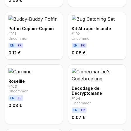
0.03 €
Poffin Copain-Copain
Kit Attrape-Insecte
#
101
#
102
Uncommon
Uncommon
EN
FR
EN
FR
0.12 €
0.08 €
Roseille
#
103
Décodage de
Uncommon
Décryptomane
EN
FR
#
104
Uncommon
0.03 €
EN
FR
0.07 €