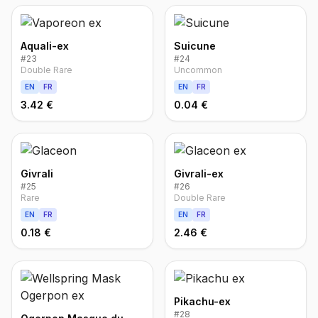
Aquali-ex
Suicune
#
23
#
24
Double Rare
Uncommon
EN
FR
EN
FR
3.42 €
0.04 €
Givrali
Givrali-ex
#
25
#
26
Rare
Double Rare
EN
FR
EN
FR
0.18 €
2.46 €
Pikachu-ex
#
28