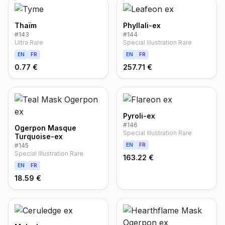
Thaïm
Phyllali-ex
#
143
#
144
Ultra Rare
Special Illustration Rare
EN
FR
EN
FR
0.77 €
257.71 €
Pyroli-ex
#
146
Ogerpon Masque
Special Illustration Rare
Turquoise-ex
#
145
EN
FR
Special Illustration Rare
163.22 €
EN
FR
18.59 €