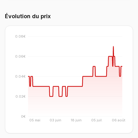
Évolution du prix
0.08€
0.06€
0.04€
0.02€
0€
05 mai
03 juin
18 juin
05 juil.
06 août