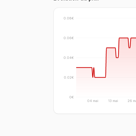
0.08€
0.06€
0.04€
0.02€
0€
04 mai
13 mai
26 m