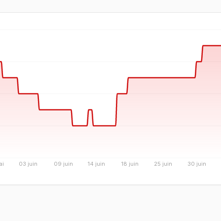
ai
03 juin
09 juin
14 juin
18 juin
25 juin
30 juin