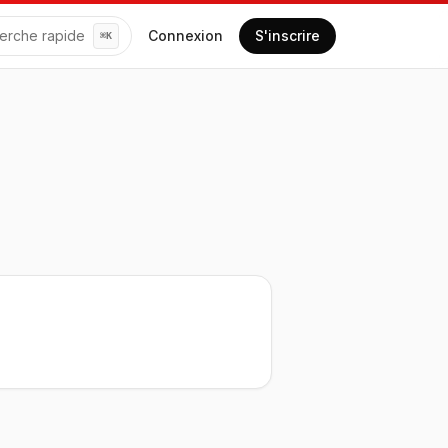
erche rapide
Connexion
S'inscrire
⌘
K