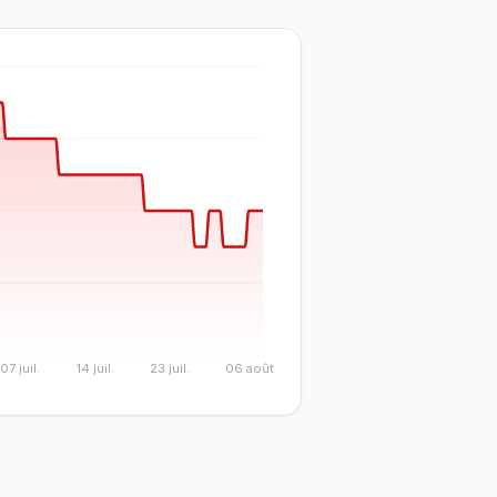
07 juil.
14 juil.
23 juil.
06 août