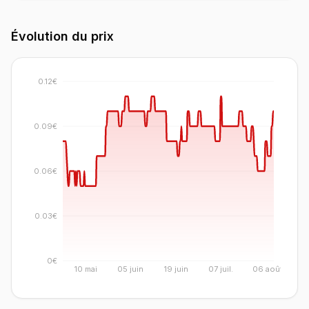
Évolution du prix
0.12€
0.09€
0.06€
0.03€
0€
10 mai
05 juin
19 juin
07 juil.
06 août