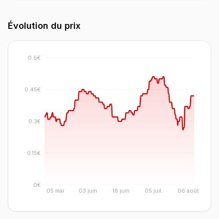
Évolution du prix
0.6€
0.45€
0.3€
0.15€
0€
05 mai
03 juin
18 juin
05 juil.
06 août