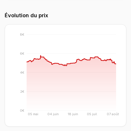
Évolution du prix
8€
6€
4€
2€
0€
05 mai
04 juin
18 juin
05 juil.
07 août