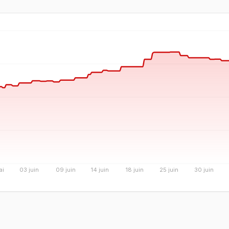
ai
03 juin
09 juin
14 juin
18 juin
25 juin
30 juin