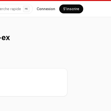
erche rapide
Connexion
S'inscrire
⌘
K
-ex