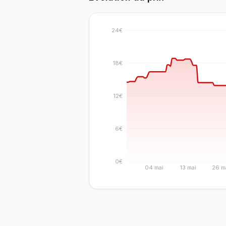
24€
18€
12€
6€
0€
04 mai
13 mai
26 m