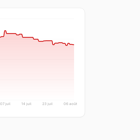
07 juil.
14 juil.
23 juil.
06 août