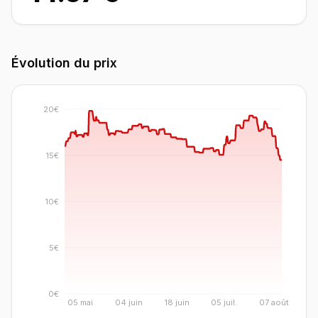
Évolution du prix
20€
15€
10€
5€
0€
05 mai
04 juin
18 juin
05 juil.
07 août