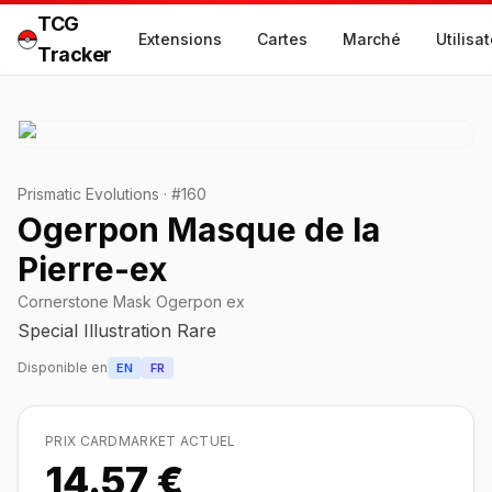
TCG
Extensions
Cartes
Marché
Utilisa
Tracker
Prismatic Evolutions
·
#
160
Ogerpon Masque de la
Pierre-ex
Cornerstone Mask Ogerpon ex
Special Illustration Rare
Disponible en
EN
FR
PRIX CARDMARKET ACTUEL
14.57 €