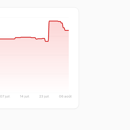
07 juil.
14 juil.
23 juil.
06 août