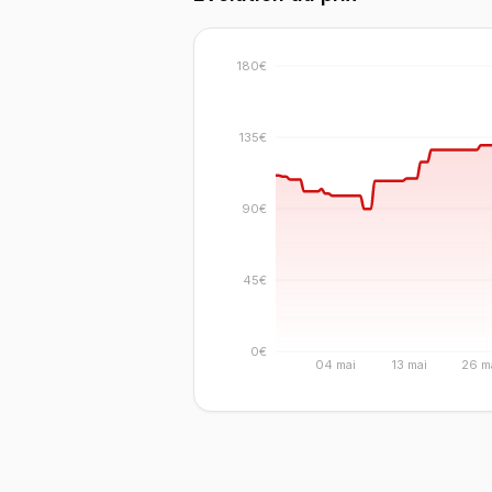
180€
135€
90€
45€
0€
04 mai
13 mai
26 m