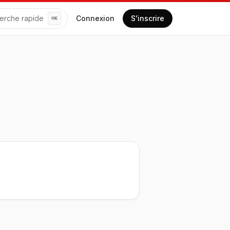
erche rapide
Connexion
S'inscrire
⌘
K