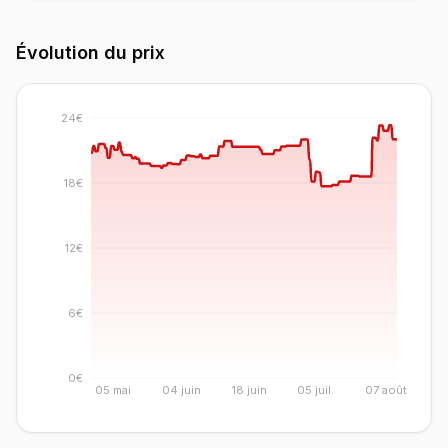
Évolution du prix
24€
18€
12€
6€
0€
05 mai
04 juin
18 juin
05 juil.
07 août