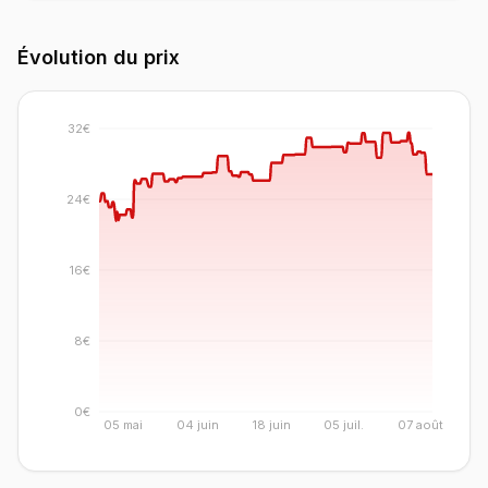
Évolution du prix
32€
24€
16€
8€
0€
05 mai
04 juin
18 juin
05 juil.
07 août