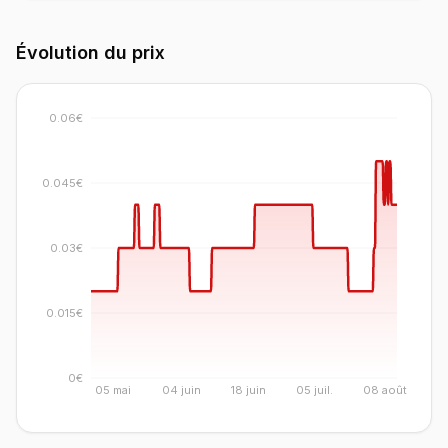
Évolution du prix
0.06€
0.045€
0.03€
0.015€
0€
05 mai
04 juin
18 juin
05 juil.
08 août