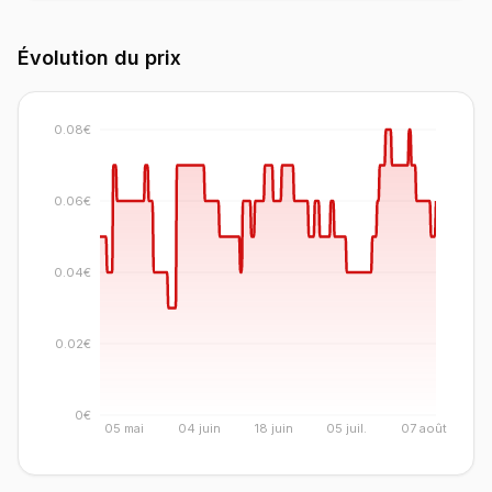
Évolution du prix
0.08€
0.06€
0.04€
0.02€
0€
05 mai
04 juin
18 juin
05 juil.
07 août