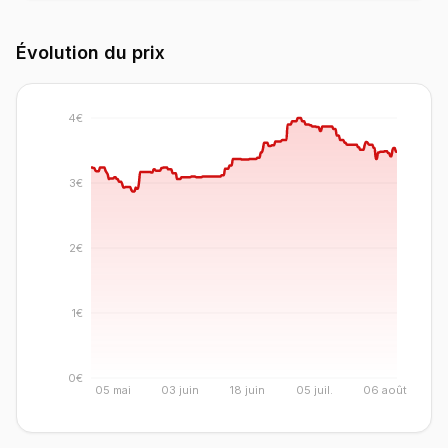
Évolution du prix
4€
3€
2€
1€
0€
05 mai
03 juin
18 juin
05 juil.
06 août