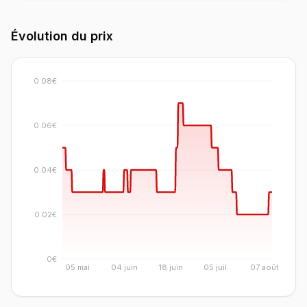
Évolution du prix
0.08€
0.06€
0.04€
0.02€
0€
05 mai
04 juin
18 juin
05 juil.
07 août