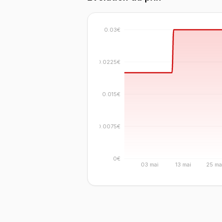
0.03€
0.0225€
0.015€
0.0075€
0€
03 mai
13 mai
25 ma