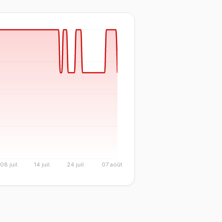
08 juil.
14 juil.
24 juil.
07 août